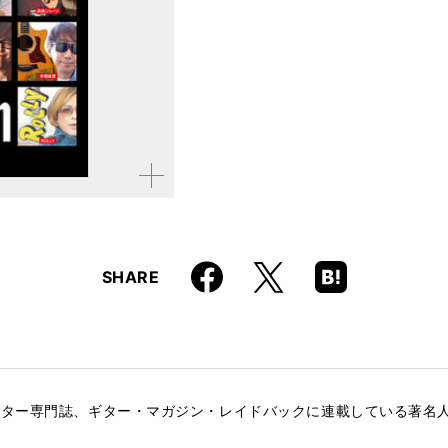
ISBN
9784845644162
拡大す
る
Faceboo
Hatena
X
SHARE
k
Boo
kma
rk
ギター専門誌、ギター・マガジン・レイドバックに連載している著名