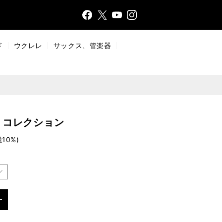
Face
Insta
X
YouT
bo
gr
ub
ok
a
e
ド
ウクレレ
サックス、管楽器
m
・コレクション
税10%)