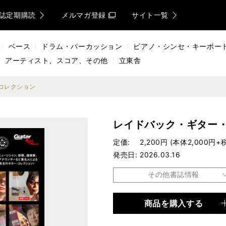
誌定期購読
メルマガ登録
サイト一覧
ベース
ドラム・パーカッション
ピアノ・シンセ・キーボー
アーティスト、スコア、その他
立東舎
コレクション
レイドバック・ギター
定価
2,200円 (本体2,000円+
発売日
2026.03.16
その他書誌情報
商品を購入する
品種
ムック
仕様
菊倍判 / 112ページ