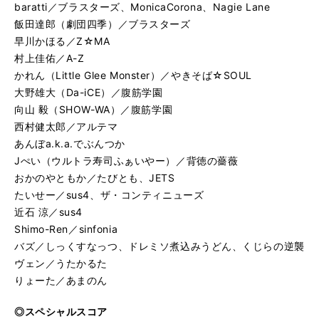
baratti／ブラスターズ、MonicaCorona、Nagie Lane
飯田達郎（劇団四季）／ブラスターズ
早川かほる／Z☆MA
村上佳佑／A-Z
かれん（Little Glee Monster）／やきそば☆SOUL
大野雄大（Da-iCE）／腹筋学園
向山 毅（SHOW-WA）／腹筋学園
西村健太郎／アルテマ
あんぼa.k.a.でぶんつか
Jぺい（ウルトラ寿司ふぁいやー）／背徳の薔薇
おかのやともか／たびとも、JETS
たいせー／sus4、ザ・コンティニューズ
近石 涼／sus4
Shimo-Ren／sinfonia
バズ／しっくすなっつ、ドレミソ煮込みうどん、くじらの逆襲
ヴェン／うたかるた
りょーた／あまのん
◎スペシャルスコア