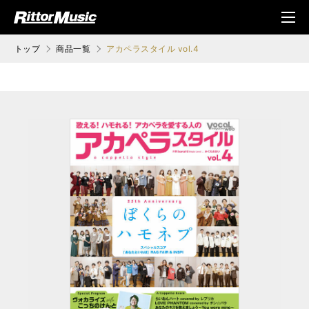
ク (Rittor Musi
メニ
c)
ュ
トップ
商品一覧
アカペラスタイル vol.4