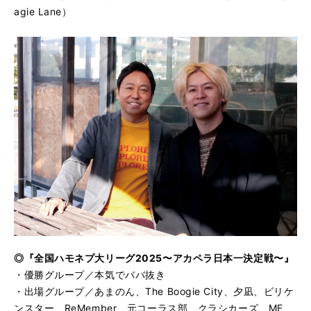
agie Lane）
◎『全国ハモネプ大リーグ2025〜アカペラ日本一決定戦〜』
・優勝グループ／本気でババ抜き
・出場グループ／あまのん、The Boogie City、夕凪、ビリケ
ンスター、ReMember、元コーラス部、クラシカーズ、ME