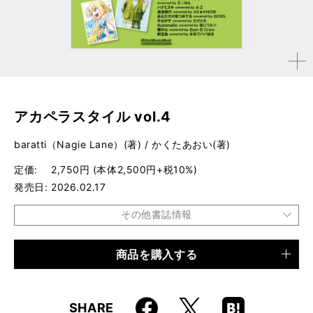
拡大す
る
アカペラスタイル vol.4
baratti（Nagie Lane）(著) / かくたあおい(著)
定価
2,750円 (本体2,500円+税10%)
発売日
2026.02.17
その他書誌情報
商品を購入する
品種
ムック
仕様
A4判 / 128ページ
Faceboo
Hatena
X
SHARE
ISBN
9784845643912