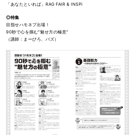
「あなたといれば」RAG FAIR & INSPi
◎特集
目指せハモネプ出場！
90秒で心を掴む"魅せ方の極意"
（講師：まーびろ、バズ）