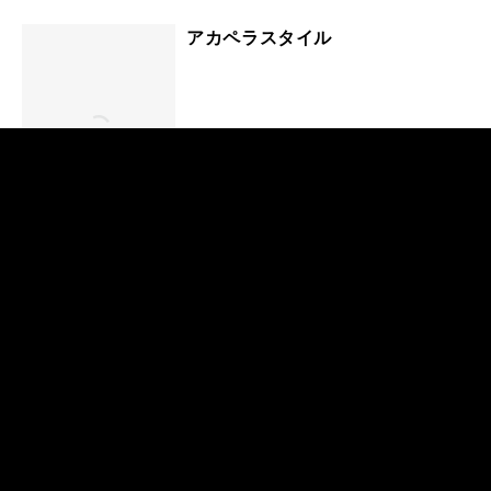
アカペラスタイル
サイト内検索
Official SNS
Faceboo
Instagra
X
YouTube
k
m