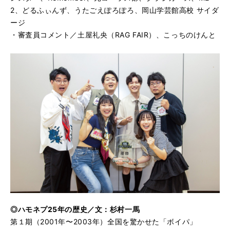
2、どるふぃんず、うたごえぽろぽろ、岡山学芸館高校 サイダ
ージ
・審査員コメント／土屋礼央（RAG FAIR）、こっちのけんと
◎ハモネプ25年の歴史／文：杉村一馬
第１期（2001年〜2003年）全国を驚かせた「ボイパ」