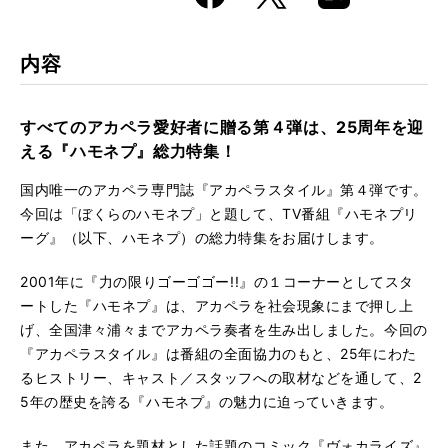
k
Boo
kma
rk
内容
すべてのアカペラ愛好者に贈る第４弾は、25周年を迎
える『ハモネプ』総力特集！
国内唯一のアカペラ専門誌『アカペラスタイル』第４弾です。
今回は「ぼくらのハモネプ」と題して、TV番組『ハモネプリ
ーグ』（以下、ハモネプ）の総力特集をお届けします。
2001年に『力の限りゴーゴゴー!!』の１コーナーとしてスタ
ートした『ハモネプ』は、アカペラを社会現象にまで押し上
げ、全国津々浦々までアカペラ奏者を生み出しました。今回の
『アカペラスタイル』は番組の全面協力のもと、25年にわた
るヒストリー、キャスト／スタッフへの取材などを通して、2
5年の歴史を誇る『ハモネプ』の魅力に迫っていきます。
また、アカペラを題材とした話題のコミック『ヴォカライズ』