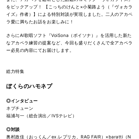
をピックアップ！ 【こっちのけんと×小菊路よう（『ヴォカラ
イズ』作者）】による特別対談が実現しました。二人のアカペ
ラ愛に満ちたお話をお楽しみに！
さらにAI歌唱ソフト『VoiSona（ボイソナ）』を活用した新た
なアカペラ練習の提案など、今回も盛りだくさんで全アカペラ
ー必見の内容にてお届けします。
総力特集
ぼくらのハモネプ
◎インタビュー
ネプチューン
福浦与一（総合演出／IVSテレビ）
◎対談
奥村政佳（おっくん／ex.レプリカ、RAG FAIR）×baratti（N