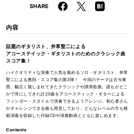
Faceboo
Hatena
X
SHARE
ISBN
9784845643646
k
Boo
kma
rk
内容
話題のギタリスト、井草聖二による
アコーステイック・ギタリストのためのクラシック曲
スコア集！
ハイクオリティな演奏で人気を集めるソロ・ギタリスト、井草
聖二による教則・スコア集の第3弾！ 今回のテーマは古今東
西、幅広く親しまれてきたクラシックや讃美歌曲。誰もがどこ
かで耳にしてきた計20曲をアコースティック・ギターによる
フィンガー・スタイルで演奏できるようアレンジ。初心者さん
がチャレンジできる曲も用意しており、どんなレベルの方も模
範演奏を収録した付録CDや演奏動画とともに楽しめます。
Contents