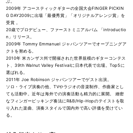
ぶ。
2009年 アコースティックギターの全国大会FINGER PICKIN
G DAY2009に出場「最優秀賞」「オリジナルアレンジ賞」を
受賞 。
20歳でプロデビュー、ファーストミニアルバム 「introductio
n」リリース。
2009年 Tommy Emmanuel ジャパンツアーでオープニングア
クトを努める。
2010年 米カンザス州で開催された世界規模のギターコンテス
ト、39th Walnut Valley Festivalに日本代表で出場。Top5に
選ばれる。
2011年 Joe Robinson ジャパンツアーでゲスト出演。
ソロ・ライブ演奏の他、TVやラジオの音楽制作、作曲家とし
ても活動中。近年は海外での演奏活動も精力的に展開。 緻密
なフィンガーピッキング奏法にR&B/Hip-Hopのテイストを取
り入れた楽曲、演奏スタイルで国内外で高い評価を受けてい
る。