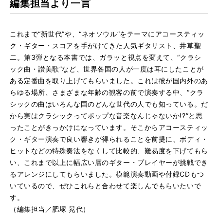
編集担当より一言
これまで“新世代”や、“ネオソウル”
をテーマにアコースティッ
ク・ギター・
スコアを手がけてきた人気ギタリスト、井草聖
二。
第3弾となる本書では、ガラッと視点を変えて、“クラシ
ック曲・
讃美歌”など、
世界各国の人が一度は耳にしたことが
ある定番曲を取り上げてもら
いました。これは彼が国内外のあ
らゆる場所、
さまざまな年齢の観客の前で演奏する中、“
クラ
シックの曲はいろんな国のどんな世代の人でも知っている。
だ
から実はクラシックってポップな音楽なんじゃないか!?”
と思
ったことがきっかけになっています。
そこからアコースティッ
ク・
ギター演奏で良い響きが得られることを前提に、ボディ・
ヒットなどの特殊奏法をなくして比較的、難易度を下げてもら
い、
これまで以上に幅広い層のギター・
プレイヤーが挑戦でき
るアレンジにしてもらいました。
模範演奏動画や付録CDもつ
いているので、
ぜひこれらと合わせて楽しんでもらいたいで
す。
（編集担当／肥塚 晃代）