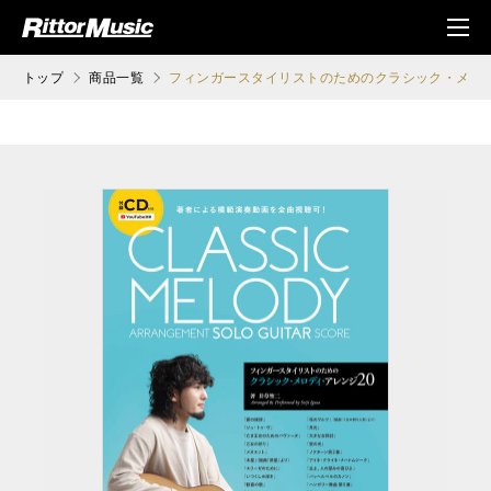
ク (Rittor Musi
メニ
c)
ュ
トップ
商品一覧
フィンガースタイリストのためのクラシック・メロデ