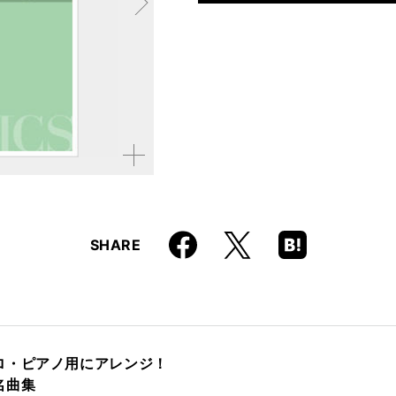
仕様
菊倍判 / 96ページ / CD
ISBN
9784845641024
拡大す
る
Faceboo
Hatena
X
SHARE
k
Boo
kma
rk
ロ・ピアノ用にアレンジ！
名曲集