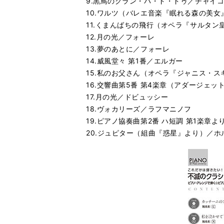
9.黒鳥のグラン・パ・ド・ドゥ／チャイ
10.ワルツ（バレエ音楽『眠れる森の美
11.くまんばちの飛行（オペラ『サルタ
12.月の光／フォーレ
13.夢のあとに／フォーレ
14.威風堂々 第1番／エルガー
15.私のお父さん（オペラ『ジャニス・
16.交響曲第5番 第4楽章（アダージェッ
17.月の光／ドビュッシー
18.ヴォカリーズ／ラフマニノフ
19.ピアノ協奏曲第2番 ハ短調 第1楽章
20.ジュピター（組曲『惑星』より）／ホ