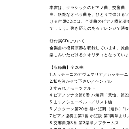
本書は、クラシックのピアノ曲、交響曲、
曲、妖艶なオペラ曲を、ひとりで弾ける
ける付属CDには、全楽曲のピアノ模範演
でしょう。弾き応えのあるアレンジで演奏
◎付属CDについて
全楽曲の模範演奏を収録しています。原曲
楽しみいただけるクオリティとなってい
【収録曲】全20曲
1.カッチーニのアヴェマリア／カッチーニ
2.私を泣かせて下さい／ヘンデル
3.すみれ／モーツァルト
4.ピアノソナタ第8番 ハ短調「悲愴」第
5.ます／シューベルト／リスト編
6.ノクターン第20番 嬰ハ短調（遺作）
7.ピアノ協奏曲第1番 ホ短調 第1楽章よ
8.交響曲第3番 第3楽章／ブラームス