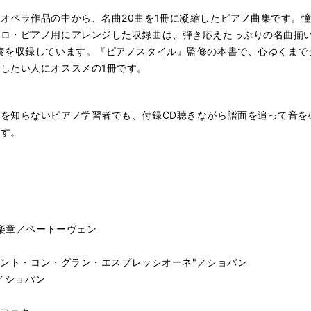
オペラ作品の中から、名曲20曲を1冊に凝縮したピアノ曲集です。
ソロ・ピアノ用にアレンジした収録曲は、弾き応えたっぷりの名曲揃
奏を収録しています。『ピアノスタイル』監修の本書で、心ゆくまで
したい人にオススメの1冊です。
を知らないピアノ学習者でも、付録CD聴きながら譜面を追って音を
ます。
2楽章／ベートーヴェン
"レント・コン・グラン・エスプレッシオーネ"／ショパン
り／ショパン