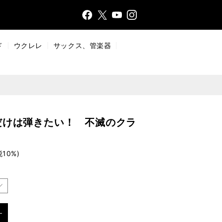
Face
Insta
X
YouT
bo
gr
ub
ok
a
e
ド
ウクレレ
サックス、管楽器
m
だけは弾きたい！ 不滅のクラ
税10%)