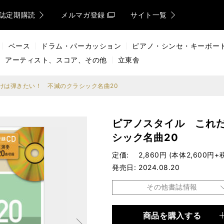
誌定期購読
メルマガ登録
サイト一覧
ベース
ドラム・パーカッション
ピアノ・シンセ・キーボー
アーティスト、スコア、その他
立東舎
けは弾きたい！ 不滅のクラシック名曲20
ピアノスタイル これ
シック名曲20
定価
2,860円 (本体2,600円+
発売日
2024.08.20
その他書誌情報
次へ
商品を購入する
品種
楽譜