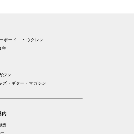
ーボード
ウクレレ
東舎
ガジン
ャズ・ギター・マガジン
案内
概要