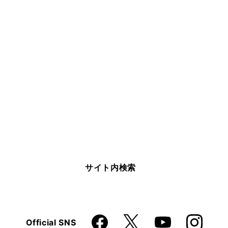
サイト内検索
Faceboo
Instagra
X
Official SNS
YouTube