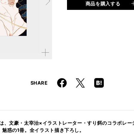
商品を購入する
品種
書籍
仕様
B5変形判 / 48ページ
ISBN
9784845639977
拡大す
る
Faceboo
Hatena
X
SHARE
k
Boo
kma
rk
弾は、文豪・太宰治×イラストレーター・すり餌のコラボレー
、魅惑の1冊。全イラスト描き下ろし。