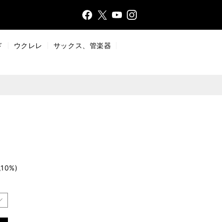
Face
Insta
X
YouT
bo
gr
ub
ok
a
e
ド
ウクレレ
サックス、管楽器
m
10%)