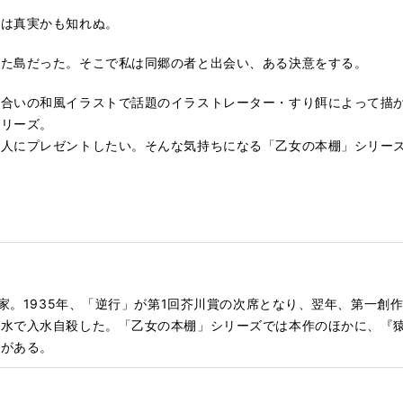
いは真実かも知れぬ。
れた島だった。そこで私は同郷の者と出会い、ある決意をする。
色合いの和風イラストで話題のイラストレーター・すり餌によって描
シリーズ。
人にプレゼントしたい。そんな気持ちになる「乙女の本棚」シリーズ
説家。1935年、「逆行」が第1回芥川賞の次席となり、翌年、第一
上水で入水自殺した。「乙女の本棚」シリーズでは本作のほかに、『
』がある。