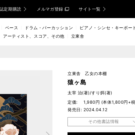
誌定期購読
メルマガ登録
サイト一覧
ベース
ドラム・パーカッション
ピアノ・シンセ・キーボー
アーティスト、スコア、その他
立東舎
立東舎 乙女の本棚
猿ヶ島
太宰 治(著)/すり餌(著)
定価
1,980円 (本体1,800円+税
発売日
2024.04.12
その他書誌情報
次へ