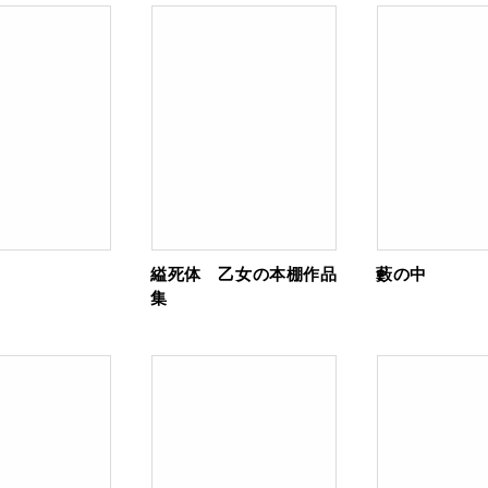
縊死体 乙女の本棚作品
藪の中
集