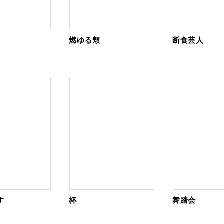
燃ゆる頬
断食芸人
す
杯
舞踏会