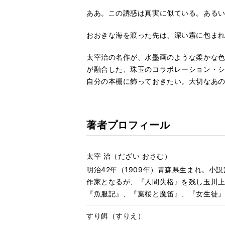
ああ。この誘惑は真実に似ている。ある
おおきな海を渡った先は、深い霧に包ま
太宰治の名作が、水墨画のような柔かな
が融合した、珠玉のコラボレーション・
自分の本棚に飾っておきたい。大切なあの
著者プロフィール
太宰 治（だざい おさむ）
明治42年（1909年）青森県生まれ。小
作家となるが、『人間失格』を残し玉川
『魚服記』、『葉桜と魔笛』、『女生徒
すり餌（すりえ）