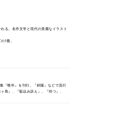
かれる。名作文学と現代の美麗なイラスト
の1冊。
創作集『晩年』を刊行。『斜陽』などで流行
猿ヶ島』、『駈込み訴え』、『待つ』、