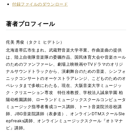
付録ファイルのダウンロード
著者プロフィール
侘美 秀俊（タクミ ヒデトシ）
北海道帯広市生まれ。武蔵野音楽大学卒業。作曲楽曲の提供
は、陸上自衛隊音楽隊の委嘱作品、国民体育大会や音楽ホール
のためのファンファーレ、劇場上映映画やTVドラマのオリジ
ナルサウンドトラックから、演劇舞台のための音楽、シンフォ
ニックコンサートのオーケストラアレンジ、こどものためのオ
ペレッタまで多岐にわたる。現在、大阪音楽大学ミュージッ
ク・クリエーション専攻 特任准教授、学校法人誠泉学園 柏
陽幼稚園講師、ローランドミュージックスクールコンピュータ
ミュージック指導者養成コース講師、トート⾳楽院渋⾕校講
師、JBG⾳楽院講師（表参道）、オンラインDTMスクールSle
epfreaks講師、オンラインミュージックスクール『オトマナ
ビ』講師。