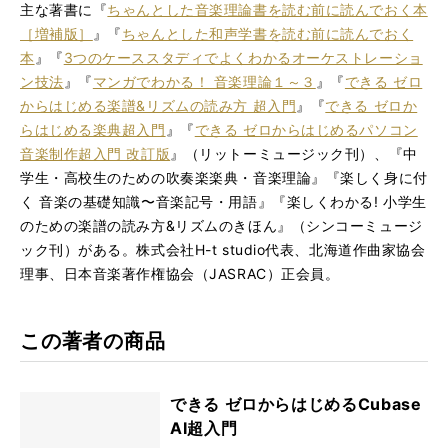
主な著書に『
ちゃんとした音楽理論書を読む前に読んでおく本
［増補版］
』『
ちゃんとした和声学書を読む前に読んでおく
本
』『
3つのケーススタディでよくわかるオーケストレーショ
ン技法
』『
マンガでわかる！ 音楽理論１～３
』『
できる ゼロ
からはじめる楽譜&リズムの読み方 超入門
』『
できる ゼロか
らはじめる楽典超入門
』『
できる ゼロからはじめるパソコン
音楽制作超入門 改訂版
』（リットーミュージック刊）、『中
学⽣・⾼校⽣のための吹奏楽楽典・⾳楽理論』『楽しく⾝に付
く ⾳楽の基礎知識〜⾳楽記号・⽤語』『楽しくわかる! 小学生
のための楽譜の読み方&リズムのきほん』（シンコーミュージ
ック刊）がある。株式会社H-t studio代表、北海道作曲家協会
理事、日本音楽著作権協会（JASRAC）正会員。
この著者の商品
できる ゼロからはじめるCubase
AI超入門