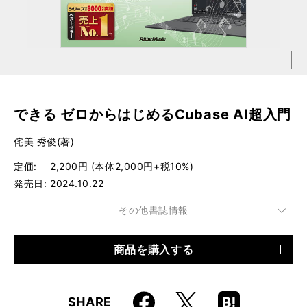
拡大す
る
できる ゼロからはじめるCubase AI超入門
侘美 秀俊(著)
定価
2,200円 (本体2,000円+税10%)
発売日
2024.10.22
その他書誌情報
商品を購入する
品種
書籍
仕様
B5変形判 / 288ページ
Faceboo
Hatena
X
SHARE
ISBN
9784845641468