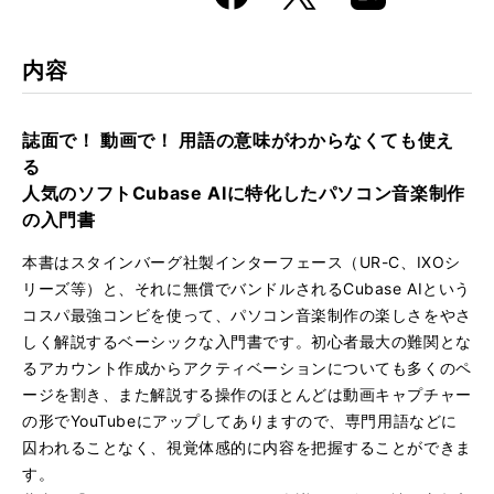
k
Boo
kma
rk
内容
誌面で！ 動画で！ 用語の意味がわからなくても使え
る
人気のソフトCubase AIに特化したパソコン音楽制作
の入門書
本書はスタインバーグ社製インターフェース（UR-C、IXOシ
リーズ等）と、それに無償でバンドルされるCubase AIという
コスパ最強コンビを使って、パソコン音楽制作の楽しさをやさ
しく解説するベーシックな入門書です。初心者最大の難関とな
るアカウント作成からアクティベーションについても多くのペ
ージを割き、また解説する操作のほとんどは動画キャプチャー
の形でYouTubeにアップしてありますので、専門用語などに
囚われることなく、視覚体感的に内容を把握することができま
す。