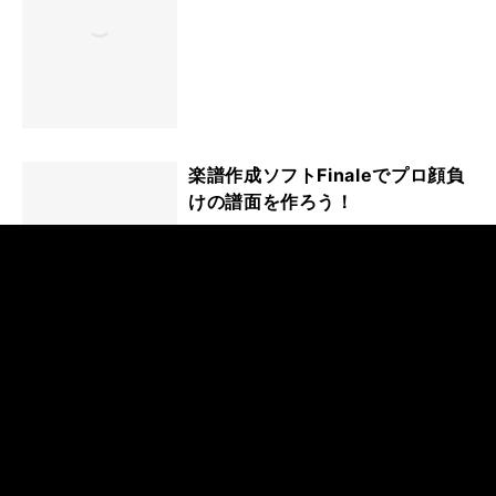
楽譜作成ソフトFinaleでプロ顔負
けの譜面を作ろう！
できる ゼロからはじめる楽典 超
入門