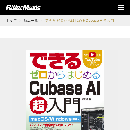
ク (Rittor Musi
メニ
c)
ュ
トップ
商品一覧
できる ゼロからはじめるCubase AI超入門