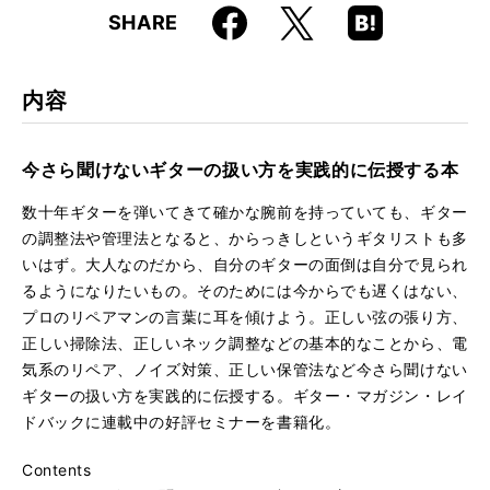
Faceboo
Hatena
X
SHARE
ISBN
9784845640966
k
Boo
kma
rk
内容
今さら聞けないギターの扱い方を実践的に伝授する本
数十年ギターを弾いてきて確かな腕前を持っていても、ギター
の調整法や管理法となると、からっきしというギタリストも多
いはず。大人なのだから、自分のギターの面倒は自分で見られ
るようになりたいもの。そのためには今からでも遅くはない、
プロのリペアマンの言葉に耳を傾けよう。正しい弦の張り方、
正しい掃除法、正しいネック調整などの基本的なことから、電
気系のリペア、ノイズ対策、正しい保管法など今さら聞けない
ギターの扱い方を実践的に伝授する。ギター・マガジン・レイ
ドバックに連載中の好評セミナーを書籍化。
Contents