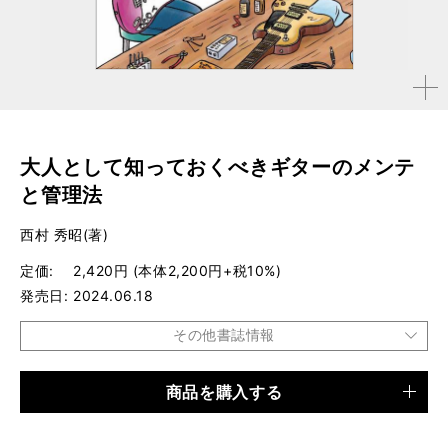
拡大す
る
大人として知っておくべきギターのメンテ
と管理法
西村 秀昭(著)
定価
2,420円 (本体2,200円+税10%)
発売日
2024.06.18
その他書誌情報
商品を購入する
品種
ムック
仕様
菊倍判 / 120ページ