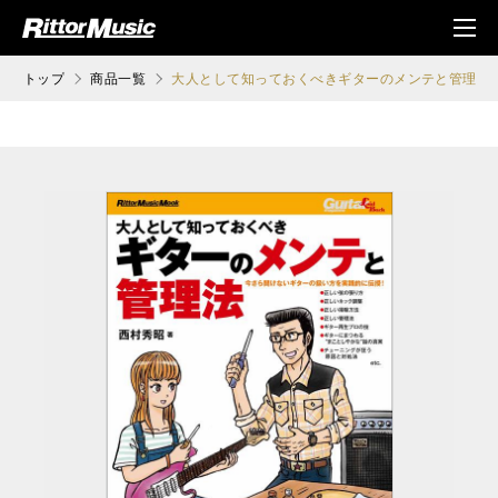
ク (Rittor Musi
メニ
c)
ュ
トップ
商品一覧
大人として知っておくべきギターのメンテと管理法