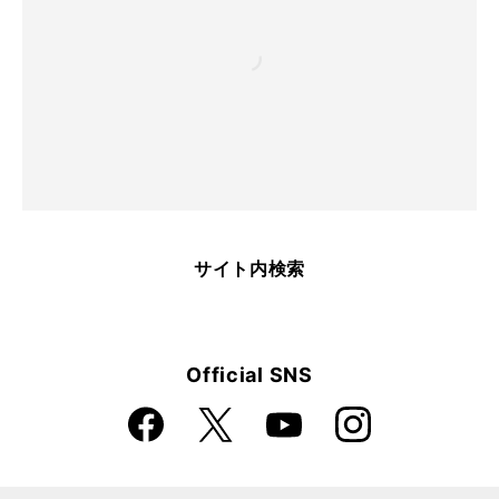
サイト内検索
Official SNS
Faceboo
Instagra
X
YouTube
k
m