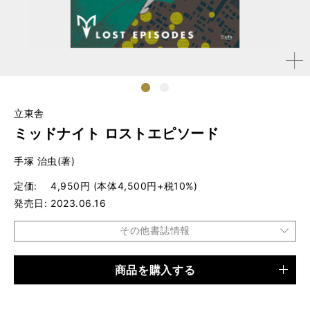
拡大す
る
1
2
立東舎
ミッドナイト ロストエピソード
手塚 治虫(著)
定価
4,950円 (本体4,500円+税10%)
発売日
2023.06.16
その他書誌情報
商品を購入する
品種
書籍
仕様
B5判 / 400ページ