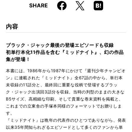
Faceboo
Hatena
X
SHARE
ISBN
9784845638963
k
Boo
kma
rk
内容
ブラック・ジャック最後の登場エピソードも収録
初単行本化11作品を含む『ミッドナイト』、幻の作品
集が登場！
本書には、1986年から1987年にかけて『週刊少年チャンピオ
ン』に連載された『ミッドナイト』全67話の中から、単行本
未収録の11話分と、最終回に重要な役柄で登場するブラッ
ク・ジャック出演回3話分を収録。当時の判型のままの大きな
B5サイズ、高精細な印刷、そして貴重な巻末資料を掲載と、
これまでの立東舎の手塚本同様のフォーマットでお贈りしま
す。
『ミッドナイト』は晩年の代表作のひとつでありながら、発表
以来35年間知られざるエピソードとして多くのファンから単