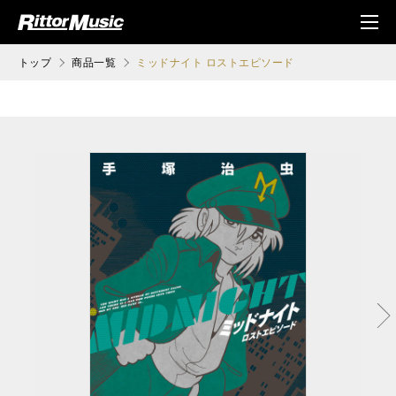
ク (Rittor Musi
メニ
c)
ュ
トップ
商品一覧
ミッドナイト ロストエピソード
次へ