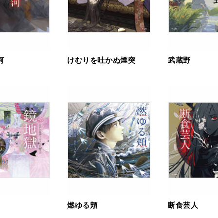
河
けむりを吐かぬ煙突
武蔵野
燃ゆる頬
断食芸人