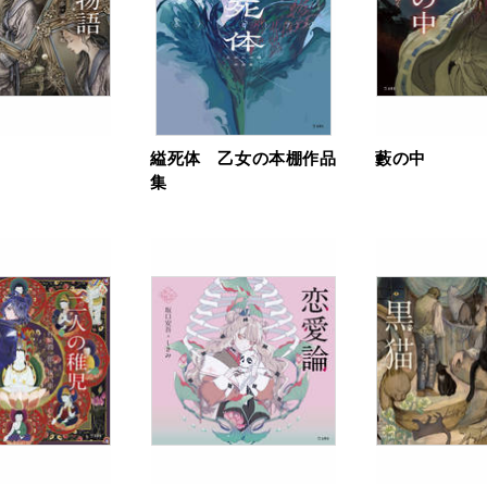
縊死体 乙女の本棚作品
藪の中
集