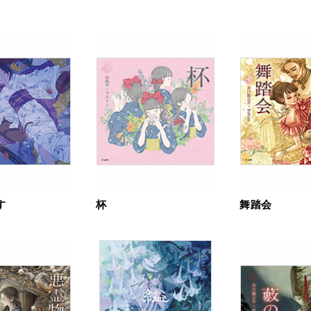
す
杯
舞踏会