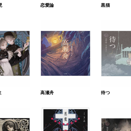
児
恋愛論
黒猫
ミ
高瀬舟
待つ