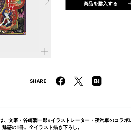
商品を購入する
品種
書籍
仕様
B5変形判 / 80ページ
ISBN
9784845639656
拡大す
る
Faceboo
Hatena
X
SHARE
k
Boo
kma
rk
弾は、文豪・谷崎潤一郎×イラストレーター・夜汽車のコラボ
、魅惑の1冊。全イラスト描き下ろし。