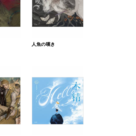
人魚の嘆き