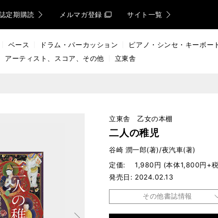
誌定期購読
メルマガ登録
サイト一覧
ベース
ドラム・パーカッション
ピアノ・シンセ・キーボー
アーティスト、スコア、その他
立東舎
立東舎 乙女の本棚
二人の稚児
谷崎 潤一郎(著)/夜汽車(著)
定価
1,980円 (本体1,800円+税
発売日
2024.02.13
その他書誌情報
次へ