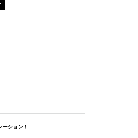
拡大す
る
レーション！