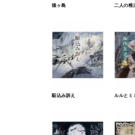
猿ヶ島
二人の稚
駈込み訴え
ルルとミ