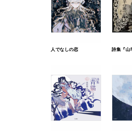
人でなしの恋
詩集『山