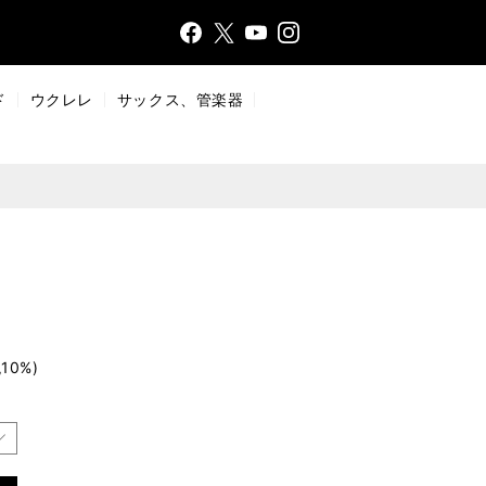
Face
Insta
X
YouT
bo
gr
ub
ok
a
e
ド
ウクレレ
サックス、管楽器
m
10%)