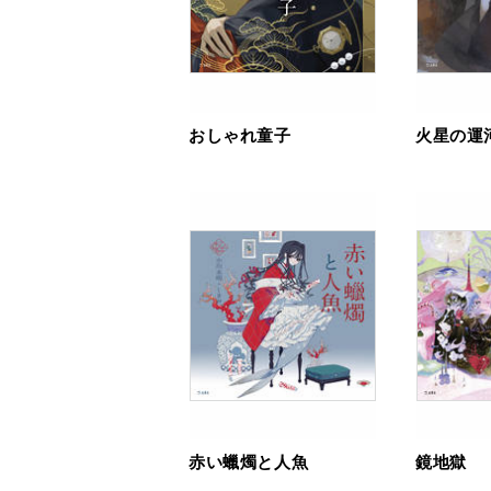
おしゃれ童子
火星の運
赤い蠟燭と人魚
鏡地獄