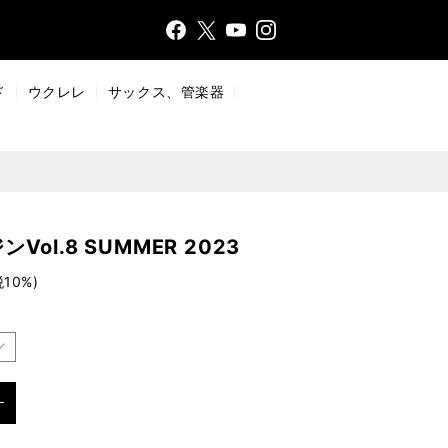
Face
Insta
X
YouT
bo
gr
ub
ok
a
e
ド
ウクレレ
サックス、管楽器
m
ol.8 SUMMER 2023
税10%)