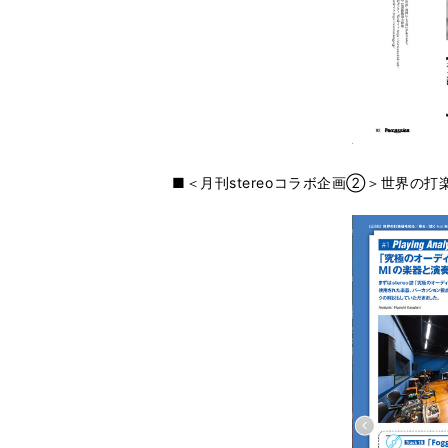
■＜月刊stereoコラボ企画②＞世界の打