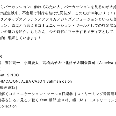
からパーカッションに触れてみたい⼈、パーカッションを⾒るのが⼤
e。2006年の誕⽣以来、不定期で刊⾏を続けた同誌が、このたび10年ぶり
ック／ポップス／ラテン／アフリカ／ジャズ／フュージョンといった
ション、原点とも⾔えるコミュニケーション・ツールとしての打楽器
の魅⼒を紹介。もちろん、今の時代にマッチするメディアとして、SN
⾓的に網羅していきます！
R
裕、萱⾕亮⼀、⼩川慶太、⾼橋結⼦＆中北裕⼦＆朝倉真司（Asoviva!
］
. SiNGO
JON, ALBA CAJON yahman cajon
［動画連動］
から紐解くコミュニケーション・ツール＝打楽器［ストリーミング音源連
楽器を知る／⾒る／聴く feat.服部 恵＆相川瞳（MI）［ストリーミ
llection