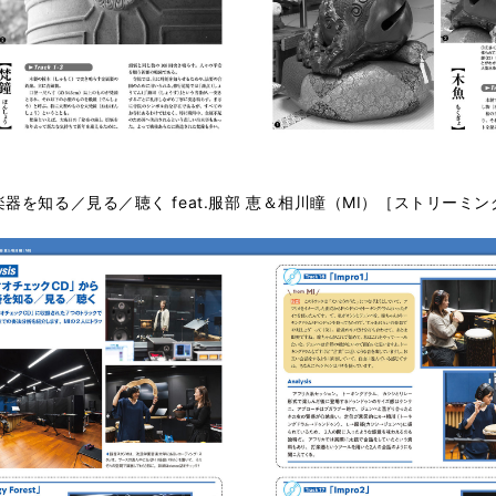
楽器を知る／⾒る／聴く feat.服部 恵＆相川瞳（MI）［ストリーミ