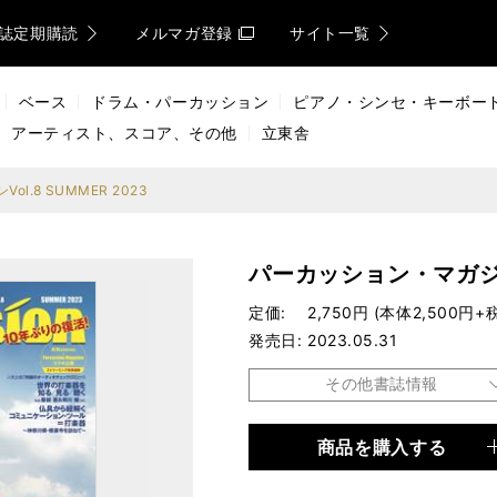
誌定期購読
メルマガ登録
サイト一覧
ベース
ドラム・パーカッション
ピアノ・シンセ・キーボー
アーティスト、スコア、その他
立東舎
l.8 SUMMER 2023
パーカッション・マガジンV
定価
2,750円 (本体2,500円+
発売日
2023.05.31
その他書誌情報
商品を購入する
品種
ムック
仕様
A4変形判 / 128ページ