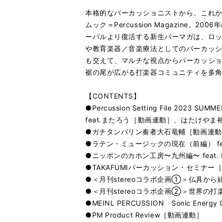
本格的なパーカッショニストから、これ
ムック＝Percussion Magazin
ーバルより復活する新⽣パーマガは、ロ
や教育楽器／⾳楽療法としてのパーカッ
も交えて、マルチな視点からパーカッション
裾の尾が広がる打楽器コミュニティを多
【CONTENTS】
●Percussion Setting File 2023 SUMME
feat.またろう［動画連動］、はたけやま
●ガチタンバリン奏者⼤⽯⻯輔［動画連動
●ラテン・ミュージックの現在（前編） feat
●ニッポンのカホン⼯房〜九州編〜 feat. HMCA
●TAKAFUMIパーカッション・セミナー
●＜月刊stereoコラボ企画①＞仏具
●＜月刊stereoコラボ企画②＞世界の打
●MEINL PERCUSSION Sonic Energy Co
●PM Product Review［動画連動］