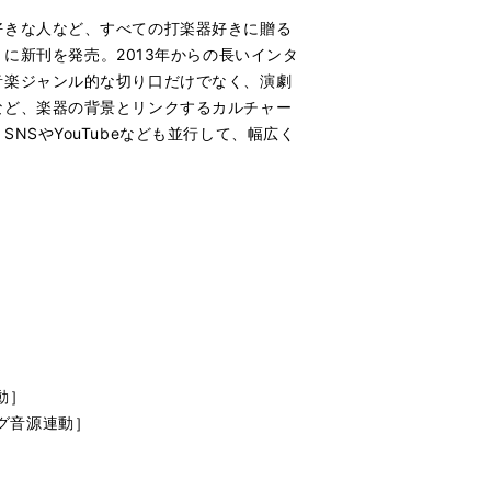
好きな⼈など、すべての打楽器好きに贈る
（！）に新刊を発売。2013年からの⻑いインタ
⾳楽ジャンル的な切り⼝だけでなく、演劇
など、楽器の背景とリンクするカルチャー
SやYouTubeなども並⾏して、幅広く
）
動］
ング音源連動］