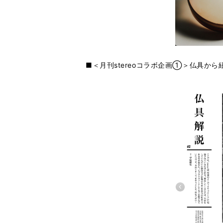
■＜月刊stereoコラボ企画①＞仏具