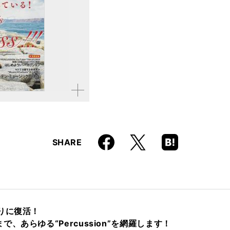
ISBN
9784845638536
拡大す
る
Faceboo
Hatena
X
SHARE
k
Boo
kma
rk
りに復活！
あらゆる“Percussion”を網羅します！