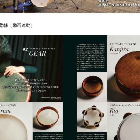
⼤⽯⻯輔［動画連動］