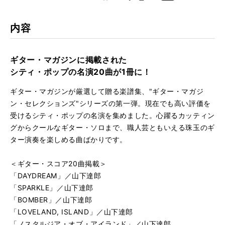
k
Boo
kma
rk
内容
ギター・マガジンに掲載された
シティ・ポップの名演20曲が1冊に！
ギター・マガジンが厳選して贈る楽譜集、"ギター・マガジ
ン・セレクションズ"シリーズの第一弾。現在でも高い評価を
受けるシティ・ポップの名演を集めました。心躍るカッティン
グからクールなギター・ソロまで、職人芸ともいえる珠玉のギ
ター演奏を楽しめる曲ばかりです。
＜ギター・スコア20曲掲載＞
「DAYDREAM」／山下達郎
「SPARKLE」／山下達郎
「BOMBER」／山下達郎
「LOVELAND, ISLAND」／山下達郎
「ノスタルジア・オブ・アイランド」／山下達郎