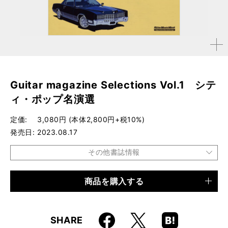
拡大す
る
Guitar magazine Selections Vol.1 シテ
ィ・ポップ名演選
定価
3,080円 (本体2,800円+税10%)
発売日
2023.08.17
その他書誌情報
商品を購入する
品種
ムック
仕様
A4変形判 / 152ページ
Faceboo
Hatena
X
SHARE
ISBN
9784845639168