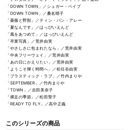
「DOWN TOWN」／シュガー・ベイブ
「DOWN TOWN」／桑名晴子
「薔薇と野獣」／ティン・パン・アレー
「夏なんです」／はっぴいえんど
「風をあつめて」／はっぴいえんど
「卒業写真」／荒井由実
「やさしさに包まれたなら」／荒井由実
「中央フリーウェイ」／荒井由実
「あの日にかえりたい」／荒井由実
「ようこそ輝く時間へ」／松任谷由実
「プラスティック・ラブ」／竹内まりや
「SEPTEMBER」／竹内まりや
「TOWN」／吉田美奈子
「裸足の季節」／松田聖子
「READY TO FLY」／高中正義
このシリーズの商品