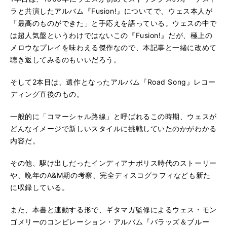
ラと共演したアルバム『Fusion!』についてで、ウェス本人が
「最高のものができた」と手応えを語っている。ウェスの中で
は超人気盤というわけではないこの『Fusion!』だが、極上の
メロウなプレイを味わえる傑作なので、本記事と一緒に改めて
聴き返してみるのもいいだろう。
そして2本目は、遺作となったアルバム『Road Song』レコー
ディング直後のもの。
一般的に「コマーシャル路線」と呼ばれるこの時期、ウェスが
どんなイメージで新しいスタイルに挑戦していたのかがわかる
内容だ。
その他、駆け出しだったインディアナポリス時代のストーリー
や、晩年のA&M期の考察、完全ディスコグラフィなども新た
に収録している。
また、本書と連動する形で、ギタマガ監修によるウェス・モン
ゴメリーのコンピレーション・アルバム『バラッズ＆ブルー