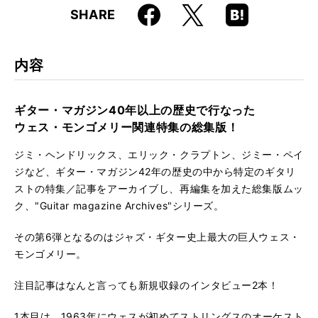
Faceboo
Hatena
X
SHARE
ISBN
9784845638833
k
Boo
kma
rk
内容
ギター・マガジン40年以上の歴史で行なった
ウェス・モンゴメリー関連特集の総集版！
ジミ・ヘンドリックス、エリック・クラプトン、ジミー・ペイ
ジなど、ギター・マガジン42年の歴史の中から特定のギタリ
ストの特集／記事をアーカイブし、再編集を加えた総集版ムッ
ク、"Guitar magazine Archives"シリーズ。
その第6弾となるのはジャズ・ギター史上最大の巨人ウェス・
モンゴメリー。
注目記事はなんと言っても新規収録のインタビュー2本！
1本目は、1963年にウェスが初めてストリングスのオーケスト