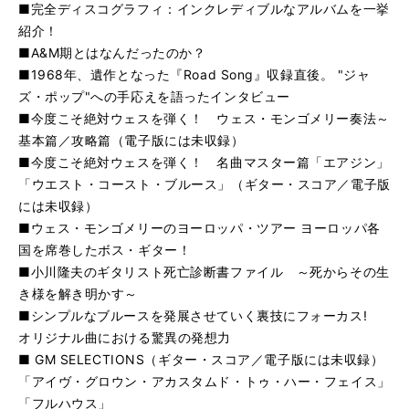
■完全ディスコグラフィ：インクレディブルなアルバムを一挙
紹介！
■A&M期とはなんだったのか？
■1968年、遺作となった『Road Song』収録直後。 "ジャ
ズ・ポップ"への手応えを語ったインタビュー
■今度こそ絶対ウェスを弾く！ ウェス・モンゴメリー奏法～
基本篇／攻略篇（電子版には未収録）
■今度こそ絶対ウェスを弾く！ 名曲マスター篇「エアジン」
「ウエスト・コースト・ブルース」（ギター・スコア／電子版
には未収録）
■ウェス・モンゴメリーのヨーロッパ・ツアー ヨーロッパ各
国を席巻したボス・ギター！
■小川隆夫のギタリスト死亡診断書ファイル ～死からその生
き様を解き明かす～
■シンプルなブルースを発展させていく裏技にフォーカス!
オリジナル曲における驚異の発想力
■ GM SELECTIONS（ギター・スコア／電子版には未収録）
「アイヴ・グロウン・アカスタムド・トゥ・ハー・フェイス」
「フルハウス」