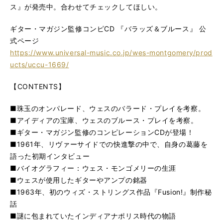
ス』が発売中。合わせてチェックしてほしい。
ギター・マガジン監修コンピCD 『バラッズ＆ブルース』 公
式ページ
https://www.universal-music.co.jp/wes-montgomery/prod
ucts/uccu-1669/
【CONTENTS】
■珠玉のオンパレード、ウェスのバラード・プレイを考察。
■アイディアの宝庫、ウェスのブルース・プレイを考察。
■ギター・マガジン監修のコンピレーションCDが登場！
■1961年、リヴァーサイドでの快進撃の中で、自身の葛藤を
語った初期インタビュー
■バイオグラフィー：ウェス・モンゴメリーの生涯
■ウェスが使用したギターやアンプの銘器
■1963年、初のウィズ・ストリングス作品『Fusion!』制作秘
話
■謎に包まれていたインディアナポリス時代の物語