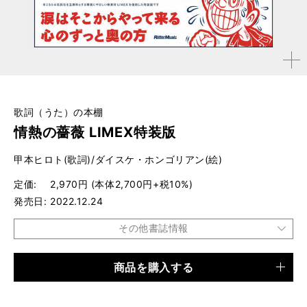
拡大す
る
歌詞（うた）の本棚
情熱の薔薇 LIMEX特装版
甲本ヒロト(歌詞)/ダイスケ・ホンゴリアン(絵)
定価
2,970円 (本体2,700円+税10%)
発売日
2022.12.24
その他書誌情報
商品を購入する
品種
書籍
仕様
B5変形判 / 32ページ