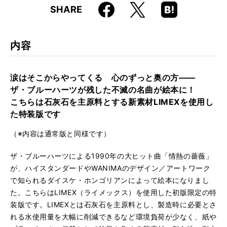
Faceboo
Hatena
X
SHARE
ISBN
9784845638505
k
Boo
kma
rk
内容
涙はそこからやってくる 心のずっと奥の方——
ザ・ブルーハーツが残した不滅の名曲が絵本に！
こちらは石灰石を主原料とする新素材LIMEXを使用し
た特装版です
（※内容は通常版と同様です）
ザ・ブルーハーツによる1990年の大ヒット曲「情熱の薔薇」
が、ハイスタンダードやWANIMAのデザイン／アートワーク
で知られるダイスケ・ホンゴリアンによって絵本になりまし
た。こちらはLIMEX（ライメックス）を使用した初版限定の特
装版です。LIMEXとは石灰石を主原料とし、製造時に必要とさ
れる水使用量を大幅に削減できるなど環境負荷が少なく、紙や