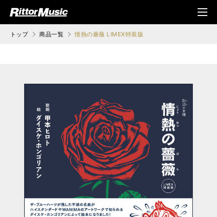
ク (Rittor Musi
メニ
c)
ュ
トップ
商品一覧
情熱の薔薇 LIMEX特装版