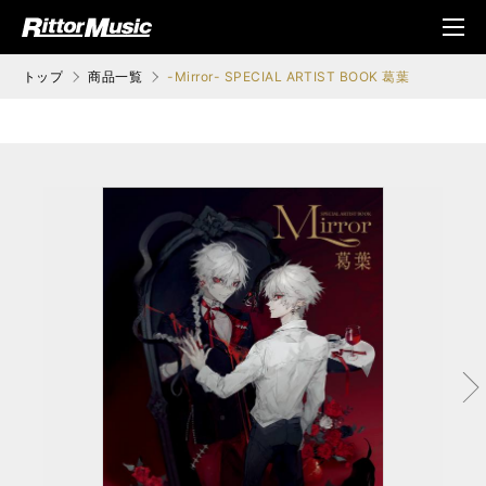
ク (Rittor Musi
メニ
c)
ュ
トップ
商品一覧
-Mirror- SPECIAL ARTIST BOOK 葛葉
次へ