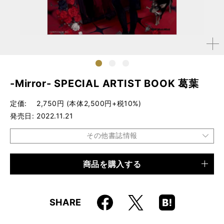
拡大す
る
1
2
3
-Mirror- SPECIAL ARTIST BOOK 葛葉
定価
2,750円 (本体2,500円+税10%)
発売日
2022.11.21
その他書誌情報
商品を購入する
品種
ムック
仕様
A4変形判 / 96ページ
Faceboo
Hatena
X
SHARE
ISBN
9784845638253
k
Boo
kma