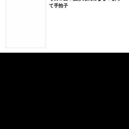
て手拍子
新・ドラマーのための全知識 新
装版
脳もリズム感も活性化！みんなで