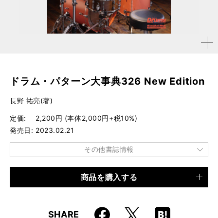
拡大す
る
ドラム・パターン大事典326 New Edition
長野 祐亮(著)
定価
2,200円 (本体2,000円+税10%)
発売日
2023.02.21
その他書誌情報
商品を購入する
品種
ムック
仕様
A4変形判 / 96ページ
Faceboo
Hatena
X
SHARE
ISBN
9784845638581