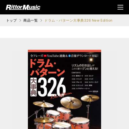
ク (Rittor Musi
メニ
c)
ュ
トップ
商品一覧
ドラム・パターン大事典326 New Edition