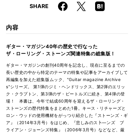
Faceboo
Hatena
X
SHARE
ISBN
9784845637980
k
Boo
kma
rk
内容
ギター・マガジン40年の歴史で行なった
ザ・ローリング・ストーンズ関連特集の総集版！
ギター・マガジンの創刊40周年を記念し、現在に至るまでの
長い歴史の中から特定のテーマの特集や記事をアーカイブして
再編集を加えた総集版ムック、"Guitar magazine Archive
s"シリーズ。 第1弾のジミ・ヘンドリックス、第2弾のエリッ
ク・クラプトン、第3弾のザ・ビートルズに続き、第4弾の登
場！ 本書は、今年で結成60周年を迎えるザ・ローリング・
ストーンズの歴代特集をまとめた1冊。キース・リチャーズと
ロン・ウッドの使用機材をがっつり紹介した『ストーンズ・ギ
ア』（2014年3月号）をはじめ、『悲しみのス卜―ンズ ブ
ライアン・ジョーンズ特集』（2006年3月号）などなど、厳