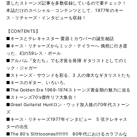
選したストーンズ記事を多数収録しているので要チェック！
本誌だけのスペシャル・コンテンツとして、1977年のキー
ス・リチャーズ・インタビューも収録！
【CONTENTS】
■キースとテレキャスター 愛器ミカウバーの誕生秘話
■キース・リチャーズからミック・テイラーへ 偶然に行き渡
った、幻の59レス・ポール
■アルバム『女たち』でも才覚を発揮 ギタリストとしてのミ
ック・ジャガー
■ストーンズ・サウンドを彩る、3 人の偉大なギタリストたち
■キースのギター、いろいろ。
■The Golden Era 1969-1974ストーンズ黄金期の魅力に迫る
■ストーンズ70's傑作リフ大集合！
■Great Guitarist Huntロン・ウッド加入後の70年代ストーン
ズ
■キース・リチャーズ1977年インタビュー 5 弦テレキャス
ターの出生
■The 80's Sttttooones!!!!!!!!! 80年代におけるカラフルな