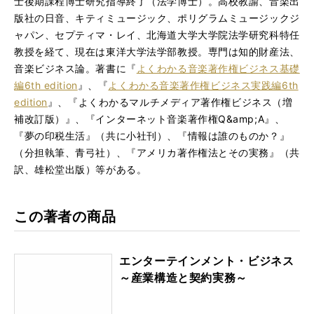
士後期課程博士研究指導終了（法学博士）。高校教諭、音楽出
版社の日音、キティミュージック、ポリグラムミュージックジ
ャパン、セプティマ・レイ、北海道大学大学院法学研究科特任
教授を経て、現在は東洋大学法学部教授。専門は知的財産法、
音楽ビジネス論。著書に『
よくわかる音楽著作権ビジネス基礎
編6th edition
』、『
よくわかる音楽著作権ビジネス実践編6th
edition
』、『よくわかるマルチメディア著作権ビジネス（増
補改訂版）』、『インターネット音楽著作権Q&amp;A』、
『夢の印税生活』（共に小社刊）、『情報は誰のものか？』
（分担執筆、青弓社）、『アメリカ著作権法とその実務』（共
訳、雄松堂出版）等がある。
この著者の商品
エンターテインメント・ビジネス
～産業構造と契約実務～