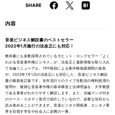
Faceboo
Hatena
X
SHARE
ISBN
9784845636822
k
Boo
kma
rk
内容
音楽ビジネス解説書のベストセラー
2022年1月施行の法改正にも対応！
教科書にも多数採用されている大ヒット・ロングセラー『よく
わかる音楽著作権ビジネス』が、法改正と最新情報を取り入れ
て全編リニューアル。TPP発効による著作権保護期間の延長
や、2022年1月1日の法改正にも対応した、音楽ビジネス解説
書の最新改訂版です。近年流行りのライブ生配信の権利処理の
疑問や、複雑な音楽著作権の基本構造と法律理論を、大学教授
である著者がわかりやすく解説します。また、全編マンガ付き
のケース・スタディ形式で紹介しているので、必要な項目から
読み進めることができます。音楽ビジネス関係者、エンタメ業
界を目指す学生や社会人に必携の一冊。