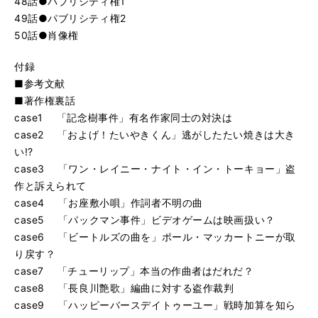
48話●パブリシティ権1
49話●パブリシティ権2
50話●肖像権
付録
■参考文献
■著作権裏話
case1 「記念樹事件」有名作家同士の対決は
case2 「およげ！たいやきくん」逃がしたたい焼きは大き
い!?
case3 「ワン・レイニー・ナイト・イン・トーキョー」盗
作と訴えられて
case4 「お座敷小唄」作詞者不明の曲
case5 「パックマン事件」ビデオゲームは映画扱い？
case6 「ビートルズの曲を」ポール・マッカートニーが取
り戻す？
case7 「チューリップ」本当の作曲者はだれだ？
case8 「長良川艶歌」編曲に対する盗作裁判
case9 「ハッピーバースデイトゥーユー」戦時加算を知ら