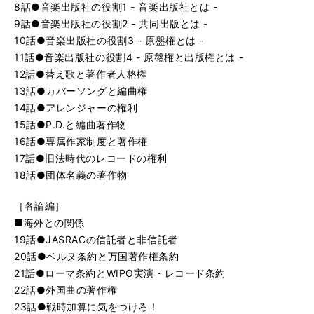
8話●音楽出版社の役割1 - 音楽出版社とは -
9話●音楽出版社の役割2 - 共同出版とは -
10話●音楽出版社の役割3 - 原盤権とは -
11話●音楽出版社の役割4 - 原盤権と出版権とは -
12話●替え歌と著作者人格権
13話●カバーソングと編曲権
14話●アレンジャーの権利
15話●P.D.と編曲著作物
16話●専属作家制度と著作権
17話●旧法時代のレコードの権利
18話●団体名義の著作物
［各論編］
■海外との関係
19話●JASRACの信託者と非信託者
20話●ベルヌ条約と万国著作権条約
21話●ローマ条約とWIPO実演・レコード条約
22話●外国曲の著作権
23話●戦時加算に気をつけろ！