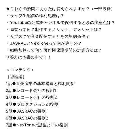
★これらの疑問にあなたは答えられますか？（一部抜粋）
・ライブ生配信の権利処理は？
・YouTubeの公式チャンネルで配信するときの注意点は？
・原盤って何？制作するメリット、デメリットは？
・サブスクで音楽配信するときの契約条件？
・JASRACとNexToneって何が違うの？
・戦時加算って何？著作権保護期間の計算方法は？
→答えは本書の中で！！
＜コンテンツ＞
［総論編］
1話●音楽産業の基本構造と権利関係
2話●レコード会社の役割1
3話●レコード会社の役割2
4話●プロダクションの役割
5話●JASRACの役割1
6話●JASRACの役割2
7話●NexToneの誕生とその役割