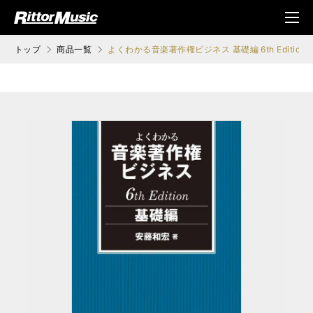
ク (Rittor Musi
メニ
c)
ュ
トップ
商品一覧
よくわかる音楽著作権ビジネス 基礎編 6th Edition