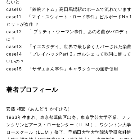
ないと
case10 「鉄腕アトム」高田馬場駅のホームで流れています
case11 「マイ・スウィート・ロード事件」ビルボードNo.1
ヒットが盗作 ？
case12 「 プリティ・ウーマン事件」あの名曲がパロディ
に？
case13 「イエスタデイ」世界で最も多くカバーされた楽曲
case14 「プレイバックPart 2」ポルシェって歌詞に使って
いいの？
case15 「サザエさん事件」キャラクターの無断使用
著者プロフィール
安藤 和宏（あんどう かずひろ）
1963年生まれ、東京都葛飾区出身。東京学芸大学卒業、フラ
ンクリンピアース・ローセンター（LL.M.）、ワシントン大学
ロースクール（LL.M.）修了、早稲田大学大学院法学研究科博