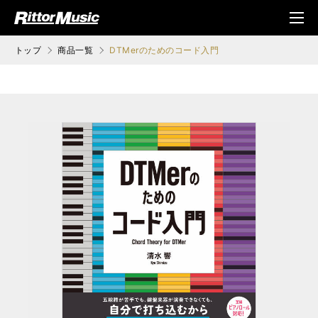
ク (Rittor Musi
メニ
c)
ュ
トップ
商品一覧
DTMerのためのコード入門