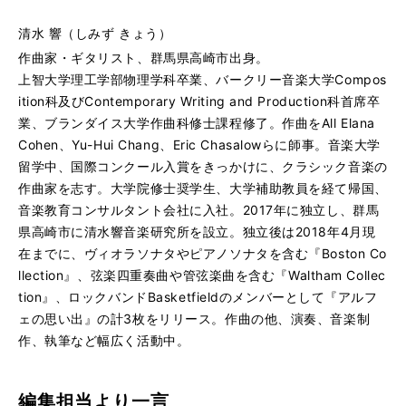
清水 響（しみず きょう）
作曲家・ギタリスト、群馬県高崎市出身。
上智大学理工学部物理学科卒業、バークリー音楽大学Compos
ition科及びContemporary Writing and Production科首席卒
業、ブランダイス大学作曲科修士課程修了。作曲をAll Elana
Cohen、Yu-Hui Chang、Eric Chasalowらに師事。音楽大学
留学中、国際コンクール入賞をきっかけに、クラシック音楽の
作曲家を志す。大学院修士奨学生、大学補助教員を経て帰国、
音楽教育コンサルタント会社に入社。2017年に独立し、群馬
県高崎市に清水響音楽研究所を設立。独立後は2018年4月現
在までに、ヴィオラソナタやピアノソナタを含む『Boston Co
llection』、弦楽四重奏曲や管弦楽曲を含む『Waltham Collec
tion』、ロックバンドBasketfieldのメンバーとして『アルフ
ェの思い出』の計3枚をリリース。作曲の他、演奏、音楽制
作、執筆など幅広く活動中。
編集担当より一言