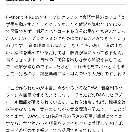
PythonでもRubyでも、プログラミング言語学習のコツは「ま
ず手を動かすこと」だそうです。ただ解説を読むだけでは決し
て習得できず、例示されたコードを自分の手で打ち込んでいっ
た人だけが、プログラミングを身につけることができるという
わけです。 音楽理論書も似たようなところがあり、音の出な
い五線譜を眺めているだけでは、解説が頭に入ってきません。
眠くもなります。自分の手で音を出しながら解説を読むこと
で、理解が進むのです……だけど、五線譜を見てパッと音を出
していけるのは、鍵盤楽器に取り組んでいる人だけですよね？
そこで作られたのが本書。今やいろいろなDAW（音楽制作ソ
フト）が無償で使えるようになり、ほとんどのDAWにピアノ
ロール機能が備えられています。これを活用すれば、鍵盤楽器
を弾かなくても、音を出しながら音楽理論を学んでいくことが
できます。DAW上では移調や音の長さの変更が簡単にできま
すから、学び終わった項目をファイルごとに整理しておけば、
コード進行のネタ帳としても活用できるでしょう！