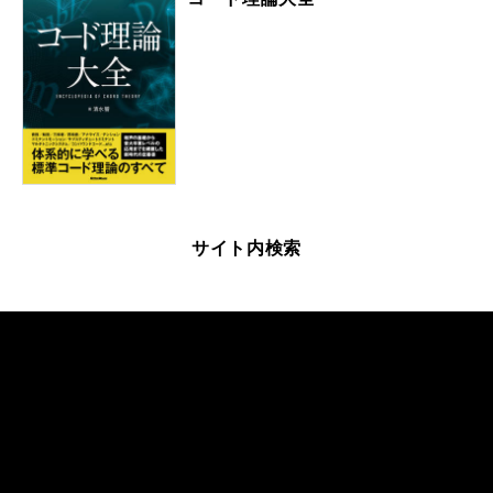
サイト内検索
Official SNS
Faceboo
Instagra
X
YouTube
k
m