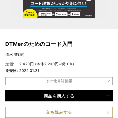
拡大す
る
DTMerのためのコード入門
清水 響(著)
定価
2,420円 (本体2,200円+税10%)
発売日
2022.01.21
その他書誌情報
商品を購入する
品種
書籍
仕様
B5変形判 / 192ページ
立ち読みする
ISBN
9784845636846