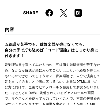
Faceboo
Hatena
X
SHARE
k
Boo
kma
rk
内容
五線譜が苦手でも、鍵盤楽器が弾けなくても、
自分の手で打ち込めば「コード理論」はしっかり身に
付きます！
音楽理論書を買ってみたものの、五線譜や鍵盤楽器が苦手なた
め、なかなか解説が頭に入ってこない......という経験を持つ人
もいるのではないでしょうか？ 音楽理論は、自分で演奏して
音を出してみることで腑に落ちるもの。本書はDTMに取り組
む方に向けて、全編でピアノロールを使用して解説を行いまし
た。ほとんどのDAWに装備されているピアノロールの画面
で、マウスなどを使って入力していくことで、本書の解説を再
現することができます。五線譜を眺めたり、人が作ったMIDI