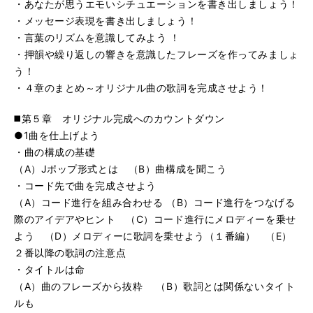
・あなたが思うエモいシチュエーションを書き出しましょう！
・メッセージ表現を書き出しましょう！
・言葉のリズムを意識してみよう ！
・押韻や繰り返しの響きを意識したフレーズを作ってみましょ
う！
・４章のまとめ～オリジナル曲の歌詞を完成させよう！
◼️第５章 オリジナル完成へのカウントダウン
●1曲を仕上げよう
・曲の構成の基礎
（A）Jポップ形式とは （B）曲構成を聞こう
・コード先で曲を完成させよう
（A）コード進行を組み合わせる （B）コード進行をつなげる
際のアイデアやヒント （C）コード進行にメロディーを乗せ
よう （D）メロディーに歌詞を乗せよう（１番編） （E）
２番以降の歌詞の注意点
・タイトルは命
（A）曲のフレーズから抜粋 （B）歌詞とは関係ないタイト
ルも