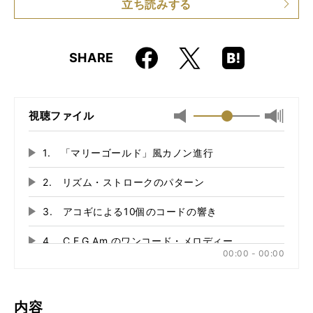
立ち読みする
ISBN
9784845637874
Faceboo
Hatena
X
SHARE
k
Boo
kma
rk
視聴ファイル
最小
最大音
音
量
量
に
1. 「マリーゴールド」風カノン進行
再
に
切
生
切
り
2. リズム・ストロークのパターン
再
す
り
替
る
生
替
え
3. アコギによる10個のコードの響き
再
す
え
る
る
生
る
4. C,F,G,Am のワンコード・メロディー
再
す
00:00 - 00:00
る
生
5. ＃1 胸ワクの黄金ポップス進行（ 循環進行）
再
す
る
生
6. ＃2 甘く響く2度上行・下行メロディアス進行
再
す
内容