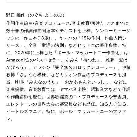
野口 義修（のぐち よしのぶ）
作詞作曲編曲/音楽プロデュース/音楽教育/著述/。これまでに
数十冊の作詞作曲関連本やテキストを上梓。シンコーミュージ
ックの「作曲本(18版)」、ヤマハの「15秒作詞、作曲入門シ
リーズ」、全音「童謡の法則」などヒット本の著作多数。特
に、2020年に上梓した「ポール・マッカートニー作曲術」は
Amazon1位のベストセラー。あみん「待つわ」、雅夢「愛は
かげろう」、アラジン「完全無欠のロックンローラー」、伊藤
敏博「さよなら模様」などミリオン作品のプロデュースを担
当。NHK「みんなのうた」「おかあさんといっしょ」などに
楽曲提供。音楽教育では、ヤマハ音楽院、昭和音大などで作詞
や作曲講師を歴任。世界歌謡祭のコ・プロデュースや審査員、
エレクトーンの世界大会の審査員なども歴任。知る人ぞ知る、
ビートルズマニア。特に、ポール・マッカートニーの大ファ
ン。