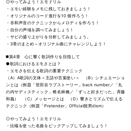
◎やってみよう！エモドリル
・エモい経験をメモに残しておきましょう！
・オリジナルのコード進行を10 個作ろう！
・非和声音のテクニックからメロディを作ろう！
・自分の声域を調べてみましょう！
・サビの盛り上がりを分析してみましょう。
・3章のまとめ～オリジナル曲にチャレンジしよう！
◼️第4章 心に響く歌詞作りを目指して
●歌詞におけるエモさとは？
・エモさを伝える歌詞の重要テクニック
（A）A歌詞の文体＜主語や言葉使い＞ （B）シチュエーショ
ンとは（例題「世田谷ラブストーリー」back number／「丸
の内サディスティック」椎名林檎／「ずっと好きだった」斉藤
和義） （C）メッセージとは （D）響きとリズムで伝える
テクニック（例題「Pretender」Official髭男dism）
◎やってみよう！エモドリル
・比喩を使った名曲をピックアップしてみましょう！