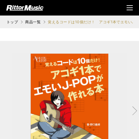
ク (Rittor Musi
メニ
c)
ュ
トップ
商品一覧
覚えるコードは10個だけ！ アコギ1本でエモいJ-
次へ