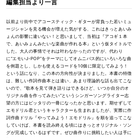
編集担当より一言
以前より街中でアコースティック・ギターが背負った若いミュ
ージシャンを見る機会が増えた気がする、これはきっとあいみ
ょんの影響に違いない！と思いまして、当初は『アコギ１本
で、あいみょんみたいな楽曲が作れる本』という仮タイトルで
した。大人の事情でそれは叶わなかったのですが、代わり
に“エモいJ-POP”をテーマにしてオムニバス的にいろいろな曲
を例題とし、しかも使えるコードを10個に限定してみよう！
という話になり、この本の方向性が決まりました。本書の特徴
は、難しい作詞作曲本とは違い、あまり理論的な話も出てこな
いので、“歌本を見て弾き語りはできるけど、いつか自分のオ
リジナル曲を作ってみたい”というシンガーソングライター志
望の方にはピッタリの一冊になったかと思います。期せずして
エモドリル君というキャラクターも生まれましたが、実際に作
詞作曲ドリル『やってみよう！エモドリル』を順を追ってこな
していけば、本書を読み終える頃にはきっとオリジナル・ソン
グが完成しているはずです。ぜひ曲作りに挑戦したい人は手に