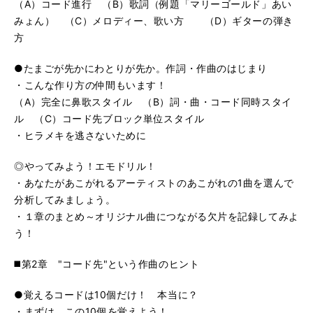
（A）コード進行 （B）歌詞（例題「マリーゴールド」あい
る
生
39. ＃4 サブドミ・マイナーのテクニック
再
す
みょん） （C）メロディー、歌い方 （D）ギターの弾き
る
生
方
40. ＃5 ビートルズ・コードのテクニック
再
す
る
生
●たまごが先かにわとりが先か。作詞・作曲のはじまり
41. ＃6 ブルース進行のテクニック
再
す
・こんな作り方の仲間もいます！
る
生
（A）完全に鼻歌スタイル （B）詞・曲・コード同時スタイ
42. ブルース進行＋ブルース音階
再
す
ル （C）コード先ブロック単位スタイル
る
生
43. ＃7 7th（セブンス）系のコード
・ヒラメキを逃さないために
再
す
る
生
44. Amの倚音の例
再
す
◎やってみよう！エモドリル！
る
生
・あなたがあこがれるアーティストのあこがれの1曲を選んで
45. メロディーに使えるテンション音
再
す
分析してみましょう。
る
生
・１章のまとめ～オリジナル曲につながる欠片を記録してみよ
46. ウラ拍のアクセント、バックビートの強調
再
す
う！
る
生
47. メロディーのシンコペーション
再
す
◼️第2章 "コード先"という作曲のヒント
る
生
48. 3連符のテクニック
再
す
●覚えるコードは10個だけ！ 本当に？
る
生
49. 休符のテクニック
・まずは、この10個を覚えよう！
再
す