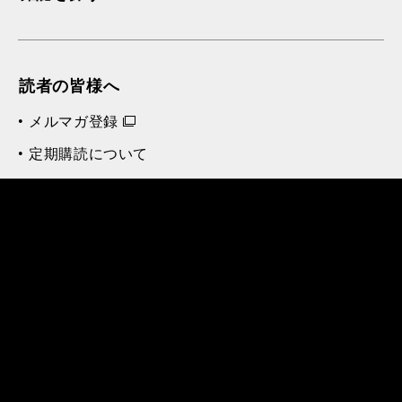
読者の皆様へ
メルマガ登録
定期購読について
ご注文方法
リットーミュージック会員について
会員規約
お知らせ
アフターケア
付録ダウンロード
広告主様へ