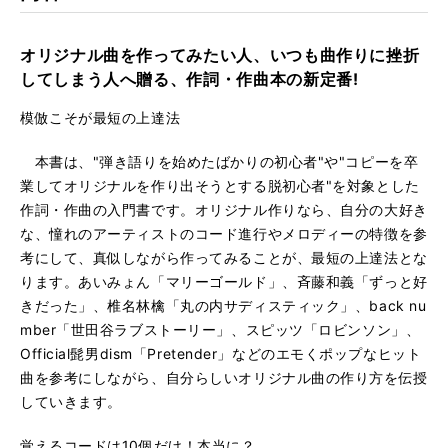
る
生
7. ＃3 エモさが光るサビの王道進行
再
す
る
生
オリジナル曲を作ってみたい人、いつも曲作りに挫折
8. ＃4 感動のLet It Be進行
再
す
してしまう人へ贈る、作詞・作曲本の新定番!
る
生
9. ＃5 残酷な千本・炎の小室進行
再
す
模倣こそが最短の上達法
る
生
10. ＃6 哀愁のゴスペル進行
再
す
本書は、"弾き語りを始めたばかりの初心者"や"コピーを卒
る
生
業してオリジナルを作り出そうとする脱初心者"を対象とした
11. ＃7 どマイナー3コード進行
再
す
作詞・作曲の入門書です。オリジナル作りなら、自分の大好き
る
生
12. ＃8 胸騒ぐ4度上行バラード進行
な、憧れのアーティストのコード進行やメロディーの特徴を参
再
す
考にして、真似しながら作ってみることが、最短の上達法とな
る
生
13. ＃9 情熱の2度下行 スパニッシュ進行
再
す
ります。あいみょん「マリーゴールド」、⻫藤和義「ずっと好
る
生
きだった」、椎名林檎「丸の内サディスティック」、back nu
14. ＃10 不思議なディミニッシュ進行
再
す
mber「世田谷ラブストーリー」、スピッツ「ロビンソン」、
る
生
Official髭男dism「Pretender」などのエモくポップなヒット
15. ＃11 鉄板、安定のカノン進行
再
す
曲を参考にしながら、自分らしいオリジナル曲の作り方を伝授
る
生
16. ＃12 オールマイティー・パワーコード
していきます。
再
す
る
生
17. カウンター･ラインA案、B案
覚えるコードは10個だけ！本当に？
再
す