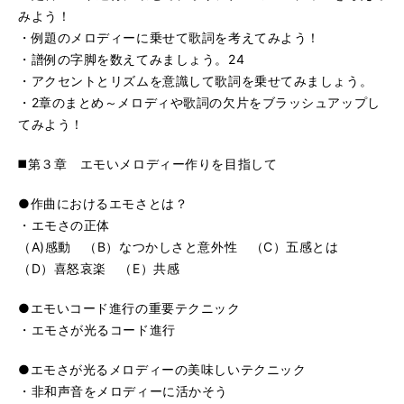
61. エモ系・個性派コード進行
再
す
みよう！
る
生
・例題のメロディーに乗せて歌詞を考えてみよう！
62. たった2コード進行
再
す
・譜例の字脚を数えてみましょう。24
る
生
・アクセントとリズムを意識して歌詞を乗せてみましょう。
63. アウトロ終止形進行
再
す
・2章のまとめ～メロディや歌詞の欠片をブラッシュアップし
る
生
てみよう！
す
る
◼️第３章 エモいメロディー作りを目指して
●作曲におけるエモさとは？
・エモさの正体
（A)感動 （B）なつかしさと意外性 （C）五感とは
（D）喜怒哀楽 （E）共感
●エモいコード進行の重要テクニック
・エモさが光るコード進行
●エモさが光るメロディーの美味しいテクニック
・非和声音をメロディーに活かそう