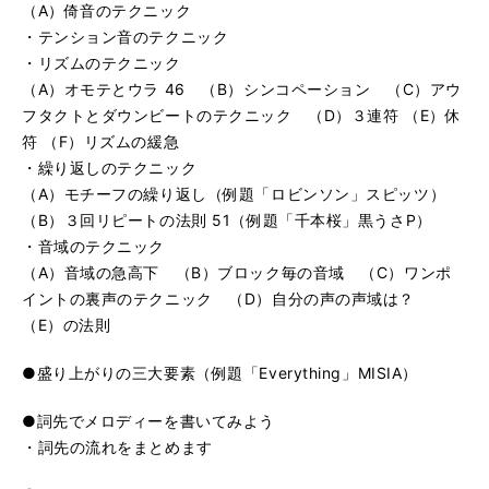
（A）倚音のテクニック
・テンション音のテクニック
・リズムのテクニック
（A）オモテとウラ 46 （B）シンコペーション （C）アウ
フタクトとダウンビートのテクニック （D）３連符 （E）休
符 （F）リズムの緩急
・繰り返しのテクニック
（A）モチーフの繰り返し（例題「ロビンソン」スピッツ）
（B）３回リピートの法則 51（例題「千本桜」黒うさP）
・音域のテクニック
（A）音域の急高下 （B）ブロック毎の音域 （C）ワンポ
イントの裏声のテクニック （D）自分の声の声域は？
（E）の法則
●盛り上がりの三大要素（例題「Everything」MISIA）
●詞先でメロディーを書いてみよう
・詞先の流れをまとめます