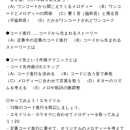
る
生
（A）ワンコードから聞こえてくるメロディー （B）ワンコ
50. モチーフの繰り返し
再
す
ードとメロディーの関係 （C）響く音（協和音）と濁る音
る
生
（不協和音） （D）たかがワンコードされどワンコード
51. 3回リピートのテクニック
再
す
る
生
●コード進行......コードから生まれるストーリー
52. 「うっせぇわ」風のオクターブ・テクニック
再
す
（A）定番中の定番のコード進行 （B）コードから生まれる
る
生
ストーリーとは
53. Ⅰ：Bメロがマイナーのバラード系のコード進行
再
す
る
生
54. Ⅱ：ABだけのシンプルな進行
●コード先という作曲テクニックとは
再
す
・コード先作曲の5ステップ
る
生
55. Ⅲ：かなりスケールの大きなパターン
再
す
（A）コード進行を決める （B）コードに合う音で鼻歌
る
生
（C）メロディーに合わせて言葉を歌う （D）ギターのリズ
56. Ⅳ：ちょっとオシャレなパターン
再
す
ムを考える （E）メロや歌詞の微調整
る
生
57. コード進行Ⅰの見本メロディー
再
す
◎やってみよう！エモドリル
る
生
・12個のコード進行を暗記しましょう。
59. メジャー系コード進行
再
す
・エモドリル・カラオケに合わせてメロディーを歌ってみよ
る
生
60. マイナー系コード進行
う！20
再
す
る
生
・定番コード進行に乗せて、オリジナルのメロディーを考えて