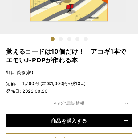
拡大す
る
1
2
3
4
5
覚えるコードは10個だけ！ アコギ1本で
エモいJ-POPが作れる本
野口 義修(著)
定価
1,760円 (本体1,600円+税10%)
発売日
2022.08.26
その他書誌情報
商品を購入する
品種
書籍
仕様
A5判 / 208ページ