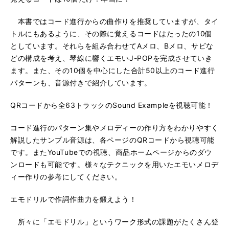
る
生
18. アルペジオのメロディーA案、B案
再
す
本書ではコード進行からの曲作りを推奨していますが、タイ
る
生
トルにもあるように、その際に覚えるコードはたったの10個
19. アルペジオの跳躍進行と順次進行
再
す
としています。それらを組み合わせてAメロ、Bメロ、サビな
る
生
どの構成を考え、琴線に響くエモいJ-POPを完成させていき
20. エモドリル・カラオケ
再
す
ます。また、その10個を中心にした合計50以上のコード進行
る
生
パターンも、音源付きで紹介しています。
21. 音階とメロディーの不思議
再
す
る
生
22. 使う音を限定したメロディー
QRコードから全63トラックのSound Exampleを視聴可能！
再
す
る
生
23. 明るいメロディーVS悲しいメロディー
コード進行のパターン集やメロディーの作り方をわかりやすく
再
す
る
生
解説したサンプル音源は、各ページのQRコードから視聴可能
24. 字脚をかぞえてみよう
再
す
です。またYouTubeでの視聴、商品ホームページからのダウ
る
生
ンロードも可能です。様々なテクニックを用いたエモいメロデ
25. アクセントとメロディーが不一致
再
す
ィー作りの参考にしてください。
る
生
26. 歌詞のイントネーションとメロディー
再
す
エモドリルで作詞作曲力を鍛えよう！
る
生
27. 歌詞とリズム「はとが？」
再
す
所々に「エモドリル」というワーク形式の課題がたくさん登
る
生