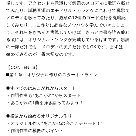
28. 歌詞のリズムとメロディーのマッチング例
場します。アクセントを意識して例題のメロディに歌詞を載せ
再
す
てみたり、試聴音源のエモドリル・カラオケに合わせて鼻歌で
る
生
29. 8ビート、16ビートなど
再
す
メロディを歌ってみたり、必須の12個のコード進行を丸暗記
る
生
してみたり......曲作りに必要なノウハウを学んでいきましょ
30. アルペジオ奏法
再
す
う。それらをきちんと実践していけば、きっと本書を読み終わ
る
生
る頃には、オリジナル・ソングが完成しているはずです。歌詞
31. 開放弦と非和声音
再
す
の一節だけでも、メロディの欠片だけでもOKです。まずは、
る
生
32. “プリング・オフ”、“ハンマリング・オン”
始めてみるのが一番大切なのです。
再
す
る
生
33. “ミュート”奏法
【CONTENTS】
再
す
る
生
◼️第１章 オリジナル作りのスタート・ライン
34. “ハーモニクス”のいろいろ
再
す
る
生
●すべてのはあこがれからスタート
35. 3フィンガー&2フィンガー
再
す
・作詞作曲も"あこがれ"からスタート
る
生
・あこがれの1曲を弾き語ってみよう！
36. ＃1 ハーフディミニッシュのテクニック
再
す
る
生
●模倣から始めるオリジナル作り
37. ＃2 ディミニッシュのワンポイント・テクニック
再
す
・オリジナル作り"あこがれの今ここチャート！"
る
生
38. ＃3 オーギュメント（aug）のワンポイント・テク
・作詞作曲の模倣のポイント
再
す