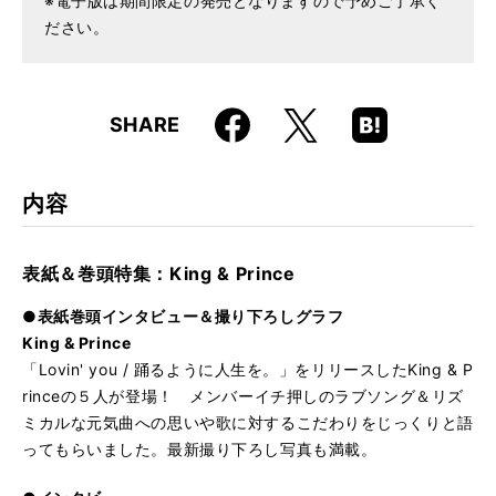
※電子版は期間限定の発売となりますので予めご了承く
ださい。
Faceboo
Hatena
X
SHARE
k
Boo
kma
rk
内容
表紙＆巻頭特集：King & Prince
●表紙巻頭インタビュー＆撮り下ろしグラフ
King & Prince
「Lovin' you / 踊るように人生を。」をリリースしたKing & P
rinceの５人が登場！ メンバーイチ押しのラブソング＆リズ
ミカルな元気曲への思いや歌に対するこだわりをじっくりと語
ってもらいました。最新撮り下ろし写真も満載。