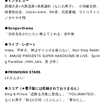
●インタビュー
西畑大吾×大西流星×長尾謙杜（なにわ男子）、小渕健太郎、
緑黄色社会、Juice=Juice、Rin音、石原夏織、ラトゥラトゥ
／タケヤキ翔
●Songs×Drama
「渋谷先生がだいたい教えてくれる」谷中敦
●ライブ・レポート
miwa、平井大、神はサイコロを振らない、Non Stop Rabbi
t、AMUSE PRESENTS SUPER HANDSOME W LIVE、Sprin
g Paradise（HiHi Jets、美 少年）
●PROMISING STARS
Lil かんさい
●スコア（※電子版には収録されておりません）
King & Prince「恋降る月夜に君想ふ」「YOU,WANTED!」
なにわ男子「初心LOVE（うぶらぶ）」「夢わたし」