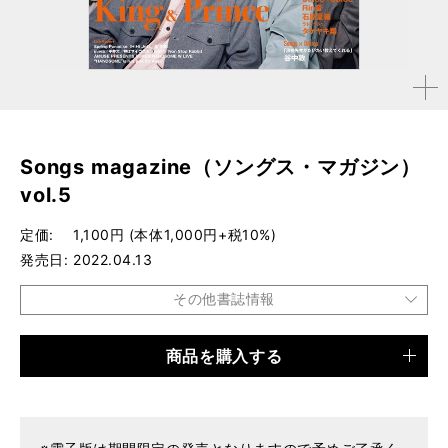
拡大す
る
Songs magazine（ソングス・マガジン）
vol.5
定価
1,100円 (本体1,000円+税10%)
発売日
2022.04.13
その他書誌情報
商品を購入する
品種
ムック
仕様
A4変形判
ISBN
9784845637478