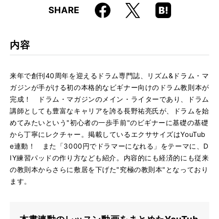
Faceboo
Hatena
X
SHARE
ISBN
9784845636686
k
Boo
kma
rk
内容
来年で創刊40周年を迎えるドラム専門誌、リズム&ドラム・マ
ガジンが手がける初の本格的なビギナー向けのドラム教則本が
完成！ ドラム・マガジンのメイン・ライターであり、ドラム
講師としても豊富なキャリアを誇る長野祐亮氏が、ドラムを始
めてみたいという"初心者の一歩手前"のビギナーに基礎の基礎
から丁寧にレクチャー。掲載しているエクササイズはYouTub
e連動！ また「3000円でドラマーになれる」をテーマに、D
IY練習パッドの作り方なども紹介。内容的にも経済的にも従来
の教則本からさらに敷居を下げた"究極の教則本"となっており
ます。