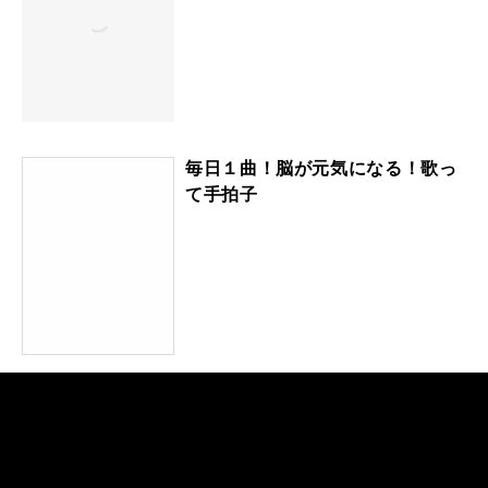
毎日１曲！脳が元気になる！歌っ
て手拍子
新・ドラマーのための全知識 新
装版