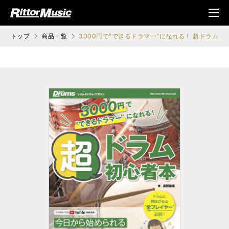
ク (Rittor Musi
メニ
c)
ュ
トップ
商品一覧
3000円で"できるドラマー"になれる！ 超ドラム初