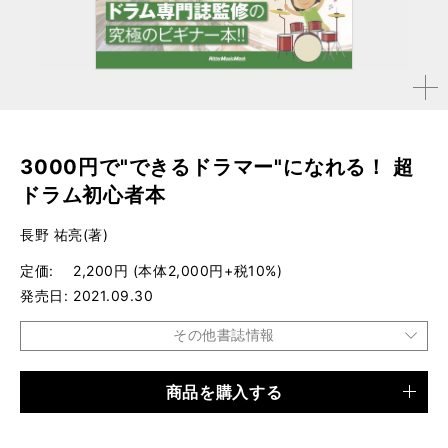
拡大す
る
3000円で"できるドラマー"になれる！ 超
ドラム初心者本
長野 祐亮(著)
定価
2,200円 (本体2,000円+税10%)
発売日
2021.09.30
その他書誌情報
商品を購入する
品種
ムック
仕様
A4変形判 / 128ページ