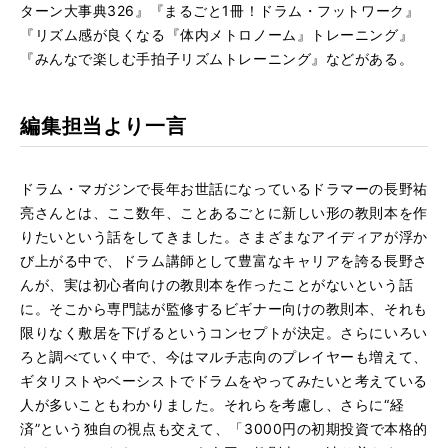
ターン大事典326』『まるごと1冊！ドラム・フットワーク』
『リズム感が良くなる『体内メトロノーム』トレーニング』
『みんなで楽しむ手拍子リズムトレーニング』などがある。
編集担当より一言
ドラム・マガジンで長年お世話になっているドラマーの長野祐
亮さんとは、ここ数年、ことあるごとに新しい形の教則本を作
りたいという話をしてきました。さまざまなアイディアが浮か
び上がる中で、ドラム講師として豊富なキャリアを誇る長野さ
んが、実は初心者向けの教則本を作ったことがないという話
に。そこから専門誌が監修するビギナー向けの教則本、それも
限りなく敷居を下げるというコンセプトが決定。さらにいろい
ろと調べていく中で、今はマルチ志向のプレイヤーも増えて、
ギタリストやベーシストでドラムをやってみたいと考えている
人が多いこともわかりました。それらを考慮し、さらに“経
済”という独自の視点も交えて、「3000円の初期投資で本格的