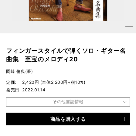
拡大す
る
フィンガースタイルで弾くソロ・ギター名
曲集 至宝のメロディ20
岡崎 倫典(著)
定価
2,420円 (本体2,200円+税10%)
発売日
2022.01.14
その他書誌情報
商品を購入する
品種
楽譜
仕様
菊倍判 / 88ページ / CD付き