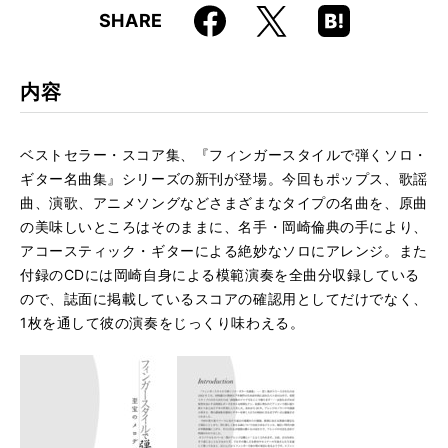
Faceboo
Hatena
X
SHARE
ISBN
9784845637164
k
Boo
kma
JAN
4958537115284
rk
内容
ベストセラー・スコア集、『フィンガースタイルで弾くソロ・
ギター名曲集』シリーズの新刊が登場。今回もポップス、歌謡
曲、演歌、アニメソングなどさまざまなタイプの名曲を、原曲
の美味しいところはそのままに、名手・岡崎倫典の手により、
アコースティック・ギターによる絶妙なソロにアレンジ。また
付録のCDには岡崎自身による模範演奏を全曲分収録している
ので、誌面に掲載しているスコアの確認用としてだけでなく、
1枚を通して彼の演奏をじっくり味わえる。