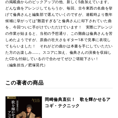
の掲載曲からのピックアップの他、新しく5曲加えています。
どんな曲をアレンジしてもらうか、毎回、古今東西の名曲を挙
げて倫典さんと編集部で選んでいくのですが、連載時より数年
候補に挙がっては“難題すぎる”と倫典さんに却下されていた曲
を、今回ついに手がけていただけています！ 実際にアレンジ
の作業が始まると、当初の予想通り、この難曲は倫典さんを苦
しめたようですが、原曲の壮大さをギター1本で見事に表現し
てもらいました！ それがどの曲かは本書を手にしていただい
た方のお楽しみ……。スコアに加え、倫典さんの演奏を収録し
たCDも付録しているので合わせてぜひご堪能下さい！
（編集担当／肥塚晃代）
この著者の商品
岡崎倫典直伝！ 歌を輝かせるア
コギ・テクニック