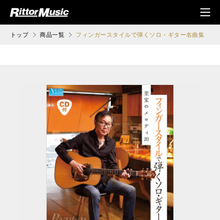
ク (Rittor Musi
メニ
c)
ュ
トップ
商品一覧
フィンガースタイルで弾くソロ・ギター名曲集 至宝