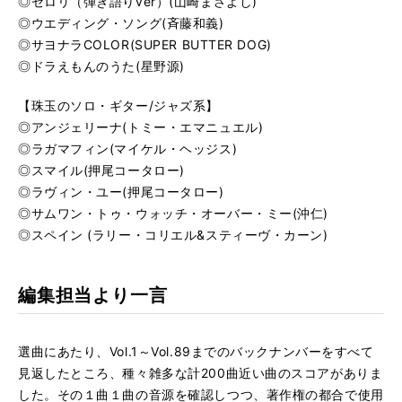
◎セロリ（弾き語りver）(山崎まさよし)
◎ウエディング・ソング(斉藤和義)
◎サヨナラCOLOR(SUPER BUTTER DOG)
◎ドラえもんのうた(星野源)
【珠玉のソロ・ギター/ジャズ系】
◎アンジェリーナ(トミー・エマニュエル)
◎ラガマフィン(マイケル・ヘッジス)
◎スマイル(押尾コータロー)
◎ラヴィン・ユー(押尾コータロー)
◎サムワン・トゥ・ウォッチ・オーバー・ミー(沖仁)
◎スペイン (ラリー・コリエル&スティーヴ・カーン)
編集担当より一言
選曲にあたり、Vol.1～Vol.89までのバックナンバーをすべて
見返したところ、種々雑多な計200曲近い曲のスコアがありま
した。その１曲１曲の音源を確認しつつ、著作権の都合で使用