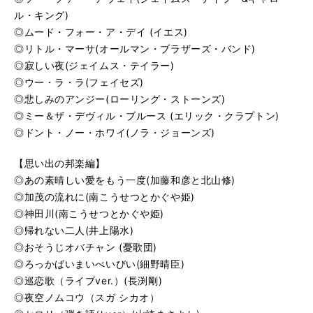
ル・キング)
◎ムード・フォー・ア・デイ (イエス)
◎リトル・マーサ(オールマン・ブラザーズ・バンド)
◎寂しい夜(ジェイムス・テイラー)
◎ウー・ラ・ラ(フェイセズ)
◎悲しみのアンジー(ローリング・ストーンズ)
◎ミー＆ザ・デヴィル・ブルース (エリック・クラプトン)
◎ドント・ノー・ホワイ(ノラ・ジョーンズ)
【思い出の邦楽編】
◎あの素晴しい愛をもう一度(加藤和彦と北山修)
◎加茂の流れに(南こうせつとかぐや姫)
◎神田川(南こうせつとかぐや姫)
◎帰れない二人(井上陽水)
◎おそうじオバチャン (憂歌団)
◎ろっかばいまいべいびい(細野晴臣)
◎巡恋歌（ライブver.）(長渕剛)
◎夜空ノムコウ（スガ シカオ）