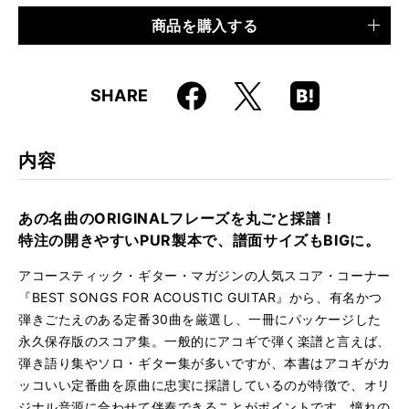
商品を購入する
品種
ムック
仕様
菊倍判 / 184ページ
Faceboo
Hatena
X
SHARE
ISBN
9784845636600
k
Boo
kma
rk
内容
あの名曲のORIGINALフレーズを丸ごと採譜！
特注の開きやすいPUR製本で、譜面サイズもBIGに。
アコースティック・ギター・マガジンの人気スコア・コーナー
『BEST SONGS FOR ACOUSTIC GUITAR』から、有名かつ
弾きごたえのある定番30曲を厳選し、一冊にパッケージした
永久保存版のスコア集。一般的にアコギで弾く楽譜と言えば、
弾き語り集やソロ・ギター集が多いですが、本書はアコギがカ
ッコいい定番曲を原曲に忠実に採譜しているのが特徴で、オリ
ジナル音源に合わせて伴奏できることがポイントです。憧れの