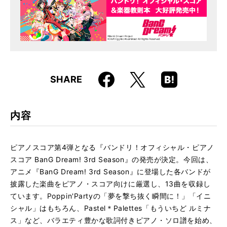
JAN
4958537115192
Faceboo
Hatena
X
SHARE
k
Boo
kma
rk
内容
ピアノスコア第4弾となる『バンドリ！オフィシャル・ピアノ
スコア BanG Dream! 3rd Season』の発売が決定。今回は、
アニメ『BanG Dream! 3rd Season』に登場した各バンドが
披露した楽曲をピアノ・スコア向けに厳選し、13曲を収録し
ています。Poppin'Partyの「夢を撃ち抜く瞬間に！」「イニ
シャル」はもちろん、Pastel＊Palettes「もういちど ルミナ
ス」など、バラエティ豊かな歌詞付きピアノ・ソロ譜を始め、