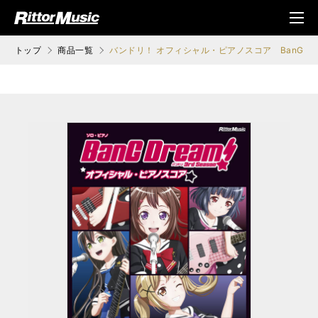
ク (Rittor Musi
メニ
c)
ュ
トップ
商品一覧
バンドリ！ オフィシャル・ピアノスコア BanG Dream!