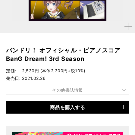
拡大す
る
バンドリ！ オフィシャル・ピアノスコア
BanG Dream! 3rd Season
定価
2,530円 (本体2,300円+税10%)
発売日
2021.02.26
その他書誌情報
商品を購入する
品種
楽譜
仕様
菊倍判 / 128ページ
ISBN
9784845635832