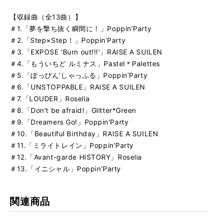
【収録曲（全13曲）】
＃1.「夢を撃ち抜く瞬間に！」PoppinʼParty
＃2.「Step×Step！」PoppinʼParty
＃3.「EXPOSE 'Burn out!!!'」RAISE A SUILEN
＃4.「もういちど ルミナス」Pastel＊Palettes
＃5.「ぽっぴん'しゃっふる」PoppinʼParty
＃6.「UNSTOPPABLE」RAISE A SUILEN
＃7.「LOUDER」Roselia
＃8.「Don't be afraid!」Glitter*Green
＃9.「Dreamers Go!」Poppin'Party
＃10.「Beautiful Birthday」RAISE A SUILEN
＃11.「ミライトレイン」PoppinʼParty
＃12.「Avant-garde HISTORY」Roselia
＃13.「イニシャル」PoppinʼParty
関連商品