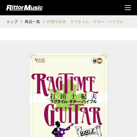
ク (Rittor Musi
メニ
c)
ュ
トップ
商品一覧
打田十紀夫 ラグタイム・ギター・バイブル