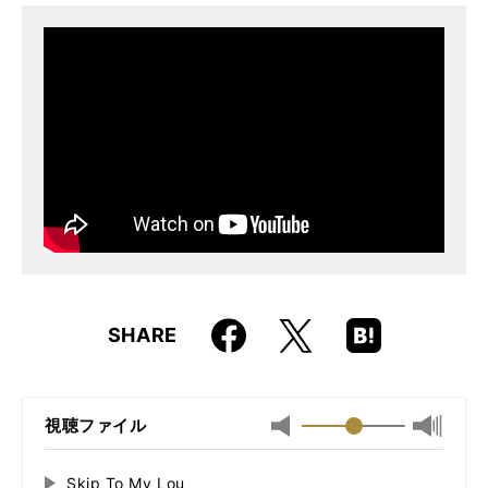
ISBN
9784845635757
JAN
4958537115185
Faceboo
Hatena
X
SHARE
k
Boo
kma
rk
視聴ファイル
最小
最大音
音
量
量
に
Skip To My Lou
再