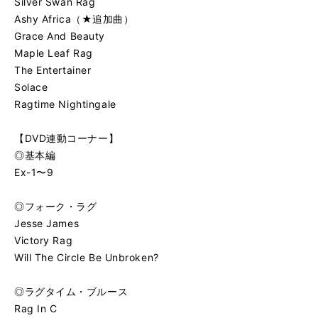
Silver Swan Rag
Ashy Africa（★追加曲）
Grace And Beauty
Maple Leaf Rag
The Entertainer
Solace
Ragtime Nightingale
【DVD連動コーナー】
◎基本編
Ex-1〜9
◎フォーク・ラグ
Jesse James
Victory Rag
Will The Circle Be Unbroken?
◎ラグタイム・ブルース
Rag In C