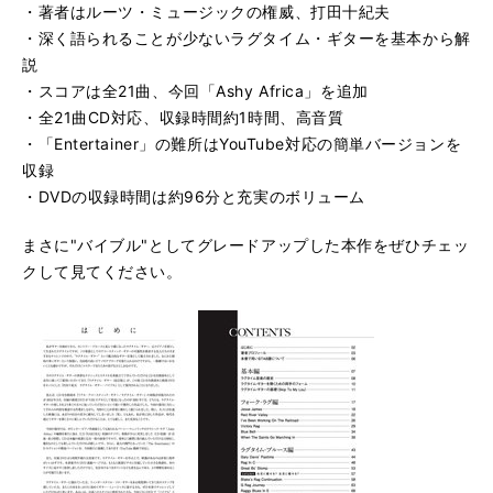
G Rag Journey
・著者はルーツ・ミュージックの権威、打田十紀夫
再
す
・深く語られることが少ないラグタイム・ギターを基本から解
る
生
Raggy Blues In E
再
す
説
る
生
・スコアは全21曲、今回「Ashy Africa」を追加
At A Georgia Campmeeting
再
す
・全21曲CD対応、収録時間約1時間、高音質
る
生
・「Entertainer」の難所はYouTube対応の簡単バージョンを
Silver Swan Rag
再
す
収録
る
生
Ashy Africa
・DVDの収録時間は約96分と充実のボリューム
再
す
る
生
Grace And Beauty
まさに"バイブル"としてグレードアップした本作をぜひチェッ
再
す
る
生
クして見てください。
Maple Leaf Rag
再
す
る
生
The Entertainer
再
す
る
生
Solace -A Mexican Serenade-
再
す
る
生
Ragtime Nightingale
再
す
る
生
す