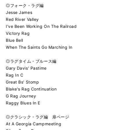
◎フォーク・ラグ編
Jesse James
Red River Valley
I've Been Working On The Railroad
Victory Rag
Blue Bell
When The Saints Go Marching In
◎ラグタイム・ブルース編
Gary Davis' Pastime
Rag In C
Great Bs' Stomp
Blake's Rag Continuation
G Rag Journey
Raggy Blues In E
◎クラシック・ラグ編 扉ページ
At A Georgia Campmeeting