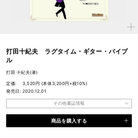
拡大す
る
打田十紀夫 ラグタイム・ギター・バイブ
ル
打田 十紀夫(著)
定価
3,520円 (本体3,200円+税10%)
発売日
2020.12.01
その他書誌情報
商品を購入する
品種
楽譜
仕様
A4変形判 / 168ページ / CD1枚／DVD1枚付き