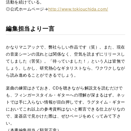
活動を続けている。
◎公式ホームページ→
http://www.tokiouchida.com/
編集担当より一言
かなりマニアックで、弊社らしい作品です（笑）。また、現在
の音楽シーンの流れとは関係なく、空気を読まずにリリースし
てしました（苦笑）。「待っていました！」という人は皆無で
しょう。しかし、研究熱心なギタリストなら、ワクワクしなが
ら読み進めることができるでしょう。
楽曲の練習はさておき、CDを聴きながら解説文を読むだけで
も、フィンガースタイル・ギターへの理解が深まるはず。ネッ
トでは手に入らない情報が目白押しです。ラグタイム・ギター
においてこれ以上の参考資料はないと断言できる仕上がりなの
で、楽器店で見かけた際は、ぜひページをめくってみて下さ
い。
（本書編集担当／額賀正幸）