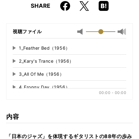
Faceboo
Hatena
X
SHARE
ISBN
9784845636303
k
Boo
kma
rk
視聴ファイル
最小
最大音
音
量
量
に
1_Feather Bed（1956）
再
に
切
生
切
り
2_Kary's Trance（1956）
再
す
り
替
る
生
替
え
3_All Of Me（1956）
再
す
え
る
る
生
る
4_Froggy Day（1956）
再
す
00:00 - 00:00
る
生
5_Stella By Starlight（1997）
再
す
る
生
6_These Foolish Things（1997）
再
す
内容
る
生
7_All The Things You Are（1997）
再
す
る
生
「日本のジャズ」を体現するギタリストの88年の歩み