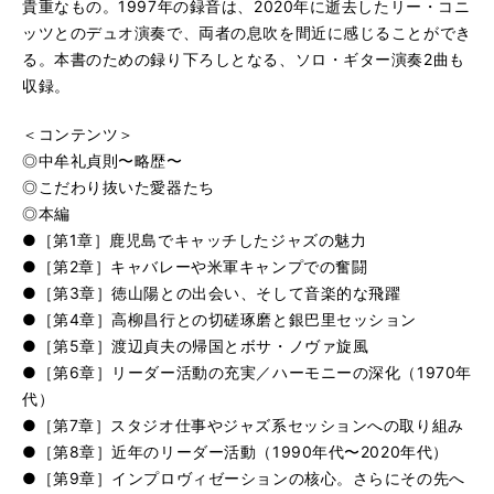
貴重なもの。1997年の録音は、2020年に逝去したリー・コニ
ッツとのデュオ演奏で、両者の息吹を間近に感じることができ
る。本書のための録り下ろしとなる、ソロ・ギター演奏2曲も
収録。
＜コンテンツ＞
◎中牟礼貞則〜略歴〜
◎こだわり抜いた愛器たち
◎本編
●［第1章］鹿児島でキャッチしたジャズの魅力
●［第2章］キャバレーや米軍キャンプでの奮闘
●［第3章］徳山陽との出会い、そして音楽的な飛躍
●［第4章］高柳昌行との切磋琢磨と銀巴里セッション
●［第5章］渡辺貞夫の帰国とボサ・ノヴァ旋風
●［第6章］リーダー活動の充実／ハーモニーの深化（1970年
代）
●［第7章］スタジオ仕事やジャズ系セッションへの取り組み
●［第8章］近年のリーダー活動（1990年代〜2020年代）
●［第9章］インプロヴィゼーションの核心。さらにその先へ