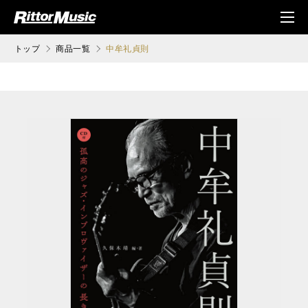
ク (Rittor Musi
メニ
c)
ュ
トップ
商品一覧
中牟礼貞則