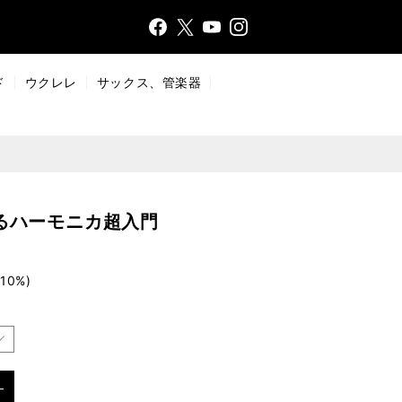
Face
Insta
X
YouT
bo
gr
ub
ok
a
e
ド
ウクレレ
サックス、管楽器
m
るハーモニカ超入門
10%)