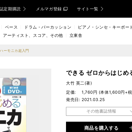
誌定期購読
メルマガ登録
サイト一覧
ベース
ドラム・パーカッション
ピアノ・シンセ・キーボー
アーティスト、スコア、その他
立東舎
るハーモニカ超入門
できる ゼロからはじめ
大竹 英二(著)
定価
1,760円 (本体1,600円+税
発売日
2021.03.25
その他書誌情報
商品を購入する
品種
書籍