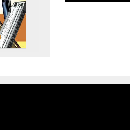
仕様
B5変形判 / 160ページ /
ISBN
9784845636099
拡大す
る