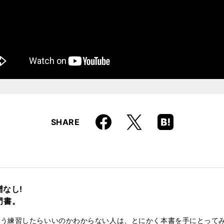
Faceboo
Hatena
X
SHARE
k
Boo
kma
rk
譜なし!
門書。
どう練習したらいいのかわからない人は、とにかく本書を手にとって