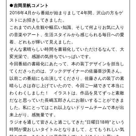
●吉岡里帆コメント
2016年4月から番組が始まりまして4年間、沢山の方をゲ
ストにお招きしてきました。
これまでの人生観や幅広い知識、そして何よりお気に入り
の音楽やアート、生活スタイルから感じられる毎日への愛
着、どれもが輝いて見えました。
そんな素晴らしい時間を書籍化していただけるなんて、大
変光栄で、感謝の気持ちでいっぱいです。
今回番組の書籍化にあたって、本の装丁デザインを担当し
てくださったのは、ブックデザイナーの佐藤亜沙美さん。
以前この番組にも出演してくださり、佐藤さんの装丁の素
晴らしさは存じ上げていたので、今回ご一緒できて本当に
わくわくしました！ イラストは、作品を見てずっと素敵
だなと思っていた長嶋五郎さんにお願いすることができま
した。私にとってはこれ以上ないドリームチームで本が出
来上がり、感無量です。
ラジオを通して皆さんと過ごしてきた"日曜日18時"という
時間が愛おしいタイトルとなりまして、とてもうれしい気