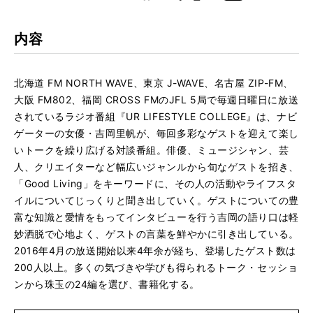
k
Boo
kma
rk
内容
北海道 FM NORTH WAVE、東京 J-WAVE、名古屋 ZIP-FM、
大阪 FM802、福岡 CROSS FMのJFL 5局で毎週日曜日に放送
されているラジオ番組『UR LIFESTYLE COLLEGE』は、ナビ
ゲーターの女優・吉岡里帆が、毎回多彩なゲストを迎えて楽し
いトークを繰り広げる対談番組。俳優、ミュージシャン、芸
人、クリエイターなど幅広いジャンルから旬なゲストを招き、
「Good Living」をキーワードに、その人の活動やライフスタ
イルについてじっくりと聞き出していく。ゲストについての豊
富な知識と愛情をもってインタビューを行う吉岡の語り口は軽
妙洒脱で心地よく、ゲストの言葉を鮮やかに引き出している。
2016年4月の放送開始以来4年余が経ち、登場したゲスト数は
200人以上。多くの気づきや学びも得られるトーク・セッショ
ンから珠玉の24編を選び、書籍化する。