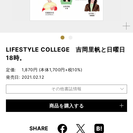
拡大す
る
1
2
LIFESTYLE COLLEGE 吉岡里帆と日曜日
18時。
定価
1,870円 (本体1,700円+税10%)
発売日
2021.02.12
その他書誌情報
商品を購入する
品種
書籍
仕様
四六変形判 / 372ページ
Faceboo
Hatena
X
SHARE
ISBN
9784845635900