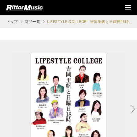
ク (Rittor Musi
メニ
c)
ュ
トップ
商品一覧
LIFESTYLE COLLEGE 吉岡里帆と日曜日18時。
次へ