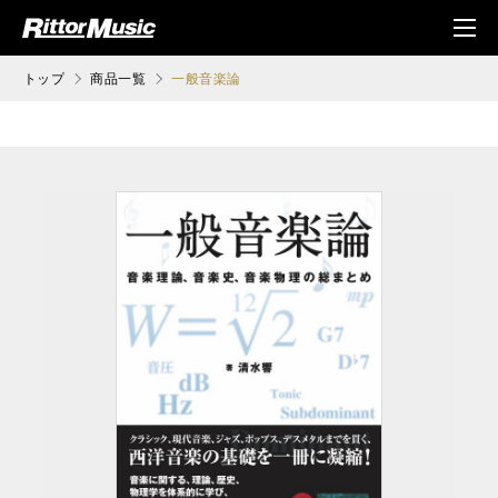
ク (Rittor Musi
メニ
c)
ュ
トップ
商品一覧
一般音楽論