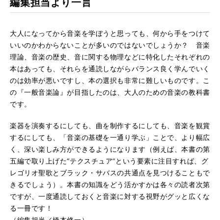
編集担当より一言
大人になってから音楽を学ぼうと思っても、何から手をつけて
いいのかわからないことが多いのではないでしょうか？ 音楽
理論、音楽の歴史、音に関する物理などに特化したそれぞれの
本はあっても、それらを通読しながらバランス良く学んでいく
のは効率が悪いですし、本の選択も非常に難しいものです。こ
の『一般音楽論』が目指したのは、大人のための音楽の教科書
です。
楽器を演奏するにしても、曲を制作するにしても、音楽を観賞
するにしても、「音楽の基礎を一通り学ぶ」ことで、より幅広
く、深い楽しみ方ができるようになります（例えば、本書の第
五編で取り上げた“テクスチュア”という要素に注目すれば、グ
レゴリオ聖歌とブラック・サバスの共通点を見つけることもで
きるでしょう）。本書の知識をどう活かすかは各々の読者次第
ですが、一度通読しておくと音楽に対する視野がグッと広くな
る一冊です！
（編集担当／橋本修一）