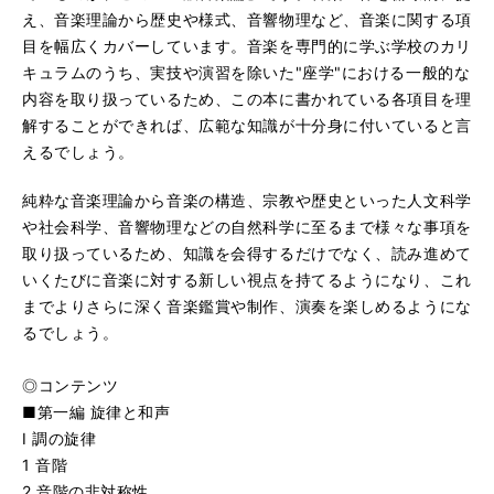
え、音楽理論から歴史や様式、音響物理など、音楽に関する項
目を幅広くカバーしています。音楽を専門的に学ぶ学校のカリ
キュラムのうち、実技や演習を除いた"座学"における一般的な
内容を取り扱っているため、この本に書かれている各項目を理
解することができれば、広範な知識が十分身に付いていると言
えるでしょう。
純粋な音楽理論から音楽の構造、宗教や歴史といった人文科学
や社会科学、音響物理などの自然科学に至るまで様々な事項を
取り扱っているため、知識を会得するだけでなく、読み進めて
いくたびに音楽に対する新しい視点を持てるようになり、これ
までよりさらに深く音楽鑑賞や制作、演奏を楽しめるようにな
るでしょう。
◎コンテンツ
■第一編 旋律と和声
I 調の旋律
1 音階
2 音階の非対称性