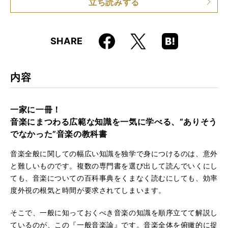
立ち読みする
ISBN
9784845635894
Faceboo
Hatena
X
SHARE
k
Boo
kma
rk
内容
一家に一冊！
音楽にまつわる広範な知識を一気に学べる、“ありそう
でなかった”音楽の教科書
音楽全般に関しての幅広い知識を独学で身につけるのは、意外
と難しいものです。複数の専門書を選び出して読んでいくにし
ても、音楽についての百科事典をくまなく読むにしても、効率
度外視の根気と時間が要求されてしまいます。
そこで、一般に知っておくべき音楽の知識を順序立てて解説し
ているのが、この『一般音楽論』です。音楽全体を俯瞰的に捉