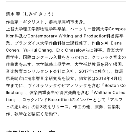
清水 響（しみず きょう）
作曲家・ギタリスト、群馬県高崎市出身。
上智大学理工学部物理学科卒業、バークリー音楽大学Compos
ition科及びContemporary Writing and Production科首席卒
業、ブランダイス大学作曲科修士課程修了。作曲をAll Elana
Cohen、Yu-Hui Chang、Eric Chasalowらに師事。音楽大学
留学中、国際コンクール入賞をきっかけに、クラシック音楽の
作曲家を志す。大学院修士奨学生、大学補助教員を経て帰国、
音楽教育コンサルタント会社に入社。2017年に独立し、群馬
県高崎市に清水響音楽研究所を設立。独立後は2018年4月現
在までに、ヴィオラソナタやピアノソナタを含む『Boston Co
llection』、弦楽四重奏曲や管弦楽曲を含む『Waltham Collec
tion』、ロックバンドBasketfieldのメンバーとして『アルフ
ェの思い出』の計3枚をリリース。作曲の他、演奏、音楽制
作、執筆など幅広く活動中。