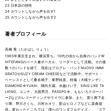
23 日本語の特性
24 カウントしながら声を出す1
25 カウントしながら声を出す2
著者プロフィール
高橋 竜（たかはし りょう）
1965年東京生まれ、横浜育ち。10代の頃から自身のバンドW
HITEFANGのベース兼ボーカル、リーダーとして活動。その後
数々のバンドを経て、現在はプログレ・バンドNUOVO IMMI
GRATOやSUZY CREAM CHEESEなどで活動中。サポート・
ベーシストとして桑名晴子、東野純直、特撮（大槻ケンヂ）、
DIAMOND☆YUKAI、陣内大蔵、水越けい子、SING LIKE TA
LKING、ユンナ、大国男児、PASSPO☆、ももいろクローバ
ーZなどのレコーディングやライヴに参加。また、渡り廊下走
り隊、野川さくら、川村カオリ、影山ヒロノブなどに楽曲提
供。変わったところでは「僕らのワンダフルデイズ」、「三丁