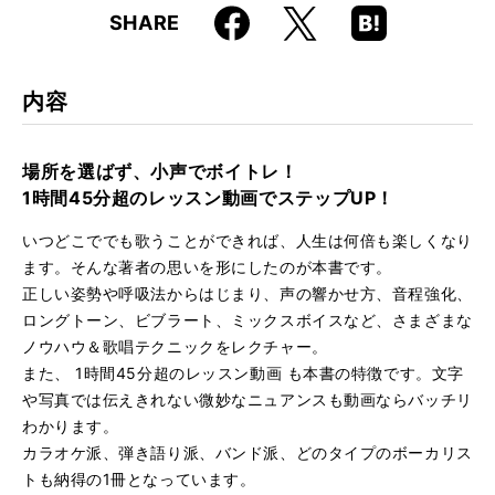
Faceboo
Hatena
X
SHARE
ISBN
9784845635115
k
Boo
kma
rk
内容
場所を選ばず、小声でボイトレ！
1時間45分超のレッスン動画でステップUP！
いつどこででも歌うことができれば、人生は何倍も楽しくなり
ます。そんな著者の思いを形にしたのが本書です。
正しい姿勢や呼吸法からはじまり、声の響かせ方、音程強化、
ロングトーン、ビブラート、ミックスボイスなど、さまざまな
ノウハウ＆歌唱テクニックをレクチャー。
また、 1時間45分超のレッスン動画 も本書の特徴です。文字
や写真では伝えきれない微妙なニュアンスも動画ならバッチリ
わかります。
カラオケ派、弾き語り派、バンド派、どのタイプのボーカリス
トも納得の1冊となっています。