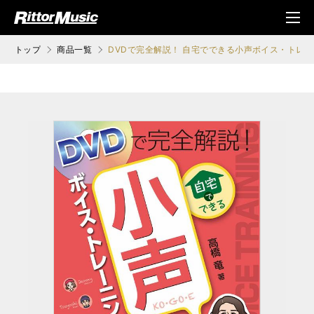
ク (Rittor Musi
メニ
c)
ュ
トップ
商品一覧
DVDで完全解説！ 自宅でできる小声ボイス・トレ