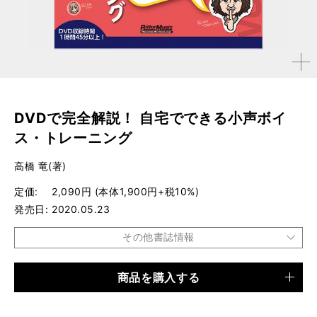
拡大す
る
DVDで完全解説！ 自宅でできる小声ボイ
ス・トレーニング
高橋 竜(著)
定価
2,090円 (本体1,900円+税10%)
発売日
2020.05.23
その他書誌情報
商品を購入する
品種
書籍
仕様
B5変形判 / 96ページ / DVD付き