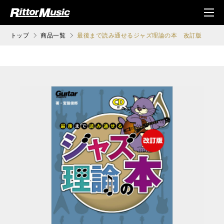
ク (Rittor Musi
メニ
c)
ュ
トップ
商品一覧
最後まで読み通せるジャズ理論の本 改訂版