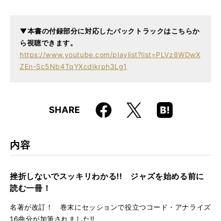
仕様
A5判 / 288ページ / CD付き
ISBN
9784845634149
▼本書の付録部分に対応したバックトラックはこちらか
ら視聴できま
す。
https://www.youtube.com/
playlist?list=PLVz8WDwX
ZEn-
Sc5Nb4TqYXcdlkrph3Lg1
Faceboo
Hatena
X
SHARE
k
Boo
kma
rk
内容
挫折しないでスッキリわかる!! ジャズを始める前に
読む一冊！
名著が改訂！ 巻末にセッションで役立つコード・アナライズ
16曲分が加筆されました!!