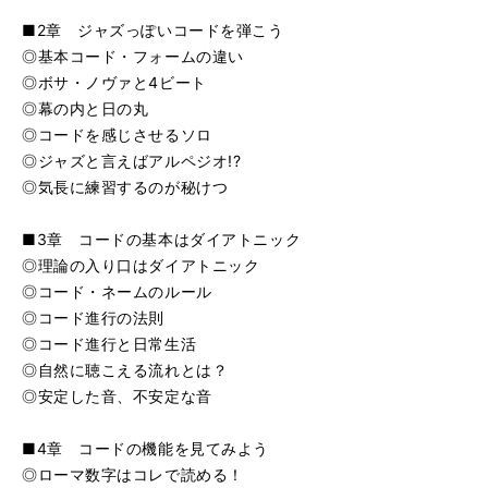
■2章 ジャズっぽいコードを弾こう
◎基本コード・フォームの違い
◎ボサ・ノヴァと4ビート
◎幕の内と日の丸
◎コードを感じさせるソロ
◎ジャズと言えばアルペジオ!?
◎気長に練習するのが秘けつ
■3章 コードの基本はダイアトニック
◎理論の入り口はダイアトニック
◎コード・ネームのルール
◎コード進行の法則
◎コード進行と日常生活
◎自然に聴こえる流れとは？
◎安定した音、不安定な音
■4章 コードの機能を見てみよう
◎ローマ数字はコレで読める！