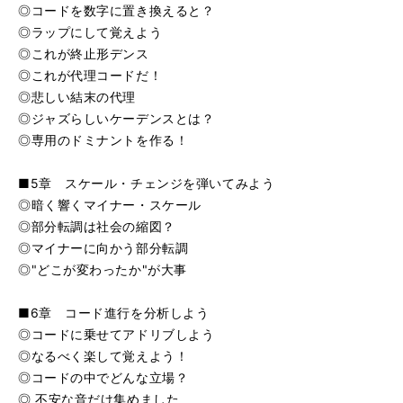
◎コードを数字に置き換えると？
◎ラップにして覚えよう
◎これが終止形デンス
◎これが代理コードだ！
◎悲しい結末の代理
◎ジャズらしいケーデンスとは？
◎専用のドミナントを作る！
■5章 スケール・チェンジを弾いてみよう
◎暗く響くマイナー・スケール
◎部分転調は社会の縮図？
◎マイナーに向かう部分転調
◎"どこが変わったか"が大事
■6章 コード進行を分析しよう
◎コードに乗せてアドリブしよう
◎なるべく楽して覚えよう！
◎コードの中でどんな立場？
◎ 不安な音だけ集めました