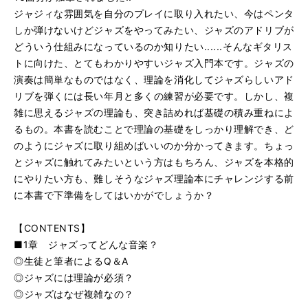
ジャジィな雰囲気を自分のプレイに取り入れたい、今はペンタ
しか弾けないけどジャズをやってみたい、ジャズのアドリブが
どういう仕組みになっているのか知りたい......そんなギタリス
トに向けた、とてもわかりやすいジャズ入門本です。ジャズの
演奏は簡単なものではなく、理論を消化してジャズらしいアド
リブを弾くには長い年月と多くの練習が必要です。しかし、複
雑に思えるジャズの理論も、突き詰めれば基礎の積み重ねによ
るもの。本書を読むことで理論の基礎をしっかり理解でき、ど
のようにジャズに取り組めばいいのか分かってきます。ちょっ
とジャズに触れてみたいという方はもちろん、ジャズを本格的
にやりたい方も、難しそうなジャズ理論本にチャレンジする前
に本書で下準備をしてはいかがでしょうか？
【CONTENTS】
■1章 ジャズってどんな音楽？
◎生徒と筆者によるQ＆A
◎ジャズには理論が必須？
◎ジャズはなぜ複雑なの？