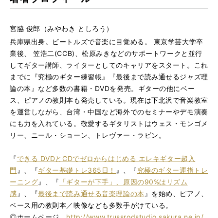
​宮脇 俊郎（みやわき としろう）
兵庫県出身。ビートルズで音楽に目覚める。 東京学芸大学卒
業後、 笠浩二
(CCB)、松原みきなどのサポートワークと並行
してギター講師、ライターとして
のキャリアをスタート。これ
までに『究極のギター練習帳』『最後まで読み通せるジャズ理
論の本』など多数の書籍・DVDを発売。ギターの他にベー
ス、ピアノの教則本も発売している。現在は下北沢で音楽教室
を運営しながら、台湾・中国など海外でのセミナーやデモ演奏
にも力を入れている。敬愛するギタリストはウェス・モンゴメ
リー、ニール・ショーン、トレヴァー・ラビン。
『
できる DVDとCDでゼロからはじめる エレキギター超入
門
』、『
ギター基礎トレ365日！
』、『
究極のギター運指トレ
ーニング
』、『
「ギターが下手」、原因の90%はリズム
感
』、『
最後まで読み通せる音楽理論の本
』を始め、ピアノ、
ベース用の教則本／映像なども多数手がけている。
◎ホームページ
http://www.trussrodstudio.sakura.ne.jp/