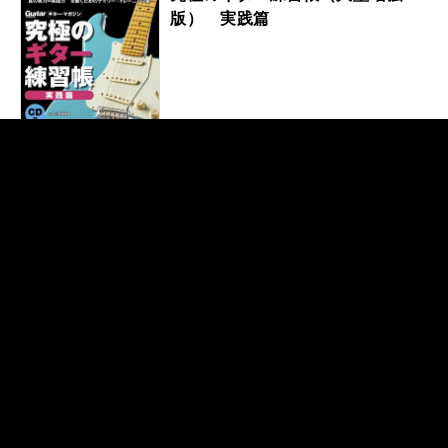
版） 実践篇
（YouTube連動）38のシチュエ
ーションで学ぶ 宮脇流セッショ
ン・ギタリスト養成塾〜アドリ
ブ・マスター・コース
最後まで読み通せるジャズ理論の