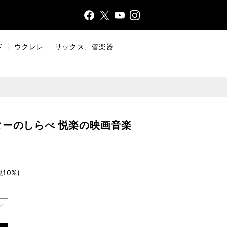
Face
Insta
X
YouT
bo
gr
ub
ok
a
e
ド
ウクレレ
サックス、管楽器
m
ーのしらべ 悦楽の映画音楽
税10%)