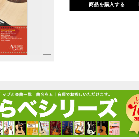
商品を購入する
品種
ムック
仕様
菊倍判 / 136ページ / C
ISBN
9784845636594
拡大す
る