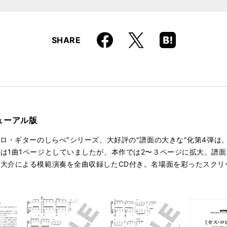
Faceboo
Hatena
X
SHARE
k
Boo
kma
rk
ューアル版
ソロ・ギターのしらべ"シリーズ、大好評の"譜面の大きな"化第4弾は
は1曲1ページとしていましたが、本作では2〜３ページに拡大。譜
大介による模範演奏を全曲収録したCD付き。名場面を彩ったスクリ