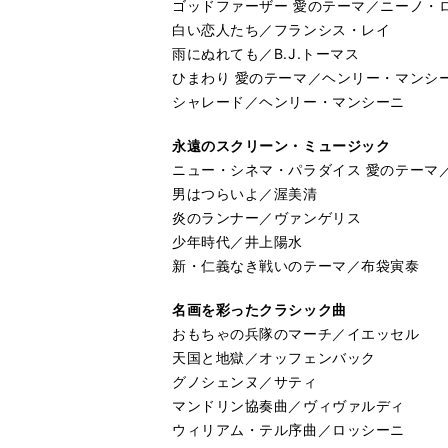
ゴッドファーザー 愛のテーマ／ニーノ・
白い恋人たち／フランシス・レイ
雨にぬれても／B.J.トーマス
ひまわり 愛のテーマ／ヘンリー・マンシ
シャレード／ヘンリー・マンシーニ
永遠のスクリーン・ミュージック
ニュー・シネマ・パラダイス 愛のテーマ
男はつらいよ／渥美清
炎のランナー／ヴァンゲリス
少年時代／井上陽水
新・仁義なき戦いのテーマ／布袋寅泰
名画を彩ったクラシック曲
おもちゃの兵隊のマーチ／イエッセル
天国と地獄／オッフェンバック
グノシェンヌ／サティ
マンドリン協奏曲／ヴィヴァルディ
ウィリアム・テル序曲／ロッシーニ