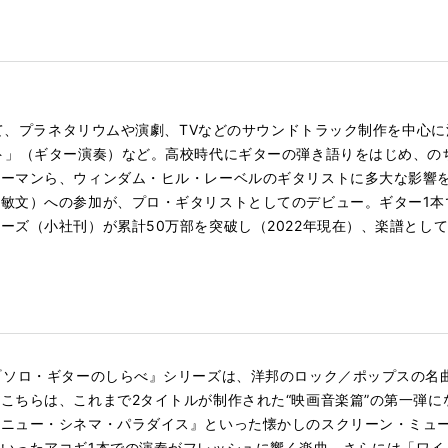
して、プラネタリウムや演劇、TVなどのサウンドトラック制作を中心に
ト」（ギター演奏）など。高校時代にギターの弾き語りをはじめ、の
ーマンら、ウィンダム・ヒル・レーベルのギタリストに多大な影響を受
敏文）への参加が、プロ・ギタリストとしてのデビュー。ギター1本
ーズ（小社刊）が累計50万部を突破し（2022年現在）、楽譜とし
『ソロ・ギターのしらべ』シリーズは、洋邦のロック／ポップスの名
こちらは、これまで2タイトルが制作された“映画音楽篇”の第一弾
『ニュー・シネマ・パラダイス』といった懐かしのスクリーン・ミュ
いったアコギ1本での演奏がフレッシュに響く楽曲、さらには「ワイ