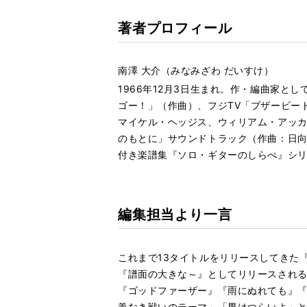
著者プロフィール
南澤 大介（みなみざわ だいすけ）
1966年12月3日生まれ。作・編曲家と
ゴー！」（作曲）、フジTV「ブザービー
マイケル・ヘッジス、ウィリアム・アッカ
のもとに」サウンドトラック（作曲：日向
付き楽譜集『ソロ・ギターのしらべ』シリ
編集担当より一言
これまで13タイトルをリリースしてきた
『譜面の大きな～』としてリリースされる
『ゴッドファーザー』『雨にぬれても』
義なき戦いのテーマ」「男はつらいよ」と