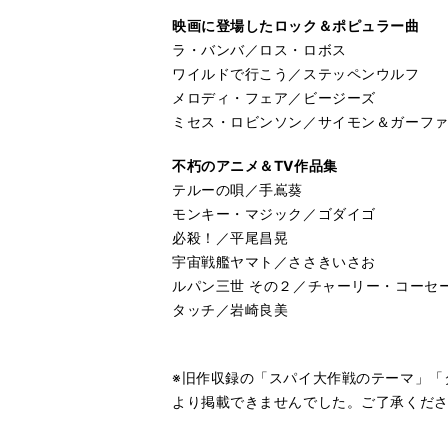
映画に登場したロック＆ポピュラー曲
ラ・バンバ／ロス・ロボス
ワイルドで行こう／ステッペンウルフ
メロディ・フェア／ビージーズ
ミセス・ロビンソン／サイモン＆ガーフ
不朽のアニメ＆TV作品集
テルーの唄／手嶌葵
モンキー・マジック／ゴダイゴ
必殺！／平尾昌晃
宇宙戦艦ヤマト／ささきいさお
ルパン三世 その２／チャーリー・コーセ
タッチ／岩崎良美
※旧作収録の「スパイ大作戦のテーマ」「
より掲載できませんでした。ご了承くだ