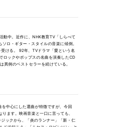
活動中。近作に、NHK教育TV「しらべて
ちソロ・ギター・スタイルの音楽に傾倒。
ける。 92年、TVドラマ「愛という名
でロックやポップスの名曲を演奏したCD
ては異例のベストセラーを続けている。
曲を中心にした選曲が特徴ですが、今回
になります。映画音楽と一口に言っても、
ージックから、「炎のランナー」「新・仁
ルドで行こう」「ミセス・ロビンソン」と