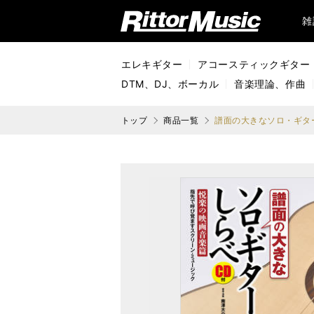
リットーミュージック (Rittor Music)
雑
エレキギター
アコースティックギター
DTM、DJ、ボーカル
音楽理論、作曲
トップ
商品一覧
譜面の大きなソロ・ギタ