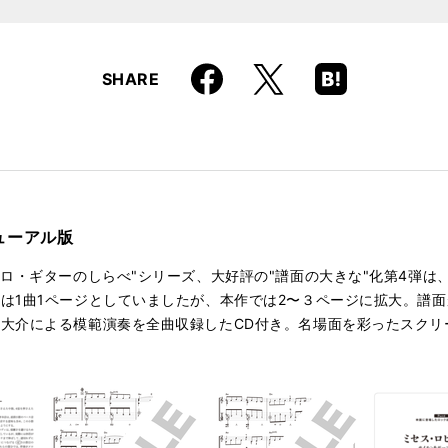
Faceboo
Hatena
X
SHARE
k
Boo
kma
rk
ューアル版
ソロ・ギターのしらべ"シリーズ、大好評の"譜面の大きな"化第4弾は
は1曲1ページとしていましたが、本作では2〜３ページに拡大。譜
大介による模範演奏を全曲収録したCD付き。名場面を彩ったスクリ