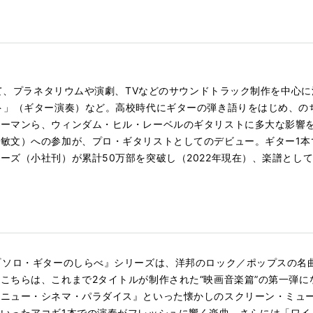
して、プラネタリウムや演劇、TVなどのサウンドトラック制作を中心に
ト」（ギター演奏）など。高校時代にギターの弾き語りをはじめ、の
ーマンら、ウィンダム・ヒル・レーベルのギタリストに多大な影響を受
敏文）への参加が、プロ・ギタリストとしてのデビュー。ギター1本
ーズ（小社刊）が累計50万部を突破し（2022年現在）、楽譜とし
『ソロ・ギターのしらべ』シリーズは、洋邦のロック／ポップスの名
こちらは、これまで2タイトルが制作された“映画音楽篇”の第一弾
『ニュー・シネマ・パラダイス』といった懐かしのスクリーン・ミュ
いったアコギ1本での演奏がフレッシュに響く楽曲、さらには「ワイ