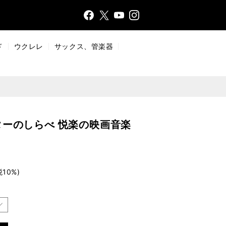
Face
Insta
X
YouT
bo
gr
ub
ok
a
e
ド
ウクレレ
サックス、管楽器
m
ーのしらべ 悦楽の映画音楽
税10%)