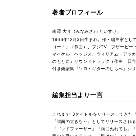
著者プロフィール
南澤 大介（みなみざわ だいすけ）
1966年12月3日生まれ。作・編曲家と
ゴー！」（作曲）、フジTV「ブザービー
マイケル・ヘッジス、ウィリアム・アッカ
のもとに」サウンドトラック（作曲：日向
付き楽譜集『ソロ・ギターのしらべ』シリ
編集担当より一言
これまで13タイトルをリリースしてきた
『譜面の大きな～』としてリリースされる
『ゴッドファーザー』『雨にぬれても』
義なき戦いのテーマ」「男はつらいよ」と