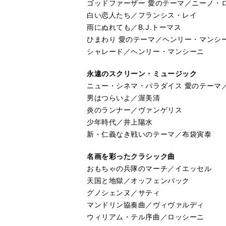
ゴッドファーザー 愛のテーマ／ニーノ・
白い恋人たち／フランシス・レイ
雨にぬれても／B.J.トーマス
ひまわり 愛のテーマ／ヘンリー・マンシ
シャレード／ヘンリー・マンシーニ
永遠のスクリーン・ミュージック
ニュー・シネマ・パラダイス 愛のテーマ
男はつらいよ／渥美清
炎のランナー／ヴァンゲリス
少年時代／井上陽水
新・仁義なき戦いのテーマ／布袋寅泰
名画を彩ったクラシック曲
おもちゃの兵隊のマーチ／イエッセル
天国と地獄／オッフェンバック
グノシェンヌ／サティ
マンドリン協奏曲／ヴィヴァルディ
ウィリアム・テル序曲／ロッシーニ