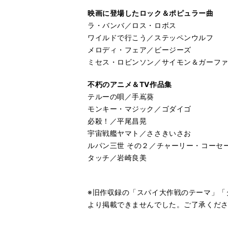
映画に登場したロック＆ポピュラー曲
ラ・バンバ／ロス・ロボス
ワイルドで行こう／ステッペンウルフ
メロディ・フェア／ビージーズ
ミセス・ロビンソン／サイモン＆ガーフ
不朽のアニメ＆TV作品集
テルーの唄／手嶌葵
モンキー・マジック／ゴダイゴ
必殺！／平尾昌晃
宇宙戦艦ヤマト／ささきいさお
ルパン三世 その２／チャーリー・コーセ
タッチ／岩崎良美
※旧作収録の「スパイ大作戦のテーマ」「
より掲載できませんでした。ご了承くだ