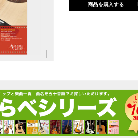
商品を購入する
品種
ムック
仕様
菊倍判 / 136ページ / C
ISBN
9784845636594
拡大す
る