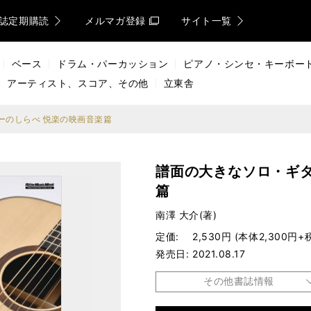
誌定期購読
メルマガ登録
サイト一覧
ベース
ドラム・パーカッション
ピアノ・シンセ・キーボー
アーティスト、スコア、その他
立東舎
ーのしらべ 悦楽の映画音楽篇
譜面の大きなソロ・ギタ
篇
南澤 大介(著)
定価
2,530円 (本体2,300円+
発売日
2021.08.17
その他書誌情報