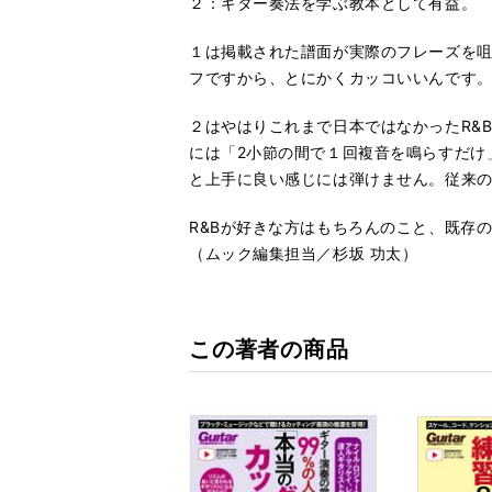
２：ギター奏法を学ぶ教本として有益。
１は掲載された譜面が実際のフレーズを
フですから、とにかくカッコいいんです
２はやはりこれまで日本ではなかったR&
には「2小節の間で１回複音を鳴らすだけ
と上手に良い感じには弾けません。従来
R&Bが好きな方はもちろんのこと、既存
（ムック編集担当／杉坂 功太）
この著者の商品