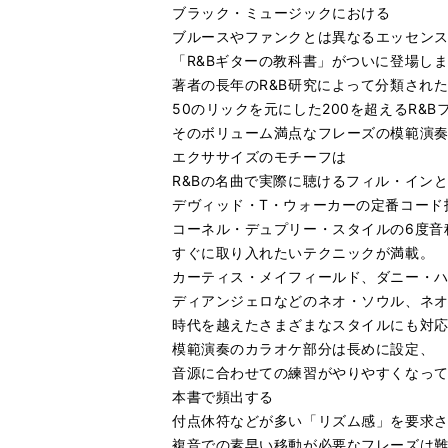
ブラック・ミュージックにおける
ブルースやファンクとは異なるエッセン
「R&Bギターの教科書」がついに登場し
著者の長年のR&B研究によって分類され
50のリックを元にした200を超えるR&
そのボリューム満点なフレーズの模範演奏
エクササイズのモチーフは
R&Bの名曲で実際に聴けるフィル・イン
デヴィッド・T・ウォーカーの定番コード
コーネル・デュプリー・スタイルの6度音
すぐに取り入れたいテクニックが満載。
カーティス・メイフィールド、ダニー・
ディアンジェロなどのネオ・ソウル、ネ
時代を越えたさまざまなスタイルにも対
模範演奏のカラオケ部分は長めに設定、
音源に合わせての練習がやりやすくなっ
本書で頻出する
付点休符などが多い「リズム感」を要求
複音での素早い移動が必要なフレーズは