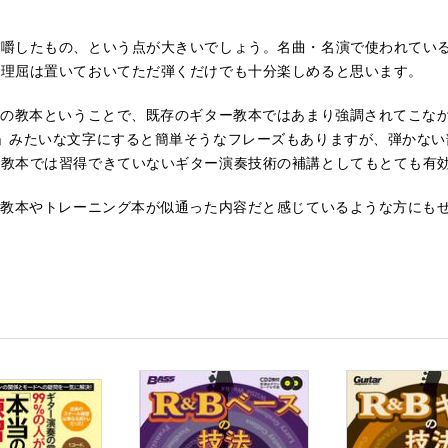
咀嚼したもの、という点が大きいでしょう。名曲・名演で使われてい
。理屈は置いておいてただ弾くだけでも十分楽しめると思います。
Bの教本ということで、既存のギター教本ではあまり強調されてこな
」みたいな文字にすると簡単そうなフレーズもありますが、弾かない
の教本では習得できていないギター演奏技術の補講としてもとても有
の教本やトレーニング本が似通った内容だと感じているような方にも