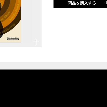
商品を購入する
品種
ムック
仕様
A4変形判 / 128ページ /
ISBN
9784845635245
拡大す
る