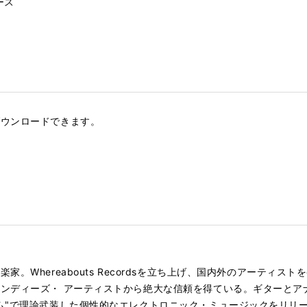
ース
ル
ダウンロードできます。
。Whereabouts Recordsを立ち上げ、国内外のアーティ
ンディーズ・ アーティストから絶大な信頼を得ている。ギターとア
ム"で理論武装した個性的なエレクトロニック・ミュージックをリリ