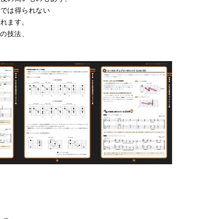
どでは得られない
くれます。
ーの技法、
編
編