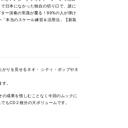
まで日本になかった独自の切り口で、誰に
ギター演奏の常識が覆る！99%の人が弾け
い「本当のスケール練習＆活用法」【新装
上がりを見せるネオ・ シティ・ポップやネ
ます。
、その成果を惜しむことなく今回のムックに
でもCD２枚分の大ボリュームです。