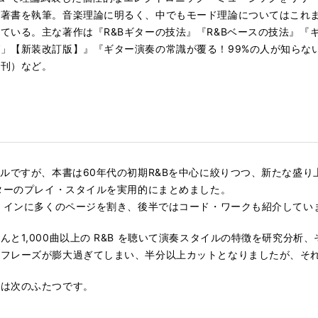
の著書を執筆。音楽理論に明るく、中でもモード理論についてはこれ
ている。主な著作は『R&Bギターの技法』『R&Bベースの技法』『
」【新装改訂版】』『ギター演奏の常識が覆る！99%の人が知らな
ク刊）など。
ンルですが、本書は60年代の初期R&Bを中心に絞りつつ、新たな盛り
ギターのプレイ・スタイルを実用的にまとめました。
ル・インに多くのページを割き、後半ではコード・ワークも紹介してい
と1,000曲以上の R&B を聴いて演奏スタイルの特徴を研究分析
フレーズが膨大過ぎてしまい、半分以上カットとなりましたが、それ
とは次のふたつです。