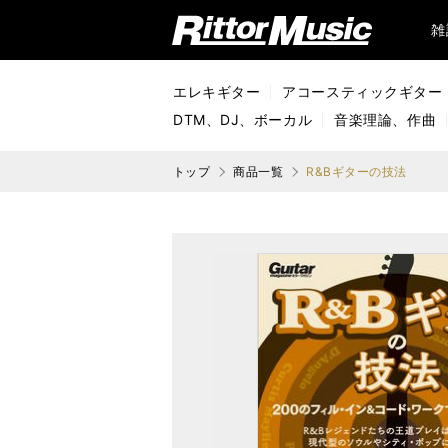
リットーミュージック (Rittor Music)
雑
エレキギター
アコースティックギター
DTM、DJ、ボーカル
音楽理論、作曲
トップ
商品一覧
R&Bギターの技法