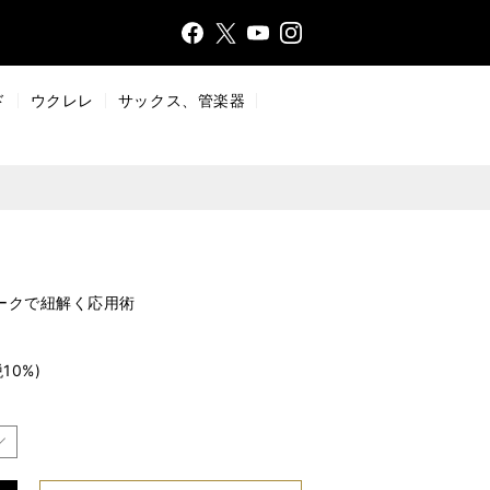
Face
Insta
X
YouT
bo
gr
ub
ok
a
e
ド
ウクレレ
サックス、管楽器
m
ークで紐解く応用術
10%)