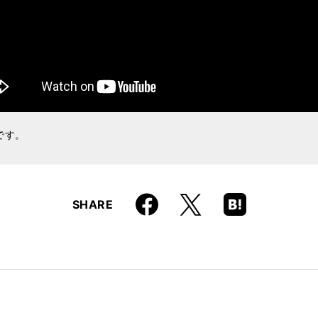
です。
Faceboo
Hatena
X
SHARE
k
Boo
kma
rk