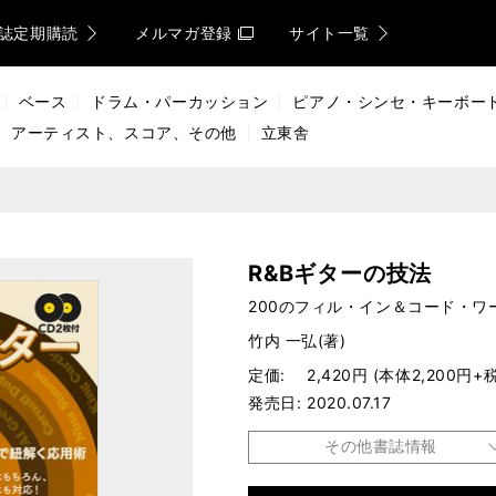
誌定期購読
メルマガ登録
サイト一覧
ベース
ドラム・パーカッション
ピアノ・シンセ・キーボー
アーティスト、スコア、その他
立東舎
R&Bギターの技法
200のフィル・イン＆コード・ワ
竹内 一弘(著)
定価
2,420円 (本体2,200円+税
発売日
2020.07.17
その他書誌情報