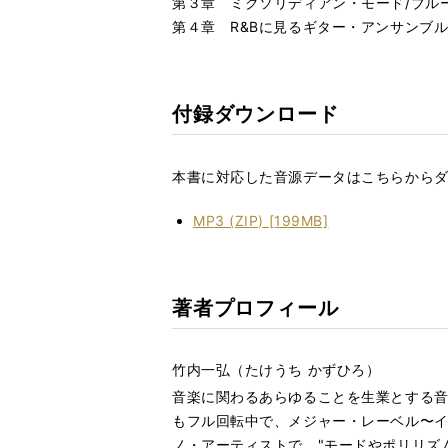
第３章 ミクソリディアン・モード/ブル
第４章 R&Bに見るギター・アンサンブ
付録ダウンロード
本書に対応した音源データはこちらから
MP3 (ZIP) [199MB]
著者プロフィール
竹内一弘（たけうち かずひろ）
音楽に関わるあらゆることを生業とする音楽家
もフル回転中で、メジャー・レーベル〜イ
ノ・アーティストで、"モードやポリリズ