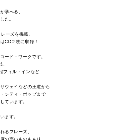
スが学べる、
ました。
た
Bフレーズを掲載。
はCD２枚に収録！
とコード・ワークです。
技、
程フィル・インなど
ハサウェイなどの王道から
オ・シティ・ポップまで
応しています。
ています。
されるフレーズ、
難度の高いものもあり、