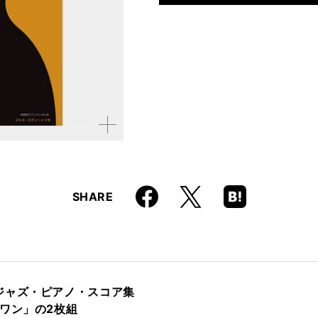
仕様
菊倍判 / 112ページ /
ISBN
9784845634453
JAN
4958537114980
拡大す
る
Faceboo
Hatena
X
SHARE
k
Boo
kma
rk
ジャズ・ピアノ・スコア集
ワン」の2枚組