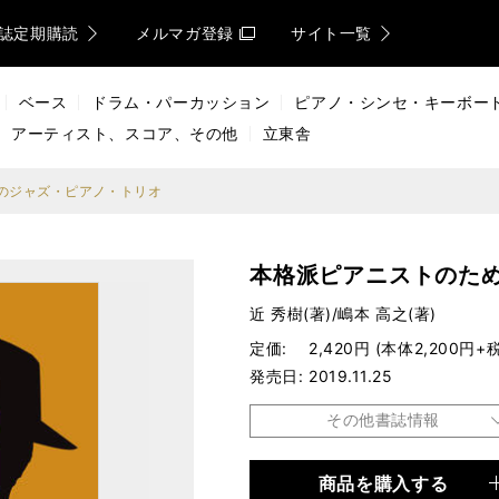
誌定期購読
メルマガ登録
サイト一覧
ベース
ドラム・パーカッション
ピアノ・シンセ・キーボー
アーティスト、スコア、その他
立東舎
のジャズ・ピアノ・トリオ
本格派ピアニストのた
近 秀樹(著)/嶋本 高之(著)
定価
2,420円 (本体2,200円+税
発売日
2019.11.25
その他書誌情報
商品を購入する
品種
楽譜