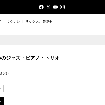
Face
Insta
X
YouT
bo
gr
ub
ok
a
e
ド
ウクレレ
サックス、管楽器
m
めのジャズ・ピアノ・トリオ
10%)