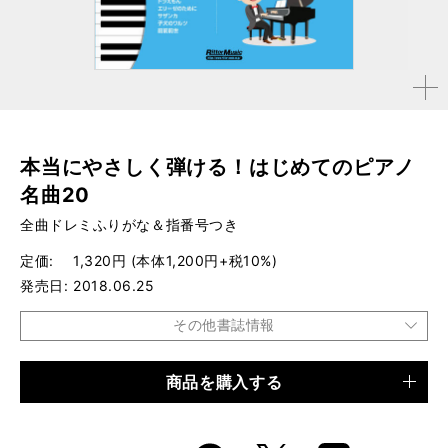
拡大す
る
本当にやさしく弾ける！はじめてのピアノ
名曲20
全曲ドレミふりがな＆指番号つき
定価
1,320円 (本体1,200円+税10%)
発売日
2018.06.25
その他書誌情報
商品を購入する
品種
楽譜
仕様
菊倍判 / 96ページ