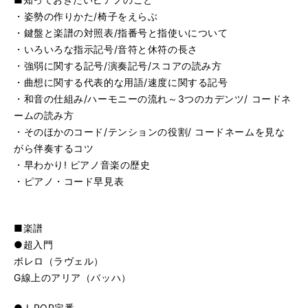
・姿勢の作りかた/椅子をえらぶ
・鍵盤と楽譜の対照表/指番号と指使いについて
・いろいろな指示記号/音符と休符の長さ
・強弱に関する記号/演奏記号/スコアの読み方
・曲想に関する代表的な用語/速度に関する記号
・和音の仕組み/ハーモニーの流れ～3つのカデンツ/ コードネ
ームの読み方
・そのほかのコード/テンションの役割/ コードネームを見な
がら伴奏するコツ
・早わかり! ピアノ音楽の歴史
・ピアノ・コード早見表
■楽譜
●超入門
ボレロ（ラヴェル）
G線上のアリア（バッハ）
●J-POP定番