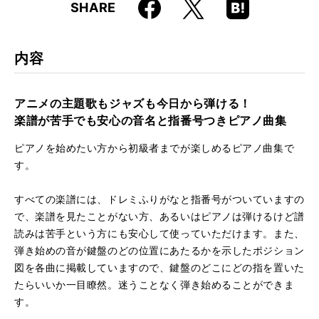
Faceboo
Hatena
X
SHARE
ISBN
9784845632602
k
Boo
kma
JAN
4958537114720
rk
内容
アニメの主題歌もジャズも今日から弾ける！
楽譜が苦手でも安心の音名と指番号つきピアノ曲集
ピアノを始めたい方から初級者までが楽しめるピアノ曲集で
す。
すべての楽譜には、ドレミふりがなと指番号がついていますの
で、楽譜を見たことがない方、あるいはピアノは弾けるけど譜
読みは苦手という方にも安心して使っていただけます。また、
弾き始めの音が鍵盤のどの位置にあたるかを示したポジション
図を各曲に掲載していますので、鍵盤のどこにどの指を置いた
たらいいか一目瞭然。迷うことなく弾き始めることができま
す。