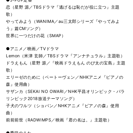
恋（星野 源／TBSドラマ『逃げるは恥だが役に立つ』主題
歌）
やってみよう（WANIMA／au三太郎シリーズ『やってみよ
う』篇CMソング）
世界に一つだけの花（SMAP）
●アニメ／映画／TVドラマ
Lemon（米津 玄師／TBSドラマ『アンナチュラル』主題歌）
ドラえもん（星野 源／『映画ドラえもん のび太の宝島』主題
歌）
エリーゼのために（ベートーヴェン／NHKアニメ『ピアノの
森』使用曲）
サザンカ（SEKAI NO OWARI／NHK平昌オリンピック・パラ
リンピック2018放送テーマソング）
子犬のワルツ（ショパン／NHKアニメ『ピアノの森』使用
曲）
前前前世（RADWIMPS／映画『君の名は。』主題歌）
●季節のうた