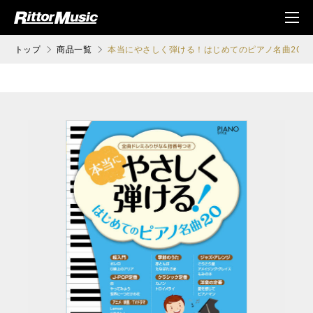
ク (Rittor Musi
メニ
c)
ュ
トップ
商品一覧
本当にやさしく弾ける！はじめてのピアノ名曲20