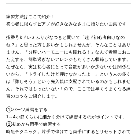
練習方法はここで紹介！
初心者に限らずピアノが好きなみなさまに贈りたい曲集です
指番号&ドレミふりがなつきと聞いて「超ド初心者向けなの
ね？」と思った方も多いかもしれませんが、そんなことはあり
ません。「分厚いハーモニーにも憧れる！」なんて希望におこ
たえする、簡単過ぎないアレンジもたくさん収録しています。
なぜなら、実は初心者にとって音数が多いか少ないかは関係な
いから。「トライしたけど弾けなかったよ！」という人の多く
は「難しそう」という先入観に支配されているのかもしれませ
ん。それではもったいない！ので、ここでは早くうまくなる練
習のコツをご紹介します。
①パーツ練習をする
1～4小節くらいに細かく分けて練習するのがポイントです。
②初めから両手で練習する
時短テクニック。片手で弾けても両手にするとリセットされて