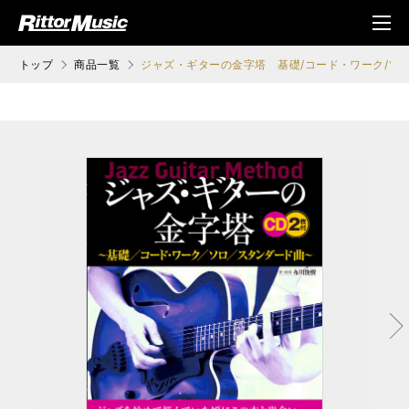
ク (Rittor Musi
メニ
c)
ュ
トップ
商品一覧
ジャズ・ギターの金字塔 基礎/コード・ワーク/ソ
次へ