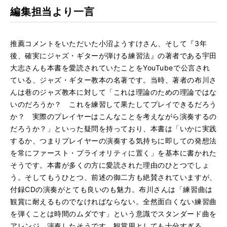
編集担当より一言
推薦コメントをいただいた小沼ようすけさん、そして『3年
後、確実にジャズ・ギターが弾ける練習法』の著者である宇田
大志さんも本書を愛読されていたことをYouTubeで公言され
ている、ジャズ・ギター教本の名著です。当時、著者の布川さ
んは巷のジャズ教本に対して「これは理論のための理論ではな
いのだろうか？ これを練習して果たしてプレイできるだろう
か？ 実際のプレイヤーはこんなことを考えながら演奏するの
だろうか？」といった疑問を持っており、本書は「いかに実践
するか、つまりプレイヤーの演奏する気持ちに即しての発想法
を常にファースト・プライオリティに置く」を基本に書かれた
そうです。本書が多くの方に愛読された理由のひとつでしょ
う。そしてもうひとつ、前述の御二方も絶賛されていますが、
付録CDの演奏がとても良いのも魅力。布川さんは「練習曲は
観賞に耐えるものでなければならない。全然面白くない練習曲
を弾くことは時間のムダです」という意識でスタンダード曲を
アレンジ、演奏したそうです。観賞用としても十分すぎる、