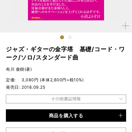
拡大す
る
1
2
ジャズ・ギターの金字塔 基礎/コード・ワ
ーク/ソロ/スタンダード曲
布川 俊樹(著)
定価
3,080円 (本体2,800円+税10%)
発売日
2018.09.25
その他書誌情報
商品を購入する
品種
楽譜
仕様
菊倍判 / 96ページ / CD2枚付き