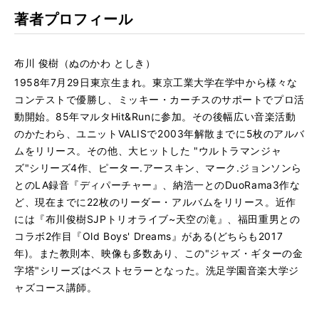
著者プロフィール
布川 俊樹（ぬのかわ としき）
1958年7月29日東京生まれ。東京工業大学在学中から様々な
コンテストで優勝し、ミッキー・カーチスのサポートでプロ活
動開始。85年マルタHit&Runに参加。その後幅広い音楽活動
のかたわら、ユニットVALISで2003年解散までに5枚のアルバ
ムをリリース。その他、大ヒットした "ウルトラマンジャ
ズ"シリーズ4作、ピーター.アースキン、マーク.ジョンソンら
とのLA録音『ディパーチャー』、納浩一とのDuoRama3作な
ど、現在までに22枚のリーダー・アルバムをリリース。近作
には『布川俊樹SJPトリオライブ~天空の滝』、福田重男との
コラボ2作目『Old Boys' Dreams』がある(どちらも2017
年)。また教則本、映像も多数あり、この"ジャズ・ギターの金
字塔"シリーズはベストセラーとなった。洗足学園音楽大学ジ
ャズコース講師。