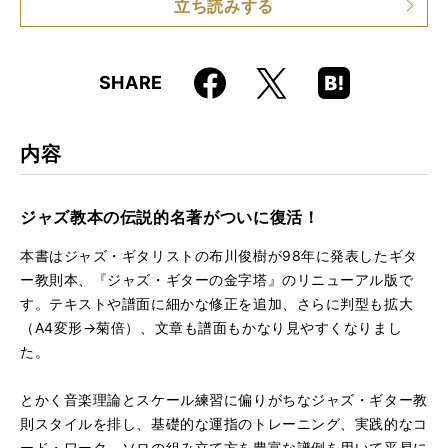
立ち読みする
ISBN
9784845632916
JAN
4958537114782
Faceboo
Hatena
X
SHARE
k
Boo
kma
rk
内容
ジャズ教本の伝説的名著がついに復活！
本書はジャズ・ギタリストの布川俊樹が98年に発表したギタ
ー教則本、『ジャズ・ギターの金字塔』のリニューアル版で
す。テキストや譜面に細かな修正を追加、さらに判型も拡大
（A4変形→菊倍）、文章も譜面もかなり見やすくなりまし
た。
とかく音楽理論とスケール練習に偏りがちなジャズ・ギター教
則スタイルを排し、基礎的な運指のトレーニング、実践的なコ
ード・ワーク、ソロの組み立て方を豊富な譜例を用いて平易に