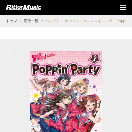
ク (Rittor Musi
メニ
c)
ュ
トップ
商品一覧
バンドリ！ オフィシャル・バンドスコア Poppin'Part