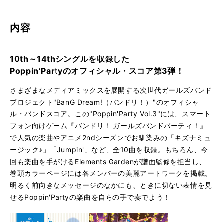
k
Boo
kma
JAN
4958537114928
rk
内容
10th～14thシングルを収録した
Poppin’Partyのオフィシャル・スコア第3弾！
さまざまなメディアミックスを展開する次世代ガールズバンド
プロジェクト"BanG Dream!（バンドリ！）"のオフィシャ
ル・バンドスコア。この"Poppin'Party Vol.3"には、スマート
フォン向けゲーム『バンドリ！ ガールズバンドパーティ！』
で人気の楽曲やアニメ2ndシーズンでお馴染みの「キズナミュ
ージック♪」「Jumpin'」など、全10曲を収録。もちろん、今
回も楽曲を手がけるElements Gardenが譜面監修を担当し、
巻頭カラーページには各メンバーの美麗アートワークを掲載。
明るく前向きなメッセージのなかにも、ときに切ない表情を見
せるPoppin'Partyの楽曲を自らの手で奏でよう！