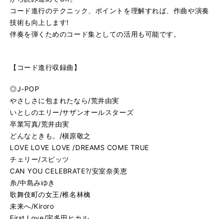
コード進行のテクニック、ポイントを理解すれば、作曲や演奏
技術も向上します!
伴奏を弾くためのコード集としての活用も可能です。
【コード進行収録曲】
◎J-POP
やさしさに包まれたなら/荒井由実
いとしのエリー/サザンオールスターズ
卒業写真/荒井由実
どんなときも。/槇原敬之
LOVE LOVE LOVE /DREAMS COME TRUE
チェリー/スピッツ
CAN YOU CELEBRATE?/安室奈美恵
糸/中島みゆき
歌舞伎町の女王/椎名林檎
未来へ/Kiroro
First Love/宇多田ヒカル