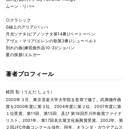
ムーン・リバー
◎クラシック
G線上のアリア/バッハ
月光ソナタ(ピアノソナタ第14番)/ベートーベン
アヴェ・マリア(エレンの歌第3番)/シューベルト
別れの曲(練習曲作品10-3)/ショパン
愛の挨拶/エルガー
著者プロフィール
植田 彰（うえだ しょう）
2000年３月、東京音楽大学大学院を首席で修了。武満徹作曲
賞を2000年度に第３位、2004年度に第２位、2007年度に第
１位受賞。第11回、第15回、及び 第18回芥川作曲賞ファイナ
リスト。2001年、第17回名古屋文化振興賞受賞。2002年、第
２回JFC作曲コンクール佳作。同年、オランダ・ガウデアムス