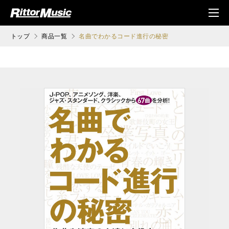
ク (Rittor Musi
メニ
c)
ュ
トップ
商品一覧
名曲でわかるコード進行の秘密