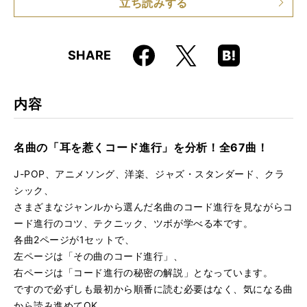
立ち読みする
ISBN
9784845633739
Faceboo
Hatena
X
SHARE
k
Boo
kma
rk
内容
名曲の「耳を惹くコード進行」を分析！全67曲！
J-POP、アニメソング、洋楽、ジャズ・スタンダード、クラ
シック、
さまざまなジャンルから選んだ名曲のコード進行を見ながらコ
ード進行のコツ、テクニック、ツボが学べる本です。
各曲2ページが1セットで、
左ページは「その曲のコード進行」、
右ページは「コード進行の秘密の解説」となっています。
ですので必ずしも最初から順番に読む必要はなく、気になる曲
から読み進めてOK。