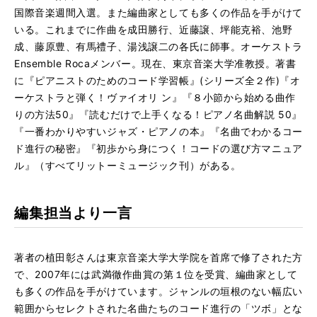
国際音楽週間入選。また編曲家としても多くの作品を手がけて
いる。これまでに作曲を成田勝行、近藤譲、坪能克裕、池野
成、藤原豊、有馬禮子、湯浅譲二の各氏に師事。オーケストラ
Ensemble Rocaメンバー。現在、東京音楽大学准教授。著書
に『ピアニストのためのコード学習帳』(シリーズ全２作)『オ
ーケストラと弾く！ヴァイオリ ン』『８小節から始める曲作
りの方法50』『読むだけで上手くなる！ピアノ名曲解説 50』
『一番わかりやすいジャズ・ピアノの本』『名曲でわかるコー
ド進行の秘密』『初歩から身につく！コードの選び方マニュア
ル』（すべてリットーミュージック刊）がある。
編集担当より一言
著者の植田彰さんは東京音楽大学大学院を首席で修了された方
で、2007年には武満徹作曲賞の第１位を受賞、編曲家として
も多くの作品を手がけています。ジャンルの垣根のない幅広い
範囲からセレクトされた名曲たちのコード進行の「ツボ」とな