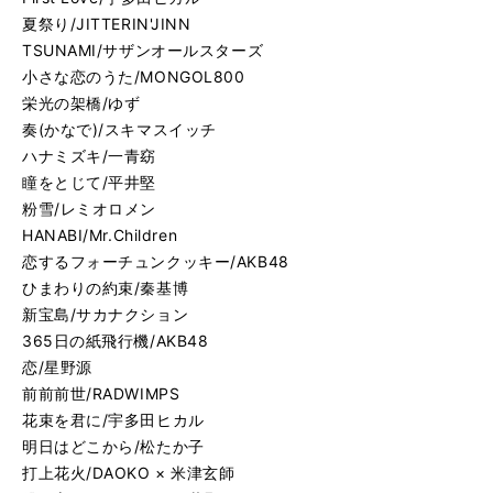
夏祭り/JITTERIN'JINN
TSUNAMI/サザンオールスターズ
小さな恋のうた/MONGOL800
栄光の架橋/ゆず
奏(かなで)/スキマスイッチ
ハナミズキ/一青窈
瞳をとじて/平井堅
粉雪/レミオロメン
HANABI/Mr.Children
恋するフォーチュンクッキー/AKB48
ひまわりの約束/秦基博
新宝島/サカナクション
365日の紙飛行機/AKB48
恋/星野源
前前前世/RADWIMPS
花束を君に/宇多田ヒカル
明日はどこから/松たか子
打上花火/DAOKO × 米津玄師