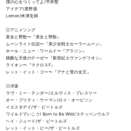
僕の心をつくってよ/平井堅
アイデア/星野源
Lemon/米津玄師
◎アニメソング
美女と野獣〜『美女と野獣』
ムーンライト伝説〜『美少女戦士セーラームーン』
ホール・ニュー・ワールド〜『アラジン』
残酷な天使のテーゼ〜『新世紀エヴァンゲリオン』
ライオン〜『マクロスF』
レット・イット・ゴー〜『アナと雪の女王』
◎洋楽
ラヴ・ミー・テンダー/エルヴィス・プレスリー
オー・プリティ・ウーマン/ロイ・オービソン
イエスタデイ/ザ・ビートルズ
ワイルドでいこう! Born to Be Wild/ステッペンウルフ
ヘイ・ジュード/ザ・ビートルズ
レット・イット・ビー/ザ・ビートルズ