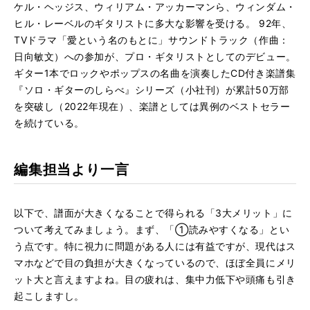
ケル・ヘッジス、ウィリアム・アッカーマンら、ウィンダム・
ヒル・レーベルのギタリストに多大な影響を受ける。 92年、
TVドラマ「愛という名のもとに」サウンドトラック（作曲：
日向敏文）への参加が、プロ・ギタリストとしてのデビュー。
ギター1本でロックやポップスの名曲を演奏したCD付き楽譜集
『ソロ・ギターのしらべ』シリーズ（小社刊）が累計50万部
を突破し（2022年現在）、楽譜としては異例のベストセラー
を続けている。
編集担当より一言
以下で、譜面が大きくなることで得られる「3大メリット」に
ついて考えてみましょう。まず、「①読みやすくなる」とい
う点です。特に視力に問題がある人には有益ですが、現代はス
マホなどで目の負担が大きくなっているので、ほぼ全員にメリ
ット大と言えますよね。目の疲れは、集中力低下や頭痛も引き
起こしますし。