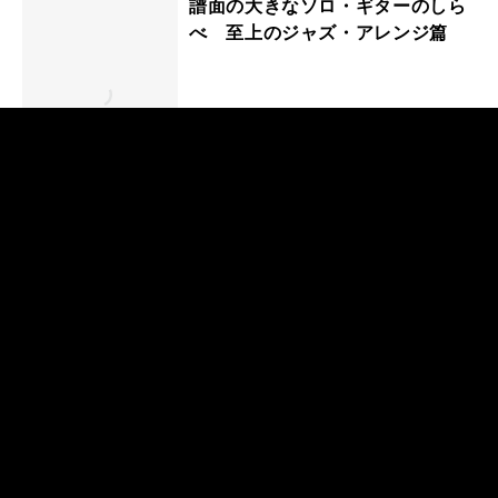
譜面の大きなソロ・ギターのしら
べ 至上のジャズ・アレンジ篇
譜面の大きなソロ・ギターのしら
べ 官能のスタンダード篇
マイケル・ヘッジス