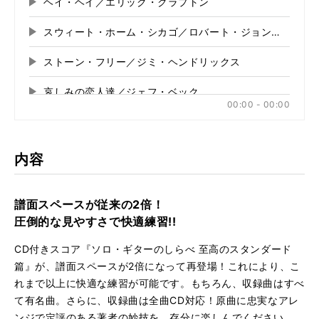
ヘイ・ヘイ／エリック・クラプトン
再
に
切
生
切
り
スウィート・ホーム・シカゴ／ロバート・ジョンソン
再
す
り
替
る
生
替
え
ストーン・フリー／ジミ・ヘンドリックス
再
す
え
る
る
生
る
哀しみの恋人達／ジェフ・ベック
再
す
00:00 - 00:00
る
生
哀愁のヨーロッパ／サンタナ
再
す
る
生
ホテル・カリフォルニア／イーグルス
再
す
内容
る
生
悲しみのアンジー／ローリング・ストーンズ
再
す
る
生
譜面スペースが従来の2倍！
ロング・トレイン・ランニン／ドゥービー・ブラザーズ
再
す
圧倒的な見やすさで快適練習!!
る
生
ゲット・イット・オン／T.レックス
再
す
CD付きスコア『ソロ・ギターのしらべ 至高のスタンダード
る
生
篇』が、譜面スペースが2倍になって再登場！これにより、こ
ハード・デイズ・ナイト／ビートルズ
再
す
れまで以上に快適な練習が可能です。もちろん、収録曲はすべ
る
生
て有名曲。さらに、収録曲は全曲CD対応！原曲に忠実なアレ
ユア・ソング／エルトン・ジョン
再
す
ンジで定評のある著者の妙技を、存分に楽しんでください。
る
生