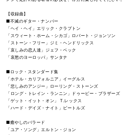
オネスティ／ビリー・ジョエル
再
す
る
生
【収録曲】
アローン・アゲイン／ギルバート・オサリバン
再
す
■不滅のギター・ナンバー
る
生
「ヘイ・ヘイ」エリック・クラプトン
ウィー・アー・オール・アローン／ボズ・スキャッグス
再
す
「スウィート・ホーム・シカゴ」ロバート・ジョンソン
る
生
「ストーン・フリー」ジミ・ヘンドリックス
アイム・ノット・イン・ラヴ／10cc
再
す
「哀しみの恋人達」ジェフ・ベック
る
生
青い影／プロコル・ハルム
再
す
「哀愁のヨーロッパ」サンタナ
る
生
ダンシング・クイーン／アバ
再
す
■ロック・スタンダード集
る
生
「ホテル・カリフォルニア」イーグルス
タイム・アフター・タイム／シンディ・ローパー
再
す
「悲しみのアンジー」ローリング・ストーンズ
る
生
「ロング・トレイン・ランニン」ドゥービー・ブラザーズ
メリー・クリスマス・ミスター・ローレンス／坂本龍一
再
す
「ゲット・イット・オン」 T.レックス
る
生
サンタが街にやってくる
再
す
「ハード・デイズ・ナイト」ビートルズ
る
生
ハッピー・バースデイ・トゥ・ユー
再
す
■癒やしのバラード
る
生
「ユア・ソング」エルトン・ジョン
結婚行進曲／（メンデルスゾーン）
再
す