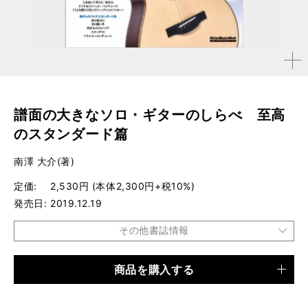
拡大す
る
譜面の大きなソロ・ギターのしらべ 至高
のスタンダード篇
南澤 大介(著)
定価
2,530円 (本体2,300円+税10%)
発売日
2019.12.19
その他書誌情報
商品を購入する
品種
ムック
仕様
菊倍判 / 160ページ / CD付き