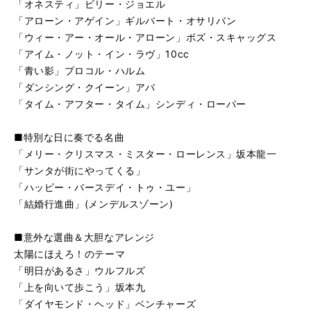
「オネスティ」ビリー・ジョエル
る
生
「アローン・アゲイン」ギルバート・オサリバン
太陽にほえろ！のテーマ
再
す
「ウィー・アー・オール・アローン」ボズ・スキャッグス
る
生
明日があるさ／ウルフルズ
再
す
「アイム・ノット・イン・ラヴ」10cc
る
生
「青い影」プロコル・ハルム
上を向いて歩こう／坂本九
再
す
「ダンシング・クイーン」アバ
る
生
「タイム・アフター・タイム」シンディ・ローパー
ダイヤモンド・ヘッド／ベンチャーズ
再
す
る
生
■特別な日に奏でる名曲
くるみ割り人形メドレー／（チャイコフスキー）
再
す
「メリー・クリスマス・ミスター・ローレンス」坂本龍一
る
生
虹の彼方に
再
す
「サンタが街にやってくる」
る
生
「ハッピー・バースデイ・トゥ・ユー」
星に願いを
再
す
「結婚行進曲」(メンデルスゾーン)
る
生
我が心のジョージア
再
す
■意外な選曲＆大胆なアレンジ
る
生
太陽にほえろ！のテーマ
スターダスト
再
す
「明日があるさ」ウルフルズ
る
生
フライ・ミー・トゥ・ザ・ムーン
再
す
「上を向いて歩こう」坂本九
る
生
「ダイヤモンド・ヘッド」ベンチャーズ