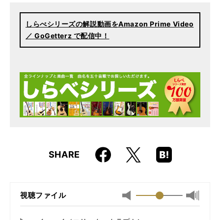
ISBN
9784845634552
しらべシリーズの解説動画をAmazon Prime Video
／ GoGetterz で配信中！
Faceboo
Hatena
X
SHARE
k
Boo
kma
rk
視聴ファイル
最小
最大音
音
量
量
に