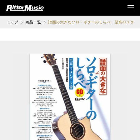
ク (Rittor Musi
メニ
c)
ュ
トップ
商品一覧
譜面の大きなソロ・ギターのしらべ 至高のスタン