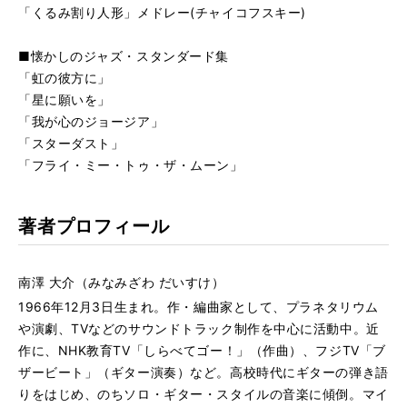
す
「くるみ割り人形」メドレー(チャイコフスキー)
る
■懐かしのジャズ・スタンダード集
「虹の彼方に」
「星に願いを」
「我が心のジョージア」
「スターダスト」
「フライ・ミー・トゥ・ザ・ムーン」
著者プロフィール
南澤 大介（みなみざわ だいすけ）
1966年12月3日生まれ。作・編曲家として、プラネタリウム
や演劇、TVなどのサウンドトラック制作を中心に活動中。近
作に、NHK教育TV「しらべてゴー！」（作曲）、フジTV「ブ
ザービート」（ギター演奏）など。高校時代にギターの弾き語
りをはじめ、のちソロ・ギター・スタイルの音楽に傾倒。マイ