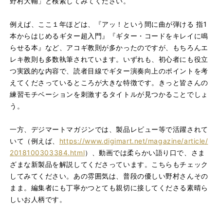
野村大輔」と検索してみてください。
例えば、ここ１年ほどは、『アッ！という間に曲が弾ける 指1
本からはじめるギター超入門』『ギター・コードをキレイに鳴
らせる本』など、アコギ教則が多かったのですが、もちろんエ
レキ
教則も多数執筆されています。いずれも、初心者にも役立
つ実践的
な内容で、読者目線でギター演奏向上のポイントを考
えてくださっ
ているところが大きな特徴です。きっと皆さんの
練習モチベーショ
ンを刺激するタイトルが見つかることでしょ
う。
一方、デジマートマガジンでは、製品レビュー等で活
躍されて
いて（例えば、
https://www.
digimart.net/magazine/article/
2018100303384.html
）、動画では柔らかい語り
口で、さま
ざまな新製品を解説してくださっています。こちらもチ
ェック
してみてください。あの雰囲気は、普段の優しい野村さんそ
の
まま。編集者にも丁寧かつとても親切に接してくださる素晴ら
し
いお人柄です。