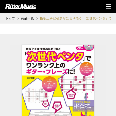
ク (Rittor Musi
メニ
c)
ュ
トップ
商品一覧
指板上を縦横無尽に切り拓く 「次世代ペンタ」で