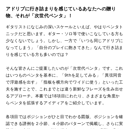
アドリブに行き詰まりを感じているあなたへの贈り
物、それが「次世代ペンタ」！
ギタリストになじみの深いスケールといえば、やはりペンタト
ニックだと思います。ギター・ソロ等で使いこなしている方も
少なくないでしょう。しかし、一方で「いつも同じアドリブに
なってしまう」「自分のプレイに飽きてきた」なんて行き詰ま
りを感じている方も多いのでは？
そんな皆さんにご提案したいのが「次世代ペンタ」です。これ
はいつものペンタを基本に、「9thを足してみる」「異弦同音
で浮遊感を出す」「指板を横方向でワイドに使う」といった工
夫を施すことで、これまでとは違う新鮮なフレーズを生み出せ
るアプローチ。本書では18項目にわたり、さまざまな角度か
らペンタを拡張するアイディアをご紹介しています。
各項目ではポジションがひと目でわかる図版、ポジションを確
認できる譜例を２小節、４小節のパターンで掲載し、さらに実