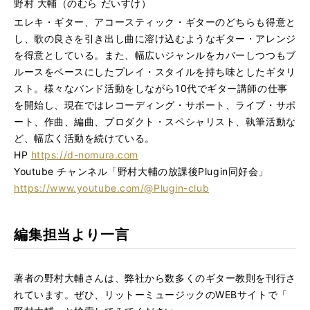
野村 大輔（のむら だいすけ）
エレキ・ギター、アコースティック・ギターのどちらも得意と
し、歌の良さを引き出し曲に溶け込むようなギター・アレンジ
を得意としている。また、幅広いジャンルをカバーしつつもブ
ルースをベースにしたプレイ・スタイルを持ち味としたギタリ
スト。様々なバンド活動をしながら10代でギター講師の仕事
を開始し、現在ではレコーディング・サポート、ライブ・サポ
ート、作曲、編曲、プロダクト・スペシャリスト、執筆活動な
ど、幅広く活動を続けている。
HP
https://d-nomura.com
Youtube チャンネル「野村大輔の放課後Plugin同好会」
https://www.youtube.com/@Plugin-club
編集担当より一言
著者の野村大輔さんは、弊社から数多くのギター教則を刊行さ
れて
います。ぜひ、リットーミュージックのWEBサイトで「