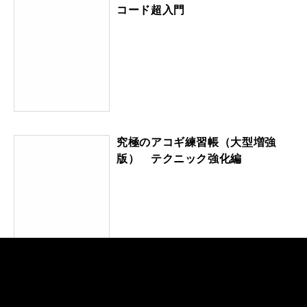
コード超入門
究極のアコギ練習帳（大型増強
版） テクニック強化編
1週間で完全習得！ ジャズ・ギ
ター・コード超入門