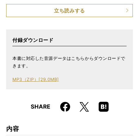
仕様
AB判 / 96ページ / CD付き
立ち読みする
ISBN
9784845633029
付録ダウンロード
本書に対応した音源データはこちらからダウンロードで
きます。
MP3（ZIP）[29.0MB]
Faceboo
Hatena
X
SHARE
k
Boo
kma
rk
内容