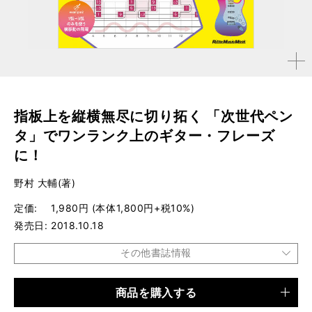
拡大す
る
指板上を縦横無尽に切り拓く 「次世代ペン
タ」でワンランク上のギター・フレーズ
に！
野村 大輔(著)
定価
1,980円 (本体1,800円+税10%)
発売日
2018.10.18
その他書誌情報
商品を購入する
品種
書籍