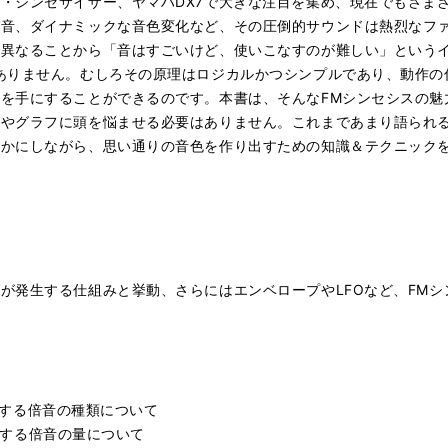
・シンセサイザー、ヤマハDX7で大きな注目を集め、現在でもさまざ
倍音、ダイナミックな音色変化など、その圧倒的サウンドは熱烈なフ
く異なることから「音はすごいけど、使いこなすのが難しい」という
ありません。むしろその原理はロジカルかつシンプルであり、動作の
を手にすることができるのです。本書は、そんなFMシンセシスの魅
やグラフに頭を悩ませる必要はありません。これまであまり語られる
かにしながら、思い通りの音色を作り出すための知識＆テクニックを
が発生する仕組みと挙動、さらにはエンベロープやLFOなど、FM
！
発生する倍音の種類について
発生する倍音の量について