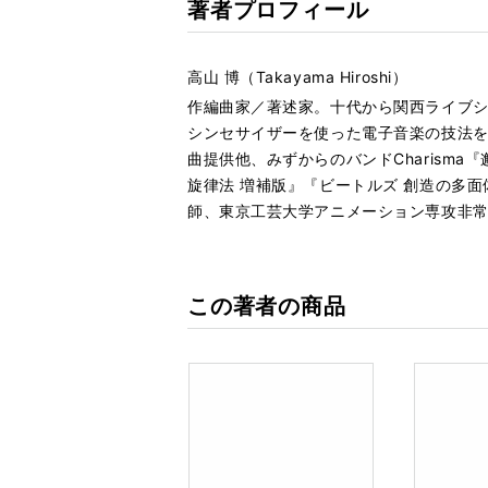
著者プロフィール
高山 博（Takayama Hiroshi）
作編曲家／著述家。十代から関西ライブ
シンセサイザーを使った電子音楽の技法を
曲提供他、みずからのバンドCharisma『
旋律法 増補版』『ビートルズ 創造の多
師、東京工芸大学アニメーション専攻非
この著者の商品