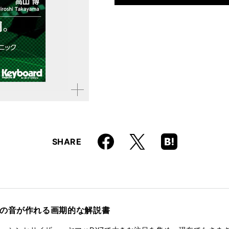
仕様
A5判 / 160ページ
ISBN
9784845632725
拡大す
る
Faceboo
Hatena
X
SHARE
k
Boo
kma
rk
りの音が作れる画期的な解説書