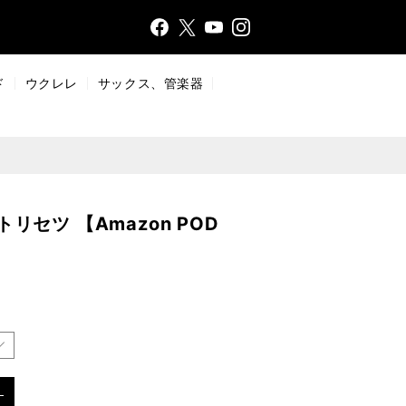
Face
Insta
X
YouT
bo
gr
ub
ok
a
e
ド
ウクレレ
サックス、管楽器
m
リセツ 【Amazon POD