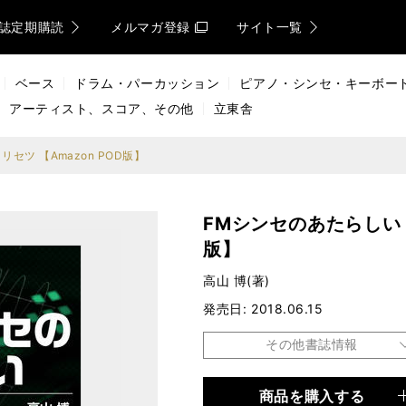
誌定期購読
メルマガ登録
サイト一覧
ベース
ドラム・パーカッション
ピアノ・シンセ・キーボー
アーティスト、スコア、その他
立東舎
セツ 【Amazon POD版】
FMシンセのあたらしいト
版】
高山 博(著)
発売日
2018.06.15
その他書誌情報
商品を購入する
品種
POD