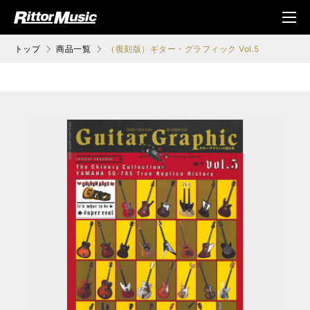
ク (Rittor Musi
メニ
c)
ュ
トップ
商品一覧
（復刻版）ギター・グラフィック Vol.5