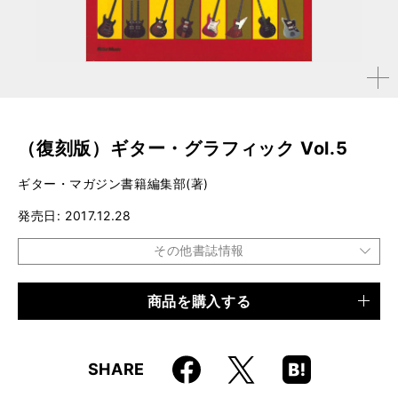
拡大す
る
（復刻版）ギター・グラフィック Vol.5
ギター・マガジン書籍編集部(著)
発売日
2017.12.28
その他書誌情報
商品を購入する
品種
電子書籍
仕様
122ページ
Faceboo
Hatena
X
SHARE
k
Boo