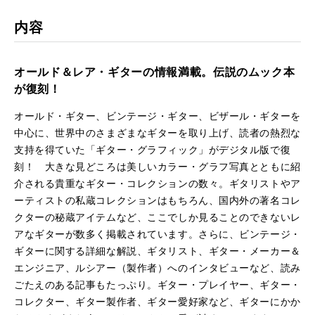
kma
rk
内容
オールド＆レア・ギターの情報満載。伝説のムック本
が復刻！
オールド・ギター、ビンテージ・ギター、ビザール・ギターを
中心に、世界中のさまざまなギターを取り上げ、読者の熱烈な
支持を得ていた「ギター・グラフィック」がデジタル版で復
刻！ 大きな見どころは美しいカラー・グラフ写真とともに紹
介される貴重なギター・コレクションの数々。ギタリストやア
ーティストの私蔵コレクションはもちろん、国内外の著名コレ
クターの秘蔵アイテムなど、ここでしか見ることのできないレ
アなギターが数多く掲載されています。さらに、ビンテージ・
ギターに関する詳細な解説、ギタリスト、ギター・メーカー＆
エンジニア、ルシアー（製作者）へのインタビューなど、読み
ごたえのある記事もたっぷり。ギター・プレイヤー、ギター・
コレクター、ギター製作者、ギター愛好家など、ギターにかか