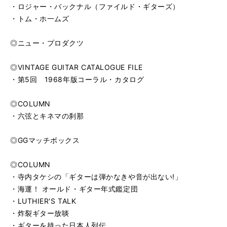
・ロジャー・バックナル（ファイルド・ギターズ）
・トム・ホ一ムズ
◎ニュー・プロダクツ
◎VINTAGE GUITAR CATALOGUE FILE
・第5回 1968年版コーラル・カタログ
◎COLUMN
・六弦とキネマの刹那
◎GGマッチボックス
◎COLUMN
・寺内タケシの「ギターは弾かなきや音が出ない!」
・海運！ オールド・ギター年式鑑定団
・LUTHIER'S TALK
・炸裂ギター放啖
・ギターを持った日本人列伝