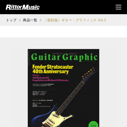
ク (Rittor Musi
メニ
c)
ュ
トップ
商品一覧
（復刻版）ギター・グラフィック Vol.2