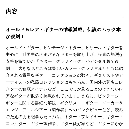
kma
rk
内容
オールド＆レア・ギターの情報満載。伝説のムック本
が復刻！
オールド・ギター、ビンテージ・ギター、ビザール・ギターを
中心に、世界中のさまざまなギターを取り上げ、読者の熱烈な
支持を得ていた「ギター・グラフィック」がデジタル版で復
刻！ 大きな見どころは美しいカラー・グラフ写真とともに紹
介される貴重なギター・コレクションの数々。ギタリストやア
ーティストの私蔵コレクションはもちろん、国内外の著名コレ
クターの秘蔵アイテムなど、ここでしか見ることのできないレ
アなギターが数多く掲載されています。さらに、ビンテージ・
ギターに関する詳細な解説、ギタリスト、ギター・メーカー＆
エンジニア、ルシアー（製作者）へのインタビューなど、読み
ごたえのある記事もたっぷり。ギター・プレイヤー、ギター・
コレクター、ギター製作者、ギター愛好家など、ギターにかか