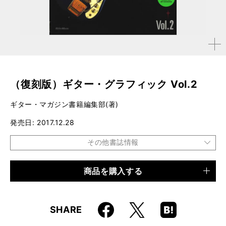
拡大す
る
（復刻版）ギター・グラフィック Vol.2
ギター・マガジン書籍編集部(著)
発売日
2017.12.28
その他書誌情報
商品を購入する
品種
電子書籍
仕様
141ページ
Faceboo
Hatena
X
SHARE
k
Boo