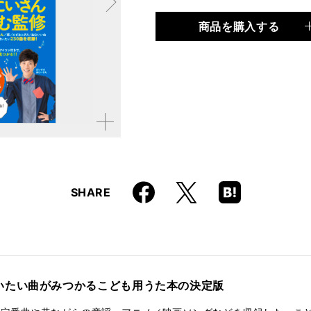
商品を購入する
品種
書籍
仕様
B5判 / 384ページ
ISBN
9784845631544
拡大す
る
Faceboo
Hatena
X
SHARE
k
Boo
kma
rk
いたい曲がみつかるこども用うた本の決定版