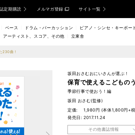
誌定期購読
メルマガ登録
サイト一覧
ベース
ドラム・パーカッション
ピアノ・シンセ・キーボー
アーティスト、スコア、その他
立東舎
230曲！
坂田おさむおにいさんが選ぶ！
保育で使えるこどものう
季節行事で使おう！編
坂田 おさむ(監修)
定価
1,980円 (本体1,800円+税
発売日
2017.11.24
次へ
その他書誌情報