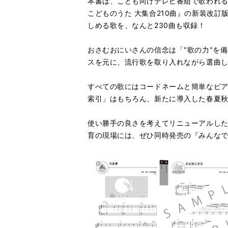
本書は、こども向けテレビ番組で歌われ
こどものうた 大集合210曲』の新装改
しめる歌を、なんと230曲も収録！
おさむおにいさんの信念は「"歌の力"を
スを元に、流行歌を取り入れながら選曲
すべての歌にはコードネームと簡単なピ
索引」はもちろん、新たに導入した春夏
使い勝手の良さを考えてリニューアルし
育の現場には、ぜひ同時発売の『みんなで