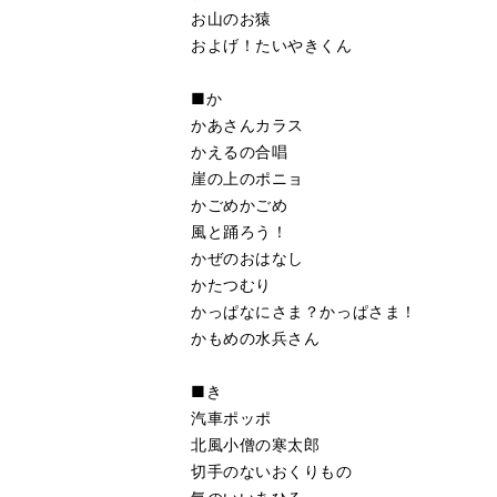
お山のお猿
およげ！たいやきくん
■か
かあさんカラス
かえるの合唱
崖の上のポニョ
かごめかごめ
風と踊ろう！
かぜのおはなし
かたつむり
かっぱなにさま？かっぱさま！
かもめの水兵さん
■き
汽車ポッポ
北風小僧の寒太郎
切手のないおくりもの