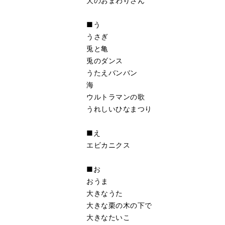
犬のおまわりさん
■う
うさぎ
兎と亀
兎のダンス
うたえバンバン
海
ウルトラマンの歌
うれしいひなまつり
■え
エビカニクス
■お
おうま
大きなうた
大きな栗の木の下で
大きなたいこ