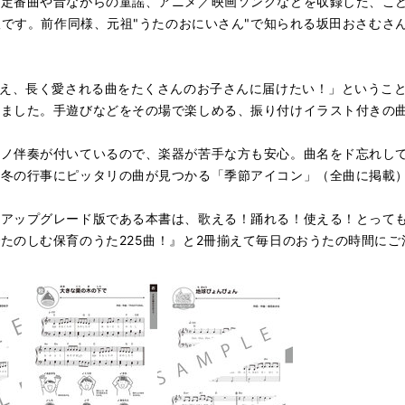
る定番曲や昔ながらの童謡、アニメ／映画ソングなどを収録した、こ
訂版です。前作同様、元祖"うたのおにいさん"で知られる坂田おさむ
備え、長く愛される曲をたくさんのお子さんに届けたい！」というこ
しました。手遊びなどをその場で楽しめる、振り付けイラスト付きの
アノ伴奏が付いているので、楽器が苦手な方も安心。曲名をド忘れし
秋冬の行事にピッタリの曲が見つかる「季節アイコン」（全曲に掲載
たアップグレード版である本書は、歌える！踊れる！使える！とって
たのしむ保育のうた225曲！』と2冊揃えて毎日のおうたの時間にご