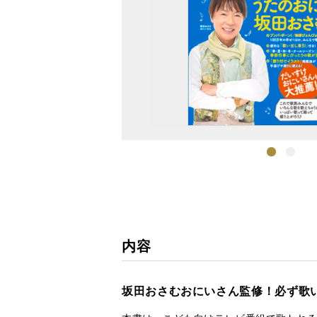
1
2
内容
坂田おさむおにいさん監修！必ず歌