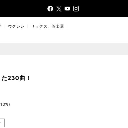
Face
Insta
X
YouT
bo
gr
ub
ok
a
e
ド
ウクレレ
サックス、管楽器
m
た230曲！
10%)