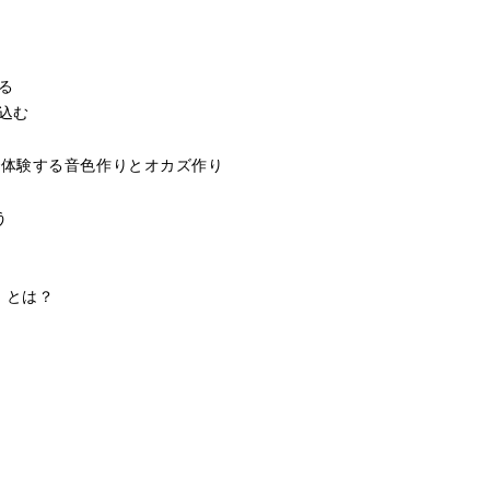
する
ち込む
で体験する音色作りとオカズ作り
う
」とは？