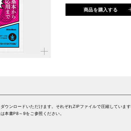
商品を購入する
品種
書籍
仕様
B5判 / 208ページ
ISBN
9784845632817
拡大す
る
ダウンロードいただけます。それぞれZIPファイルで圧縮していま
は本書P8～9をご参照ください。