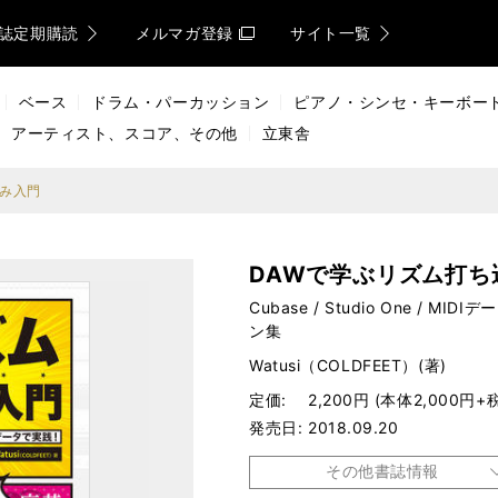
誌定期購読
メルマガ登録
サイト一覧
ベース
ドラム・パーカッション
ピアノ・シンセ・キーボー
アーティスト、スコア、その他
立東舎
込み入門
DAWで学ぶリズム打ち
Cubase / Studio One / 
ン集
Watusi（COLDFEET）(著)
定価
2,200円 (本体2,000円+
発売日
2018.09.20
その他書誌情報