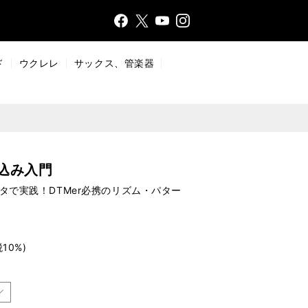
Face
Insta
X
YouT
bo
gr
ub
ok
a
e
ド
ウクレレ
サックス、管楽器
m
込み入門
MIDIデータで実践！DTMer必携のリズム・パター
税10%)