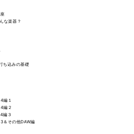
講座
どんな楽器？
係
打ち込みの基礎
２
３
 4編１
 4編２
 4編３
e 3＆その他DAW編