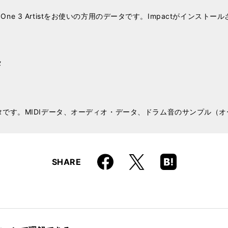
al、Studio One 3 Artistをお使いの方用のデータです。Impactが
タ
タです。MIDIデータ、オーディオ・データ、ドラム音のサンプル（
Faceboo
Hatena
X
SHARE
k
Boo
kma
rk