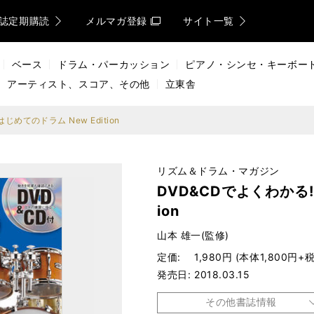
誌定期購読
メルマガ登録
サイト一覧
ベース
ドラム・パーカッション
ピアノ・シンセ・キーボー
アーティスト、スコア、その他
立東舎
じめてのドラム New Edition
リズム＆ドラム・マガジン
DVD&CDでよくわかる! 
ion
山本 雄一(監修)
定価
1,980円 (本体1,800円+税
発売日
2018.03.15
その他書誌情報