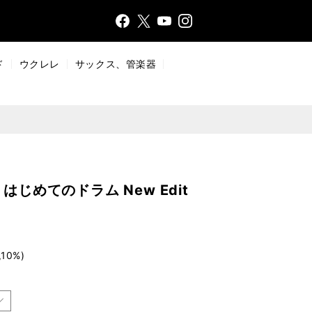
Face
Insta
X
YouT
bo
gr
ub
ok
a
e
ド
ウクレレ
サックス、管楽器
m
はじめてのドラム New Edit
10%)