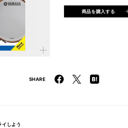
商品を購入する
品種
ムック
仕様
菊倍判 / 128ページ / D
ISBN
9784845632176
拡大す
る
Faceboo
Hatena
X
SHARE
k
Boo
kma
rk
ライしよう