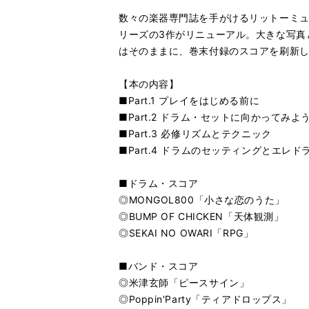
数々の楽器専門誌を手がけるリットーミュ
リーズの3作がリニューアル。大きな写真
はそのままに、巻末付録のスコアを刷新
【本の内容】
■Part.1 プレイをはじめる前に
■Part.2 ドラム・セットに向かってみよ
■Part.3 必修リズムとテクニック
■Part.4 ドラムのセッティングとエレド
■ドラム・スコア
◎MONGOL800「小さな恋のうた」
◎BUMP OF CHICKEN「天体観測」
◎SEKAI NO OWARI「RPG」
■バンド・スコア
◎米津玄師「ピースサイン」
◎Poppin'Party「ティアドロップス」