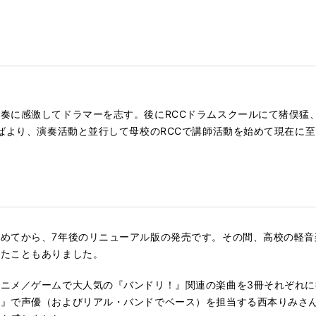
奏に感激してドラマーを志す。後にRCCドラムスクールにて猪俣猛
半ばより、演奏活動と並行して母校のRCCで講師活動を始めて現在に
めてから、7年後のリニューアル版の発売です。その間、高校の軽音
したこともありました。
ニメ／ゲームで大人気の『バンドリ！』関連の楽曲を3冊それぞれ
！』で声優（およびリアル・バンドでベース）を担当する西本りみさ