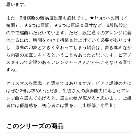
思います。
また、2冊横断の難易度設定も必見です。★1つはハ長調（イ
短調）、★2つは原調、★3つは原調＆原寸など、6段階設定
の中で編曲いただいています。ただ、設定通りのアレンジに着
地するには、時間をかけて構築＆仕上げていく必要があります
し、原曲の印象と大きく変わってしまう場合は、書き進めなが
ら内容の見直しをするということもあったと思います。ピアノ
スタイルで定評のあるアレンジャーさんだからこそなせる業で
すね。
クリスマスを意識した選曲ではありますが、ピアノ講師の方に
はぜひ2冊お求めいただき、生徒さんの演奏能力に応じたアレ
ンジ曲を選んであげると、選曲の幅が広がると思います。上級
者には優越感を、初心者には愛を。（出版部／小早川）
このシリーズの商品