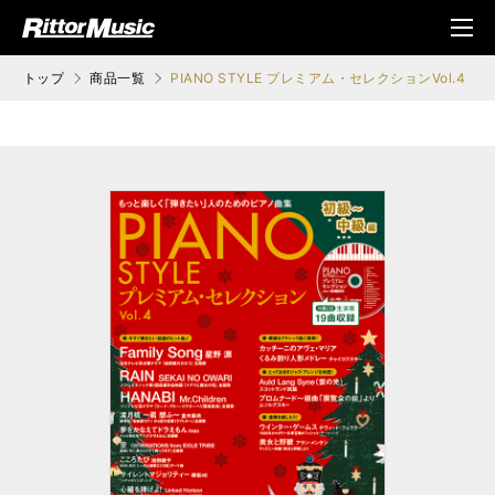
ク (Rittor Musi
メニ
c)
ュ
トップ
商品一覧
PIANO STYLE プレミアム・セレクションVol.4 