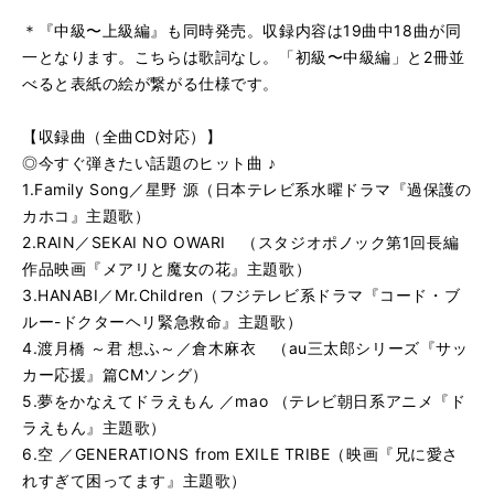
る
生
す
＊『中級〜上級編』も同時発売。収録内容は19曲中18曲が同
る
一となります。こちらは歌詞なし。「初級〜中級編」と2冊並
べると表紙の絵が繋がる仕様です。
【収録曲（全曲CD対応）】
◎今すぐ弾きたい話題のヒット曲 ♪
1.Family Song／星野 源（日本テレビ系水曜ドラマ『過保護の
カホコ』主題歌）
2.RAIN／SEKAI NO OWARI （スタジオポノック第1回長編
作品映画『メアリと魔女の花』主題歌）
3.HANABI／Mr.Children（フジテレビ系ドラマ『コード・ブ
ルー-ドクターヘリ緊急救命』主題歌）
4.渡月橋 ～君 想ふ～／倉木麻衣 （au三太郎シリーズ『サッ
カー応援』篇CMソング）
5.夢をかなえてドラえもん ／mao （テレビ朝日系アニメ『ド
ラえもん』主題歌）
6.空 ／GENERATIONS from EXILE TRIBE（映画『兄に愛さ
れすぎて困ってます』主題歌）