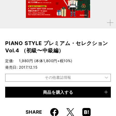
拡大す
る
PIANO STYLE プレミアム・セレクション
Vol.4 （初級〜中級編）
定価
1,980円 (本体1,800円+税10%)
発売日
2017.12.15
その他書誌情報
商品を購入する
品種
ムック
仕様
A4変形判 / 88ページ / CD付き
Faceboo
Hatena
X
SHARE
ISBN
9784845631643