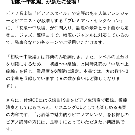
「初級〜中級編」が新たに登場！
心臓を捧げよ！
再
す
る
生
ピアノ音楽誌『ピアノスタイル』で定評のある人気アレンジャ
彼こそが海賊
再
す
ーとピアニストがお贈りする『プレミアム・セレクション』
る
生
に、「初級〜中級編」が仲間入り。話題の最新ヒット曲から定
A HAPPY NEW YEAR
再
す
番曲、ジャズ、連弾曲まで、幅広いジャンルに対応しているの
る
生
残酷な天使のテーゼ
再
す
で、発表会などの各シーンでご活用いただけます。
る
生
メリー・リトル・クリスマス
再
す
「初級〜中級編」は邦楽のみ歌詞付き。また、レベルの区分け
る
生
を明確にするため、「初級〜中級編」と同時発売の「中級〜上
カッチーニのアヴェ・マリア
再
す
級編」を通じ、難易度を6段階に設定。本書では、★の数1〜3
る
生
の楽曲を収録しています（★の数が多いほど難しくなりま
くるみ割り人形メドレー
再
す
す）。
る
生
Auld Lang Syne（蛍の光）
再
す
る
生
さらに、付録CDには収録曲19曲をピアノ生演奏で収録。模範
プロムナード～組曲「展覧会の絵」より
再
す
演奏としてはもちろん、リスニングCDとしても楽しめる充実
る
生
の内容です。「お洒落で魅力的なピアノアレンジ」をお探しの
ウインター・ゲームス
再
す
ピアノ講師の方には、是非手にとっていただきたい楽譜集で
る
生
す。
美女と野獣
再
す