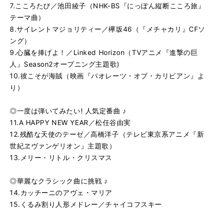
7.こころたび／池田綾子（NHK-BS『にっぽん縦断こころ旅』
テーマ曲）
8.サイレントマジョリティー／欅坂46（『メチャカリ』CFソ
ング）
9.心臓を捧げよ！／Linked Horizon（TVアニメ『進撃の巨
人』Season2オープニング主題歌)
10.彼こそが海賊（映画『パオレーツ・オブ・カリビアン』よ
り）
◎一度は弾いてみたい! 人気定番曲 ♪
11.A HAPPY NEW YEAR／松任谷由実
12.残酷な天使のテーゼ／高橋洋子（テレビ東京系アニメ『新
世紀ヱヴァンゲリオン』主題歌）
13.メリー・リトル・クリスマス
◎華麗なクラシック曲に挑戦 ♪
14.カッチーニのアヴェ・マリア
15.くるみ割り人形メドレー／チャイコフスキー