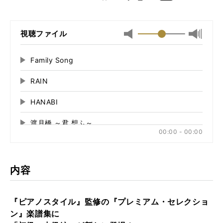
k
Boo
kma
rk
視聴ファイル
最小
最大音
音
量
量
に
Family Song
再
に
切
生
切
り
RAIN
再
す
り
替
る
生
替
え
HANABI
再
す
え
る
る
生
る
渡月橋 ～君 想ふ～
再
す
00:00 - 00:00
る
生
夢をかなえてドラえもん
再
す
る
生
空
再
す
内容
る
生
こころたび
再
す
る
生
『ピアノスタイル』監修の『プレミアム・セレクショ
サイレントマジョリティー
再
す
ン』楽譜集に
る
生