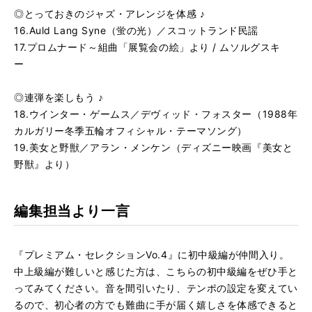
◎とっておきのジャズ・アレンジを体感 ♪
16.Auld Lang Syne（蛍の光）／スコットランド民謡
17.プロムナード～組曲「展覧会の絵」より / ムソルグスキ
ー
◎連弾を楽しもう ♪
18.ウインター・ゲームス／デヴィッド・フォスター（1988年
カルガリー冬季五輪オフィシャル・テーマソング）
19.美女と野獣／アラン・メンケン（ディズニー映画『美女と
野獣』より）
編集担当より一言
『プレミアム・セレクションVo.4』に初中級編が仲間入り。
中上級編が難しいと感じた方は、こちらの初中級編をぜひ手と
ってみてください。音を間引いたり、テンポの設定を変えてい
るので、初心者の方でも難曲に手が届く嬉しさを体感できると