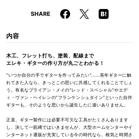
仕様
A4変形判 / 192ページ
Faceboo
Hatena
X
SHARE
ISBN
9784845631674
k
Boo
kma
rk
内容
木工、フレット打ち、塗装、配線まで
エレキ・ギターの作り方が丸ごとわかる！
"いつか自分の手でギターを作ってみたい"......長年ギターに触
れてきた人なら、きっとこの思いに共感してくれることでしょ
う。有名なブライアン・メイの"レッド・スペシャル"やエデ
ィ・ヴァン・ヘイレンの"フランケンシュタイン"といった自作
ギターも、そのような思いから誕生したに違いありません。
正直、ギター製作には必要不可欠な工具がたくさんあります
し、決して一筋縄ではいきませんが、大型ホームセンターやイ
ンターネット通販が充実している今の時代なら、根気と時間さ