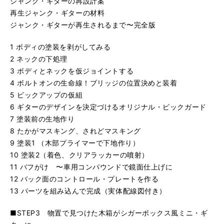
ジャンク・ギターの再設計案
再生ジャンク・ギターの材料
ジャンク・ギターが再生されるまで〜完全版
1 ボディの塗装を剥がしてみる
2 ネックの下処理
3 ボディとネックを仮ジョイントする
4 ボルトオンの生命線！ブリッジの位置決めと装着
5 ピックアップの仮組
6 ギターのデザインを決定づけるオリジナル・ピックガード
7 塗装前の生地作り
8 たかがマスキング、されどマスキング
9 塗装1 （木部プライマーで下地作り）
10 塗装2（着色、クリアラッカーの噴射）
11 バフがけ 〜車用コンパウンドで鏡面仕上げに
12 バック面のコントロール・プレートを作る
13 パーツを組み込んで完成（実体配線図付き）
■STEP3 物置で見つけた木箱がシガーボックス風ミニ・ギ