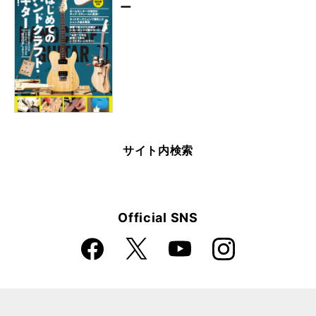
ー
サイト内検索
Official SNS
Faceboo
Instagra
X
YouTube
k
m