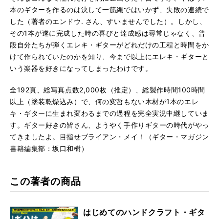
本のギターを作るのは決して一筋縄ではいかず、失敗の連続で
した（著者のエンドウ. さん、すいませんでした）。しかし、
その1本が遂に完成した時の喜びと達成感は尋常じゃなく、普
段自分たちが弾くエレキ・ギターがどれだけの工程と時間をか
けて作られていたのかを知り、今まで以上にエレキ・ギターと
いう楽器を好きになってしまったわけです。
全192頁、総写真点数2,000枚（推定）、総製作時間100時間
以上（塗装乾燥込み）で、何の変哲もない木材が1本のエレ
キ・ギターに生まれ変わるまでの過程を完全実況中継していま
す。ギター好きの皆さん、ようやく手作りギターの時代がやっ
てきましたよ。目指せブライアン・メイ！（ギター・マガジン
書籍編集部：坂口和樹）
この著者の商品
はじめてのハンドクラフト・ギタ