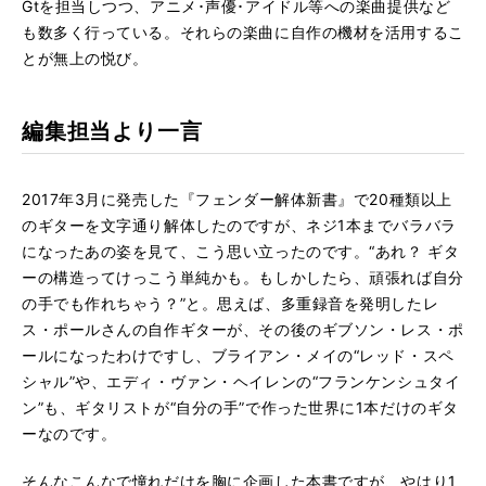
Gtを担当しつつ、アニメ･声優･アイドル等への楽曲提供など
も数多く行っている。それらの楽曲に自作の機材を活用するこ
とが無上の悦び。
編集担当より一言
2017年3月に発売した『フェンダー解体新書』で20種類以上
のギターを文字通り解体したのですが、ネジ1本までバラバラ
になったあの姿を見て、こう思い立ったのです。“あれ？ ギタ
ーの構造ってけっこう単純かも。もしかしたら、頑張れば自分
の手でも作れちゃう？”と。思えば、多重録音を発明したレ
ス・ポールさんの自作ギターが、その後のギブソン・レス・ポ
ールになったわけですし、ブライアン・メイの“レッド・スペ
シャル”や、エディ・ヴァン・ヘイレンの“フランケンシュタイ
ン”も、ギタリストが“自分の手”で作った世界に1本だけのギタ
ーなのです。
そんなこんなで憧れだけを胸に企画した本書ですが、やはり1