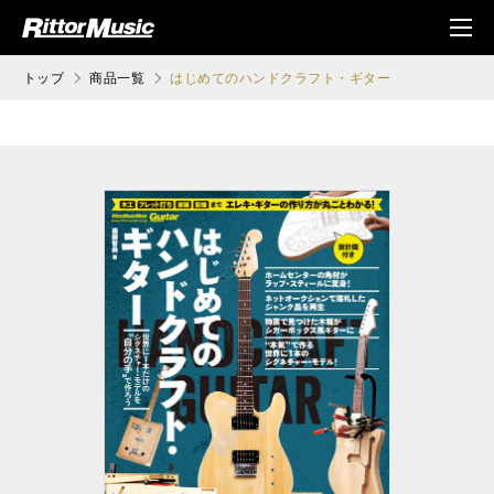
ク (Rittor Musi
メニ
c)
ュ
トップ
商品一覧
はじめてのハンドクラフト・ギター