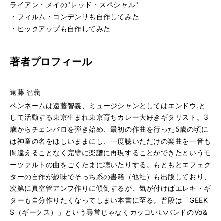
ライアン・メイの"レッド・スペシャル"
・フィルム・コンデンサも自作してみた
・ピックアップも自作してみた
著者プロフィール
遠藤 智義
ペンネームは遠藤智義、ミュージシャンとしてはエンドウ.と
して活動する東京生まれ東京育ちカレー大好きギタリスト。3
歳からチェンバロを弾き始め、最初の作曲を行った5歳の頃に
は神童の名をほしいままにし、一度聴いただけの楽曲を一音も
間違えることなく完璧に楽譜に再現することができたというモ
ーツァルトの曲をごくたまに聴いたりする。もともとエフェク
ターの自作が趣味でそっち系の書籍（他社）も出版しており、
次第に真空管アンプ作りに傾倒するが、気が付けばエレキ・ギ
ターも自分作りたくなってしまい本書に至る。普段は「GEEK
S（ギークス）」という尋常じゃなくカッコいいバンドのVo&