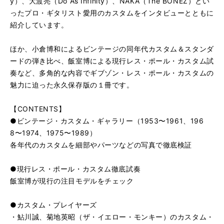
y）、大渡亮（Do As Infinity）、NAKA（The BONEZ）とい
ったプロ・ギタリスト愛用のカスタムをインタビューとともに
紹介しています。
ほか、小倉博和によるビンテージの同年代カスタム＆スタンダ
ードの弾き比べ、飯室博による現行レス・ポール・カスタム試
奏など、多角的な内容でギブゾン・レス・ポール・カスタムの
魅力に迫った永久保存版の１冊です。
【CONTENTS】
●ビンテージ・カスタム・ギャラリー（1953〜1961、196
8〜1974、1975〜1989）
各年代のカスタムを細部やパーツなどの写真で徹底検証
●現行レス・ポール・カスタム徹底試奏
飯室博が現行の注目モデルをチェック
●カスタム・プレイヤーズ
・鮎川誠、菊地英昭（ザ・イエロー・モンキー）のカスタム・