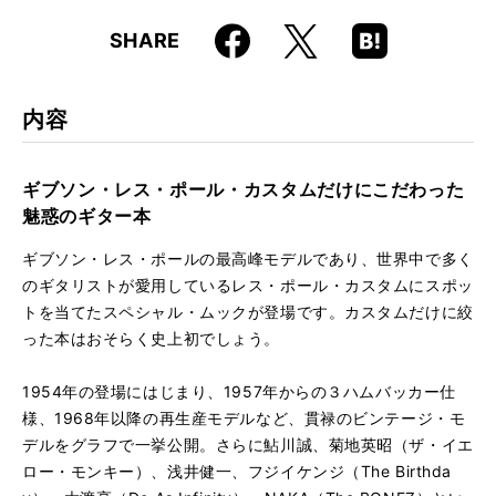
Faceboo
Hatena
X
SHARE
ISBN
9784845631339
k
Boo
kma
rk
内容
ギブソン・レス・ポール・カスタムだけにこだわった
魅惑のギター本
ギブソン・レス・ポールの最高峰モデルであり、世界中で多く
のギタリストが愛用しているレス・ポール・カスタムにスポッ
トを当てたスペシャル・ムックが登場です。カスタムだけに絞
った本はおそらく史上初でしょう。
1954年の登場にはじまり、1957年からの３ハムバッカー仕
様、1968年以降の再生産モデルなど、貫禄のビンテージ・モ
デルをグラフで一挙公開。さらに鮎川誠、菊地英昭（ザ・イエ
ロー・モンキー）、浅井健一、フジイケンジ（The Birthda