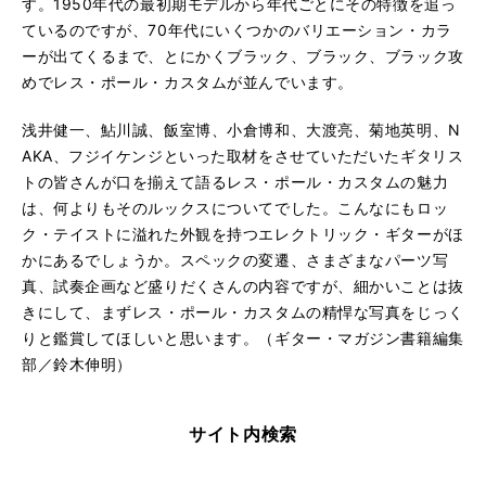
す。1950年代の最初期モデルから年代ごとにその特徴を追っ
ているのですが、70年代にいくつかのバリエーション・カラ
ーが出てくるまで、とにかくブラック、ブラック、ブラック攻
めでレス・ポール・カスタムが並んでいます。
浅井健一、鮎川誠、飯室博、小倉博和、大渡亮、菊地英明、N
AKA、フジイケンジといった取材をさせていただいたギタリス
トの皆さんが口を揃えて語るレス・ポール・カスタムの魅力
は、何よりもそのルックスについてでした。こんなにもロッ
ク・テイストに溢れた外観を持つエレクトリック・ギターがほ
かにあるでしょうか。スペックの変遷、さまざまなパーツ写
真、試奏企画など盛りだくさんの内容ですが、細かいことは抜
きにして、まずレス・ポール・カスタムの精悍な写真をじっく
りと鑑賞してほしいと思います。（ギター・マガジン書籍編集
部／鈴木伸明）
サイト内検索